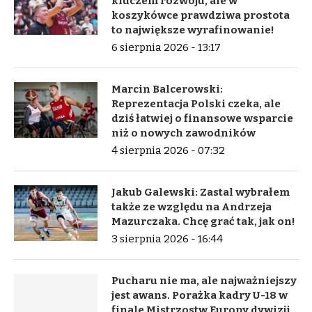
kluczem rozwoju, ale w
koszykówce prawdziwa prostota
to największe wyrafinowanie!
6 sierpnia 2026 - 13:17
Marcin Balcerowski:
Reprezentacja Polski czeka, ale
dziś łatwiej o finansowe wsparcie
niż o nowych zawodników
4 sierpnia 2026 - 07:32
Jakub Galewski: Zastal wybrałem
także ze względu na Andrzeja
Mazurczaka. Chcę grać tak, jak on!
3 sierpnia 2026 - 16:44
Pucharu nie ma, ale najważniejszy
jest awans. Porażka kadry U-18 w
finale Mistrzostw Europy dywizji