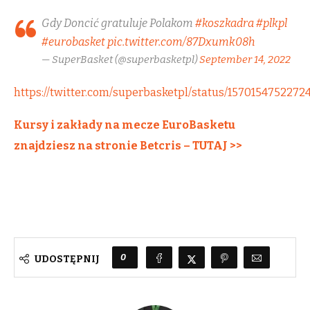
Gdy Doncić gratuluje Polakom
#koszkadra
#plkpl
#eurobasket
pic.twitter.com/87Dxumk08h
— SuperBasket (@superbasketpl)
September 14, 2022
https://twitter.com/superbasketpl/status/1570154752272
Kursy i zakłady na mecze EuroBasketu
znajdziesz na stronie Betcris – TUTAJ >>
0
UDOSTĘPNIJ