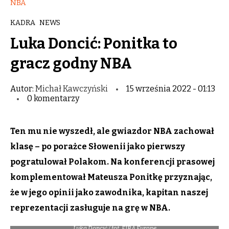
NBA
KADRA
NEWS
Luka Doncić: Ponitka to
gracz godny NBA
Autor:
Michał Kawczyński
15 września 2022 - 01:13
0 komentarzy
Ten mu nie wyszedł, ale gwiazdor NBA zachował
klasę – po porażce Słowenii jako pierwszy
pogratulował Polakom. Na konferencji prasowej
komplementował Mateusza Ponitkę przyznając,
że w jego opinii jako zawodnika, kapitan naszej
reprezentacji zasługuje na grę w NBA.
Luka Doncić / fot. FIBA Europe