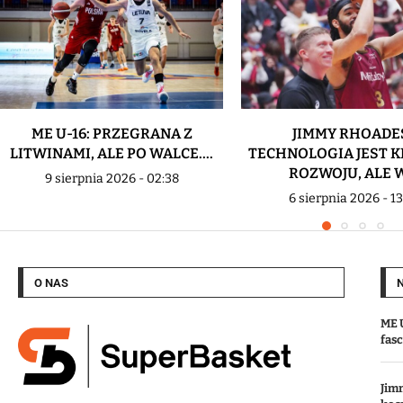
ME U-16: PRZEGRANA Z
JIMMY RHOADE
LITWINAMI, ALE PO WALCE....
TECHNOLOGIA JEST 
ROZWOJU, ALE W.
9 sierpnia 2026 - 02:38
6 sierpnia 2026 - 13
O NAS
ME U
fas
Jim