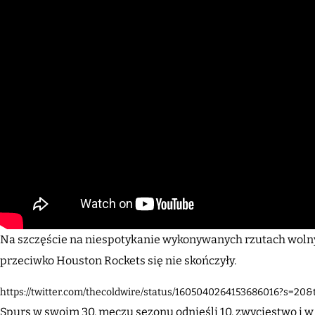
Na szczęście na niespotykanie wykonywanych rzutach woln
przeciwko Houston Rockets się nie skończyły.
https://twitter.com/thecoldwire/status/1605040264153686016?s=2
Spurs w swoim 30. meczu sezonu odnieśli 10. zwycięstwo i 