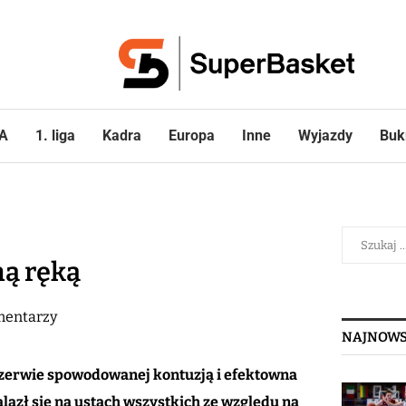
A
1. liga
Kadra
Europa
Inne
Wyjazdy
Buk
ną ręką
mentarzy
NAJNOWS
zerwie spowodowanej kontuzją i efektowna
lazł się na ustach wszystkich ze względu na