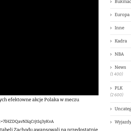
Bukmac
Europa
Inne
Kadra
NBA
News
(1 400)
PLK
(2 600)
ych efektowne akcje Polaka w meczu
Uncateg
0&t=7lHZDQavNXqCrjtIq3yKvA
Wyjazd
w tabeli Zachodu awansowali na przedostatnie