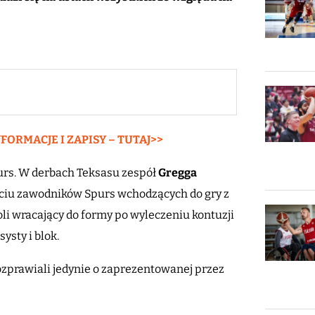
ORMACJE I ZAPISY – TUTAJ>>
urs. W derbach Teksasu zespół
Gregga
ięciu zawodników Spurs wchodzących do gry z
li wracający do formy po wyleczeniu kontuzji
ysty i blok.
ozprawiali jedynie o zaprezentowanej przez