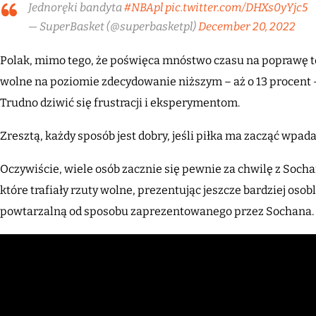
Jednoręki bandyta
#NBApl
pic.twitter.com/DHXs0yYjc5
— SuperBasket (@superbasketpl)
December 20, 2022
Polak, mimo tego, że poświęca mnóstwo czasu na poprawę t
wolne na poziomie zdecydowanie niższym – aż o 13 procent
Trudno dziwić się frustracji i eksperymentom.
Zresztą, każdy sposób jest dobry, jeśli piłka ma zacząć wpada
Oczywiście, wiele osób zacznie się pewnie za chwilę z Socha
które trafiały rzuty wolne, prezentując jeszcze bardziej osob
powtarzalną od sposobu zaprezentowanego przez Sochana.