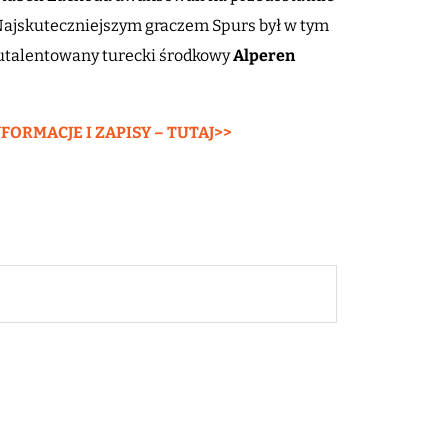
 Najskuteczniejszym graczem Spurs był w tym
ł utalentowany turecki środkowy
Alperen
ORMACJE I ZAPISY – TUTAJ>>