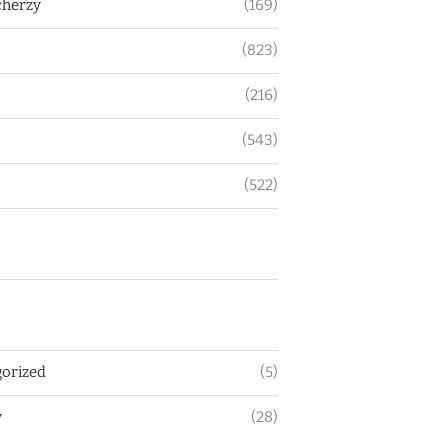
herzy
(169)
(823)
(216)
(543)
(522)
orized
(5)
y
(28)