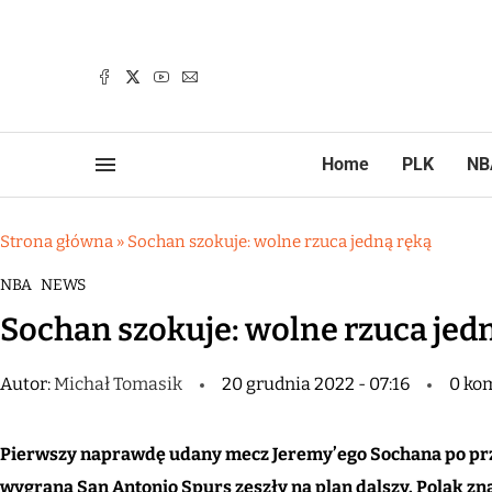
Home
PLK
NB
Strona główna
»
Sochan szokuje: wolne rzuca jedną ręką
NBA
NEWS
Sochan szokuje: wolne rzuca jed
Autor:
Michał Tomasik
20 grudnia 2022 - 07:16
0 ko
Pierwszy naprawdę udany mecz Jeremy’ego Sochana po pr
wygrana San Antonio Spurs zeszły na plan dalszy. Polak zna