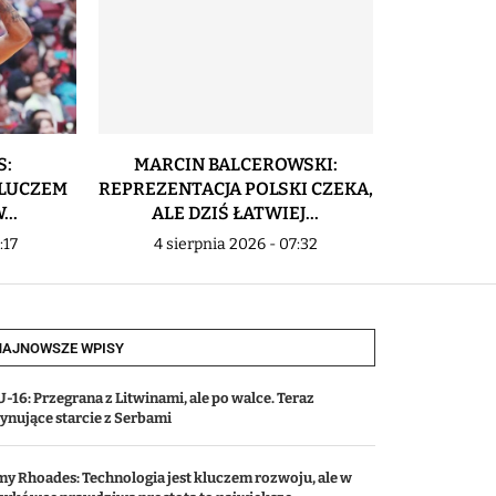
S:
MARCIN BALCEROWSKI:
JAKUB G
KLUCZEM
REPREZENTACJA POLSKI CZEKA,
WYBRA
..
ALE DZIŚ ŁATWIEJ...
WZ
:17
4 sierpnia 2026 - 07:32
3 sier
NAJNOWSZE WPISY
-16: Przegrana z Litwinami, ale po walce. Teraz
cynujące starcie z Serbami
my Rhoades: Technologia jest kluczem rozwoju, ale w