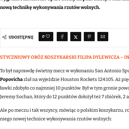
nową technikę wykonywania rzutów wolnych.
0
UDOSTĘPNIJ
STYCZNIOWY OBÓZ KOSZYKARSKI FILIPA DYLEWICZA – INF
To był naprawdę świetny mecz w wykonaniu San Antonio Sp
Popovicha
zlał na wyjeździe Houston Rockets 124:105. Aż p
ławki zdobyło co najmniej 10 punktów. Był w tym gronie powo
Jeremy Sochan, który do 12 punktów dołożył też 7 zbiórek, 2 as
Ale po meczu i tak wszyscy, mówiąc o polskim koszykarzu, r
niego nowej technice wykonywania rzutów wolnych: