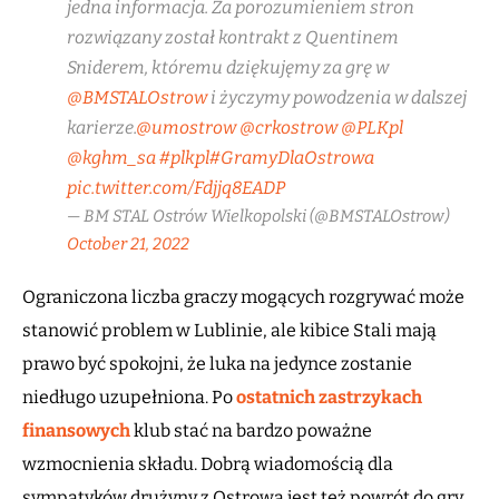
jedna informacja. Za porozumieniem stron
rozwiązany został kontrakt z Quentinem
Sniderem, któremu dziękujęmy za grę w
@BMSTALOstrow
i życzymy powodzenia w dalszej
karierze.
@umostrow
@crkostrow
@PLKpl
@kghm_sa
#plkpl
#GramyDlaOstrowa
pic.twitter.com/Fdjjq8EADP
— BM STAL Ostrów Wielkopolski (@BMSTALOstrow)
October 21, 2022
Ograniczona liczba graczy mogących rozgrywać może
stanowić problem w Lublinie, ale kibice Stali mają
prawo być spokojni, że luka na jedynce zostanie
niedługo uzupełniona. Po
ostatnich zastrzykach
finansowych
klub stać na bardzo poważne
wzmocnienia składu. Dobrą wiadomością dla
sympatyków drużyny z Ostrowa jest też powrót do gry