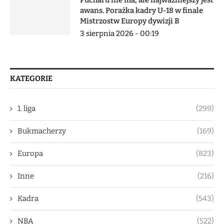
Pucharu nie ma, ale najważniejszy jest
awans. Porażka kadry U-18 w finale
Mistrzostw Europy dywizji B
3 sierpnia 2026 - 00:19
KATEGORIE
1. liga
(299)
Bukmacherzy
(169)
Europa
(823)
Inne
(216)
Kadra
(543)
NBA
(522)