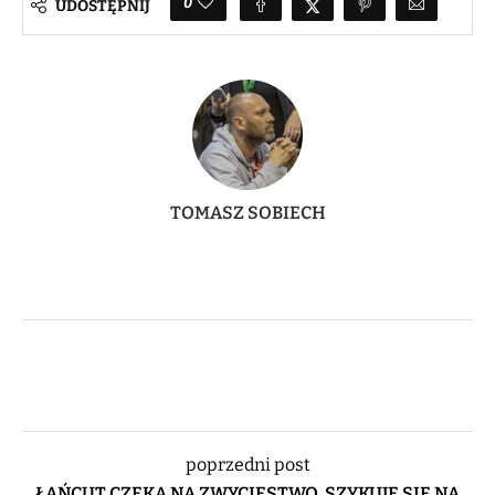
0
UDOSTĘPNIJ
TOMASZ SOBIECH
poprzedni post
ŁAŃCUT CZEKA NA ZWYCIĘSTWO, SZYKUJE SIĘ NA