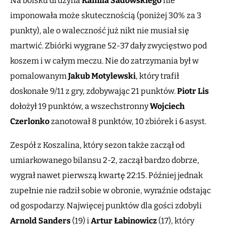
Na boisku drużyna
Kamila Sadowskiego
nie
imponowała może skutecznością (poniżej 30% za 3
punkty), ale o waleczność już nikt nie musiał się
martwić. Zbiórki wygrane 52-37 dały zwycięstwo pod
koszem i w całym meczu. Nie do zatrzymania był w
pomalowanym
Jakub Motylewski
, który trafił
doskonałe 9/11 z gry, zdobywając 21 punktów.
Piotr Lis
dołożył 19 punktów, a wszechstronny
Wojciech
Czerlonko
zanotował 8 punktów, 10 zbiórek i 6 asyst.
Zespół z Koszalina, który sezon także zaczął od
umiarkowanego bilansu 2-2, zaczął bardzo dobrze,
wygrał nawet pierwszą kwartę 22:15. Później jednak
zupełnie nie radził sobie w obronie, wyraźnie odstając
od gospodarzy. Najwięcej punktów dla gości zdobyli
Arnold Sanders
(19) i
Artur Łabinowicz
(17), który