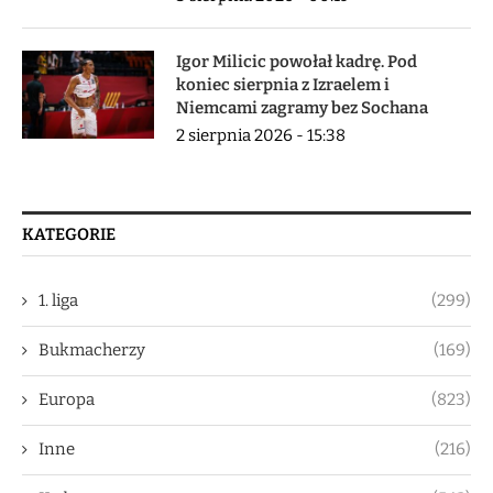
Igor Milicic powołał kadrę. Pod
koniec sierpnia z Izraelem i
Niemcami zagramy bez Sochana
2 sierpnia 2026 - 15:38
KATEGORIE
1. liga
(299)
Bukmacherzy
(169)
Europa
(823)
Inne
(216)