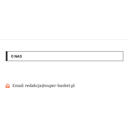
O NAS
Email: redakcja@super-basket.pl
@2022 – Strona wykonana przez
HashMagnet