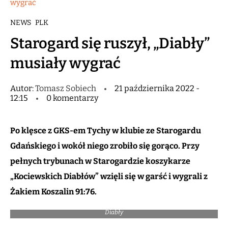
wygrać
NEWS
PLK
Starogard się ruszył, „Diabły”
musiały wygrać
Autor:
Tomasz Sobiech
21 października 2022 -
12:15
0 komentarzy
Po klęsce z GKS-em Tychy w klubie ze Starogardu
Gdańskiego i wokół niego zrobiło się gorąco. Przy
pełnych trybunach w Starogardzie koszykarze
„Kociewskich Diabłów” wzięli się w garść i wygrali z
Żakiem Koszalin 91:76.
Imponująca frekwencja w Starogardzie Gdańskim / fot. Kociewskie
Diabły