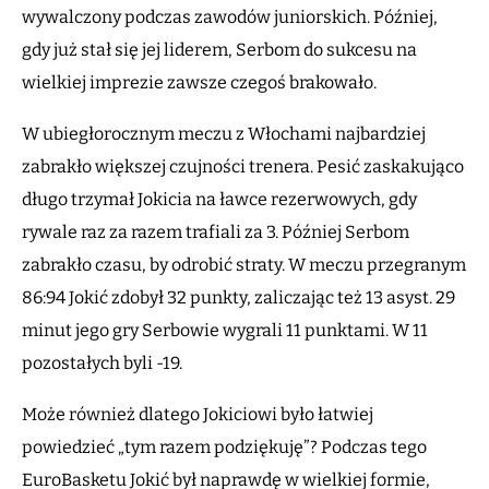
wywalczony podczas zawodów juniorskich. Później,
gdy już stał się jej liderem, Serbom do sukcesu na
wielkiej imprezie zawsze czegoś brakowało.
W ubiegłorocznym meczu z Włochami najbardziej
zabrakło większej czujności trenera. Pesić zaskakująco
długo trzymał Jokicia na ławce rezerwowych, gdy
rywale raz za razem trafiali za 3. Później Serbom
zabrakło czasu, by odrobić straty. W meczu przegranym
86:94 Jokić zdobył 32 punkty, zaliczając też 13 asyst. 29
minut jego gry Serbowie wygrali 11 punktami. W 11
pozostałych byli -19.
Może również dlatego Jokiciowi było łatwiej
powiedzieć „tym razem podziękuję”? Podczas tego
EuroBasketu Jokić był naprawdę w wielkiej formie,