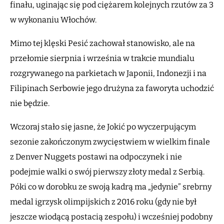
finału, uginając się pod ciężarem kolejnych rzutów za 3
w wykonaniu Włochów.
Mimo tej klęski Pesić zachował stanowisko, ale na
przełomie sierpnia i września w trakcie mundialu
rozgrywanego na parkietach w Japonii, Indonezji i na
Filipinach Serbowie jego drużyna za faworyta uchodzić
nie będzie.
Wczoraj stało się jasne, że Jokić po wyczerpującym
sezonie zakończonym zwycięstwiem w wielkim finale
z Denver Nuggets postawi na odpoczynek i nie
podejmie walki o swój pierwszy złoty medal z Serbią.
Póki co w dorobku ze swoją kadrą ma „jedynie” srebrny
medal igrzysk olimpijskich z 2016 roku (gdy nie był
jeszcze wiodącą postacią zespołu) i wcześniej podobny