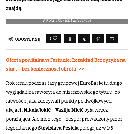
znajdą.
Nikola Jokić / fot. FIBA Europe
1
UDOSTĘPNIJ
Oferta powitalna w Fortunie: 3x zakład Bez ryzyka na
start – bez konieczności obrotu! >>
Rok temu podczas fazy grupowej EuroBasketu długo
wyglądali na faworyta do mistrzowskiego tytułu, bo
łatwość z jaką zdobywali punkty po dwójkowych
akcjach
Nikola Jokić
–
Vasilje Micić
była wręcz
porażająca. Ale nic z tego – zespół prowadzony przez
legendarnego
Stevislava Pesicia
poległ już w 1/8