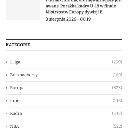
awans. Porażka kadry U-18 w finale
Mistrzostw Europy dywizji B
3 sierpnia 2026 - 00:19
KATEGORIE
1. liga
(299)
Bukmacherzy
(169)
Europa
(823)
Inne
(216)
Kadra
(543)
NBA
(522)