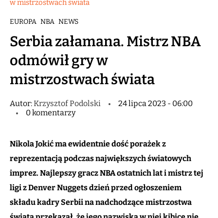
w mistrzostwach świata
EUROPA
NBA
NEWS
Serbia załamana. Mistrz NBA
odmówił gry w
mistrzostwach świata
Autor:
Krzysztof Podolski
24 lipca 2023 - 06:00
0 komentarzy
Nikola Jokić ma ewidentnie dość porażek z
reprezentacją podczas największych światowych
imprez. Najlepszy gracz NBA ostatnich lat i mistrz tej
ligi z Denver Nuggets dzień przed ogłoszeniem
składu kadry Serbii na nadchodzące mistrzostwa
świata przekazał, że jego nazwiska w niej kibice nie