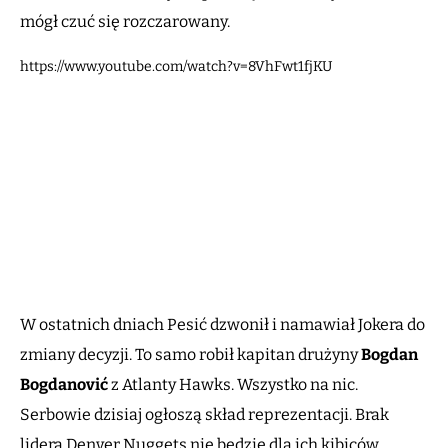
mógł czuć się rozczarowany.
https://www.youtube.com/watch?v=8VhFwt1fjKU
W ostatnich dniach Pesić dzwonił i namawiał Jokera do
zmiany decyzji. To samo robił kapitan drużyny
Bogdan
Bogdanović
z Atlanty Hawks. Wszystko na nic.
Serbowie dzisiaj ogłoszą skład reprezentacji. Brak
lidera Denver Nuggets nie będzie dla ich kibiców