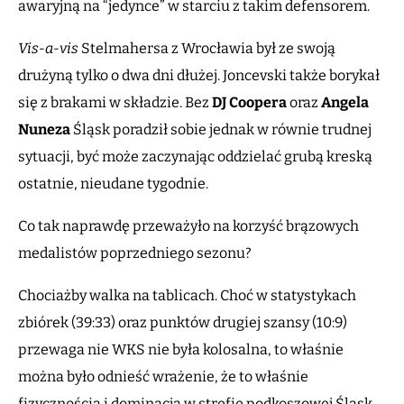
awaryjną na “jedynce” w starciu z takim defensorem.
Vis-a-vis
Stelmahersa z Wrocławia był ze swoją
drużyną tylko o dwa dni dłużej. Joncevski także borykał
się z brakami w składzie. Bez
DJ Coopera
oraz
Angela
Nuneza
Śląsk poradził sobie jednak w równie trudnej
sytuacji, być może zaczynając oddzielać grubą kreską
ostatnie, nieudane tygodnie.
Co tak naprawdę przeważyło na korzyść brązowych
medalistów poprzedniego sezonu?
Chociażby walka na tablicach. Choć w statystykach
zbiórek (39:33) oraz punktów drugiej szansy (10:9)
przewaga nie WKS nie była kolosalna, to właśnie
można było odnieść wrażenie, że to właśnie
fizycznością i dominacją w strefie podkoszowej Śląsk