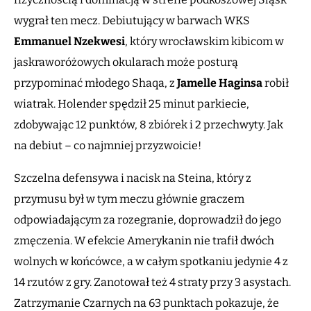
wygrał ten mecz. Debiutujący w barwach WKS
Emmanuel Nzekwesi
, który wrocławskim kibicom w
jaskraworóżowych okularach może posturą
przypominać młodego Shaqa, z
Jamelle Haginsa
robił
wiatrak. Holender spędził 25 minut parkiecie,
zdobywając 12 punktów, 8 zbiórek i 2 przechwyty. Jak
na debiut – co najmniej przyzwoicie!
Szczelna defensywa i nacisk na Steina, który z
przymusu był w tym meczu głównie graczem
odpowiadającym za rozegranie, doprowadził do jego
zmęczenia. W efekcie Amerykanin nie trafił dwóch
wolnych w końcówce, a w całym spotkaniu jedynie 4 z
14 rzutów z gry. Zanotował też 4 straty przy 3 asystach.
Zatrzymanie Czarnych na 63 punktach pokazuje, że