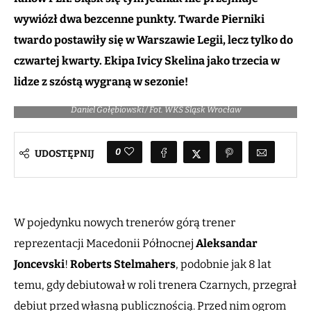
wywiózł dwa bezcenne punkty. Twarde Pierniki
twardo postawiły się w Warszawie Legii, lecz tylko do
czwartej kwarty. Ekipa Ivicy Skelina jako trzecia w
lidze z szóstą wygraną w sezonie!
Daniel Gołębiowski / Fot. WKS Śląsk Wrocław
0
UDOSTĘPNIJ
W pojedynku nowych trenerów górą trener
reprezentacji Macedonii Północnej
Aleksandar
Joncevski
!
Roberts Stelmahers
, podobnie jak 8 lat
temu, gdy debiutował w roli trenera Czarnych, przegrał
debiut przed własną publicznością. Przed nim ogrom