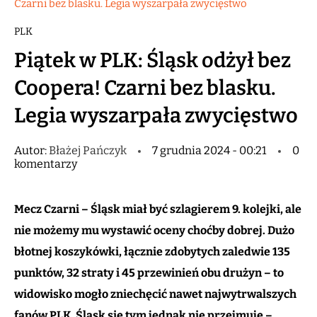
Czarni bez blasku. Legia wyszarpała zwycięstwo
PLK
Piątek w PLK: Śląsk odżył bez
Coopera! Czarni bez blasku.
Legia wyszarpała zwycięstwo
Autor:
Błażej Pańczyk
7 grudnia 2024 - 00:21
0
komentarzy
Mecz Czarni – Śląsk miał być szlagierem 9. kolejki, ale
nie możemy mu wystawić oceny choćby dobrej. Dużo
błotnej koszykówki, łącznie zdobytych zaledwie 135
punktów, 32 straty i 45 przewinień obu drużyn – to
widowisko mogło zniechęcić nawet najwytrwalszych
fanów PLK. Śląsk się tym jednak nie przejmuje –