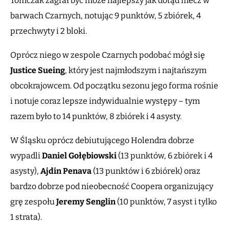
Tomczak zagrał być może najlepszy jak dotąd mecz w
barwach Czarnych, notując 9 punktów, 5 zbiórek, 4
przechwyty i 2 bloki.
Oprócz niego w zespole Czarnych podobać mógł się
Justice Sueing
, który jest najmłodszym i najtańszym
obcokrajowcem. Od początku sezonu jego forma rośnie
i notuje coraz lepsze indywidualnie występy – tym
razem było to 14 punktów, 8 zbiórek i 4 asysty.
W Śląsku oprócz debiutującego Holendra dobrze
wypadli
Daniel Gołębiowski
(13 punktów, 6 zbiórek i 4
asysty),
Ajdin
Penava
(13 punktów i 6 zbiórek) oraz
bardzo dobrze pod nieobecność Coopera organizujący
grę zespołu
Jeremy
Senglin
(10 punktów, 7 asyst i tylko
1 strata).