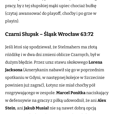
pracy, by z tej słupskiej mąki upiec chociaż bułkę
(czytaj: awansować do playoff, choćby i po grze w
playin).
Czarni Słupsk – Śląsk Wrocław 63:72
Jeśli ktoś się spodziewał, że Stelmahers ma złotą
różdżkę i w dwa dni zmieni oblicze Czarnych, był w
dużym błędzie. Przez uraz stawu skokowego
Lorena
Jacksona
(Amerykanin nabawił się go w poprzednim
spotkaniu w Gdyni, w następnej kolejce w Szczecinie
powinien już zagrać), Łotysz nie miał choćby pół
rozgrywającego w zespole.
Marcel Ponitka
naciskający
w defensywie na graczy z piłką udowodnił, że ani
Alex
Stein
, ani
Jakub
Musiał
nie są nawet dobrą opcją