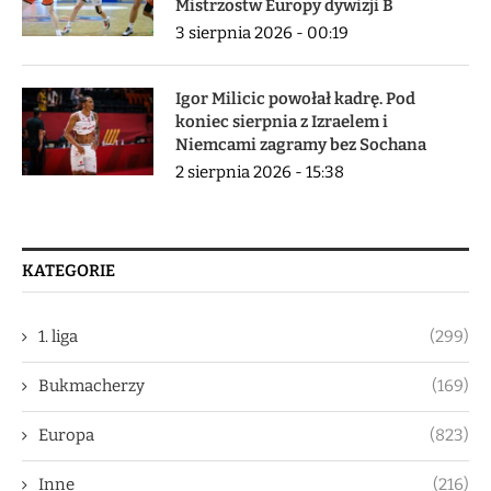
Mistrzostw Europy dywizji B
3 sierpnia 2026 - 00:19
Igor Milicic powołał kadrę. Pod
koniec sierpnia z Izraelem i
Niemcami zagramy bez Sochana
2 sierpnia 2026 - 15:38
KATEGORIE
1. liga
(299)
Bukmacherzy
(169)
Europa
(823)
Inne
(216)