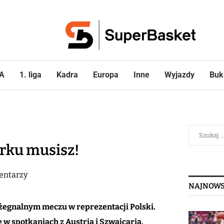
A
1. liga
Kadra
Europa
Inne
Wyjazdy
Buk
arku musisz!
entarzy
NAJNOWS
żegnalnym meczu w reprezentacji Polski.
 w spotkaniach z Austrią i Szwajcarią.