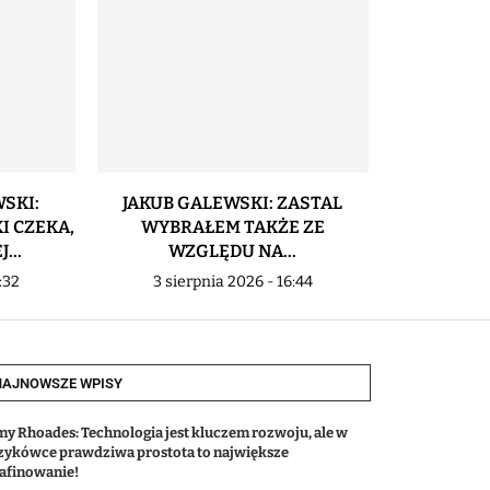
SKI:
JAKUB GALEWSKI: ZASTAL
PUCHA
I CZEKA,
WYBRAŁEM TAKŻE ZE
NAJWAŻNI
...
WZGLĘDU NA...
P
:32
3 sierpnia 2026 - 16:44
3 sier
NAJNOWSZE WPISY
my Rhoades: Technologia jest kluczem rozwoju, ale w
zykówce prawdziwa prostota to największe
afinowanie!