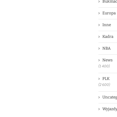
Bukmac
Europa
Inne
Kadra
NBA
News
(1 400)
PLK
(2 600)
Uncateg
Wyjazd