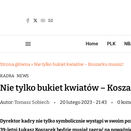
Home
PLK
NB
Strona główna
»
Nie tylko bukiet kwiatów – Koszarku musisz!
KADRA
NEWS
Nie tylko bukiet kwiatów – Kosz
Autor:
Tomasz Sobiech
20 lutego 2023 - 21:43
0 kom
Dyrektor kadry nie tylko symbolicznie wystąpi w swoim po
39-letni Łukasz Koszarek będzie musiał zagrać na poważnie