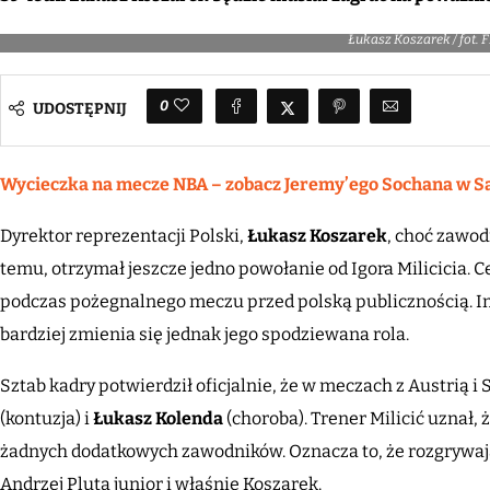
Łukasz Koszarek / fot. 
0
UDOSTĘPNIJ
Wycieczka na mecze NBA – zobacz Jeremy’ego Sochana w San 
Dyrektor reprezentacji Polski,
Łukasz Koszarek
, choć zawod
temu, otrzymał jeszcze jedno powołanie od Igora Milicicia. 
podczas pożegnalnego meczu przed polską publicznością. Im
bardziej zmienia się jednak jego spodziewana rola.
Sztab kadry potwierdził oficjalnie, że w meczach z Austrią i 
(kontuzja) i
Łukasz Kolenda
(choroba). Trener Milicić uznał,
żadnych dodatkowych zawodników. Oznacza to, że rozgrywają
Andrzej Pluta junior i właśnie Koszarek.