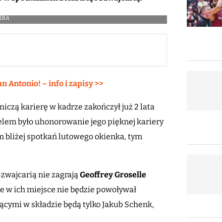
FIBA
Antonio! – info i zapisy >>
niczą karierę w kadrze zakończył już 2 lata
Celem było uhonorowanie jego pięknej kariery
 bliżej spotkań lutowego okienka, tym
Szwajcarią nie zagrają
Geoffrey Groselle
 że w ich miejsce nie będzie powoływał
cymi w składzie będą tylko Jakub Schenk,