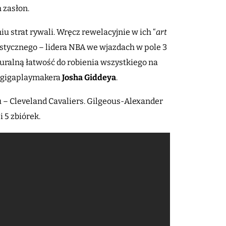
h zasłon.
 strat rywali. Wręcz rewelacyjnie w ich “
art
oistycznego – lidera NBA we wjazdach w pole 3
ralną łatwość do robienia wszystkiego na
) gigaplaymakera
Josha Giddeya
.
 – Cleveland Cavaliers. Gilgeous-Alexander
 5 zbiórek.