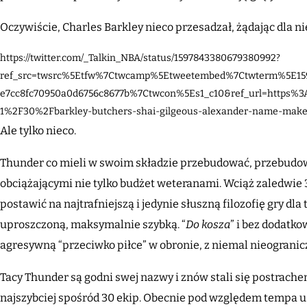
Oczywiście, Charles Barkley nieco przesadzał, żądając dla n
https://twitter.com/_Talkin_NBA/status/1597843380679380992?
ref_src=twsrc%5Etfw%7Ctwcamp%5Etweetembed%7Ctwterm%5E15
e7cc8fc70950a0d6756c8677b%7Ctwcon%5Es1_c10&ref_url=https%
1%2F30%2Fbarkley-butchers-shai-gilgeous-alexander-name-make
Ale tylko nieco.
Thunder co mieli w swoim składzie przebudować, przebudowal
obciążającymi nie tylko budżet weteranami. Wciąż zaledwie 
postawić na najtrafniejszą i jedynie słuszną filozofię gry dl
uproszczoną, maksymalnie szybką. “
Do kosza
” i bez dodatk
agresywną “przeciwko piłce” w obronie, z niemal nieogranic
Tacy Thunder są godni swej nazwy i znów stali się postrach
najszybciej spośród 30 ekip. Obecnie pod względem tempa us