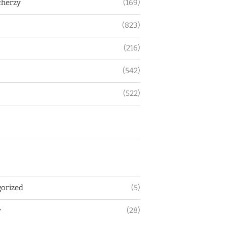
herzy
(169)
(823)
(216)
(542)
(522)
orized
(5)
y
(28)