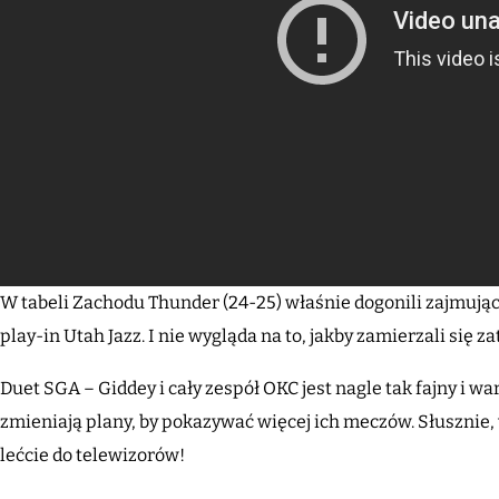
W tabeli Zachodu Thunder (24-25) właśnie dogonili zajmują
play-in Utah Jazz. I nie wygląda na to, jakby zamierzali się 
Duet SGA – Giddey i cały zespół OKC jest nagle tak fajny i w
zmieniają plany, by pokazywać więcej ich meczów. Słusznie, w
lećcie do telewizorów!