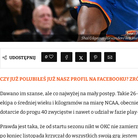
Shai Gilgeous-Alexander / Wiki
0
UDOSTĘPNIJ
CZY JUŻ POLUBIŁEŚ JUŻ NASZ PROFIL NA FACEBOOKU? ZR
Dawano im szanse, ale co najwyżej na mały postęp. Takie 
ekipa o średniej wieku i kilogramów na miarę NCAA, obecnie 
dotarcie do progu 40 zwycięstw i nawet o udział w fazie play
Prawda jest taka, że od startu sezonu nikt w OKC nie zamier
po koniec listopada krzyczał do wszystkich swoją grą:
jestem