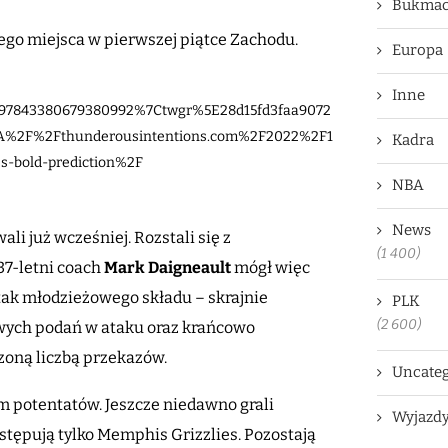
Bukmac
iego miejsca w pierwszej piątce Zachodu.
Europa
Inne
97843380679380992%7Ctwgr%5E28d15fd3faa9072
3A%2F%2Fthunderousintentions.com%2F2022%2F1
Kadra
s-bold-prediction%2F
NBA
News
i już wcześniej. Rozstali się z
(1 400)
37-letni coach
Mark Daigneault
mógł więc
a tak młodzieżowego składu – skrajnie
PLK
(2 600)
owych podań w ataku oraz krańcowo
zoną liczbą przekazów.
Uncateg
em potentatów. Jeszcze niedawno grali
Wyjazd
tępują tylko Memphis Grizzlies. Pozostają