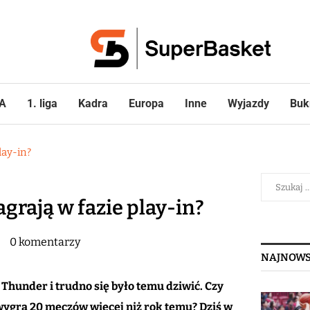
A
1. liga
Kadra
Europa
Inne
Wyjazdy
Buk
lay-in?
agrają w fazie play-in?
0 komentarzy
NAJNOWS
Thunder i trudno się było temu dziwić. Czy
 wygra 20 meczów więcej niż rok temu? Dziś w