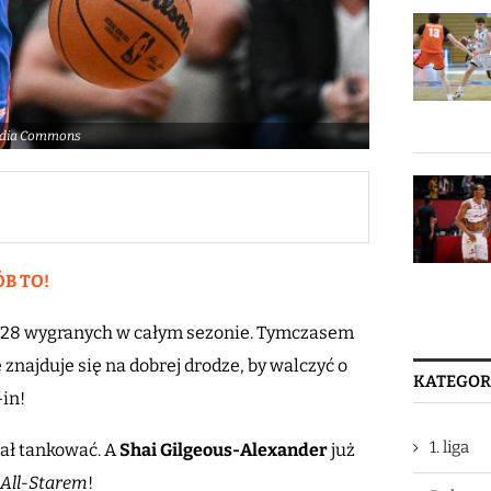
media Commons
ÓB TO!
26-28 wygranych w całym sezonie. Tymczasem
znajduje się na dobrej drodze, by walczyć o
KATEGOR
-in!
1. liga
zał tankować. A
Shai Gilgeous-Alexander
już
 All-Starem
!