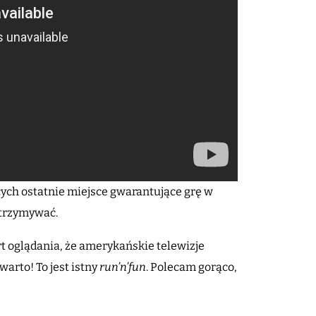
cych ostatnie miejsce gwarantujące grę w
zatrzymywać.
art oglądania, że amerykańskie telewizje
arto! To jest istny
run’n’fun
. Polecam gorąco,