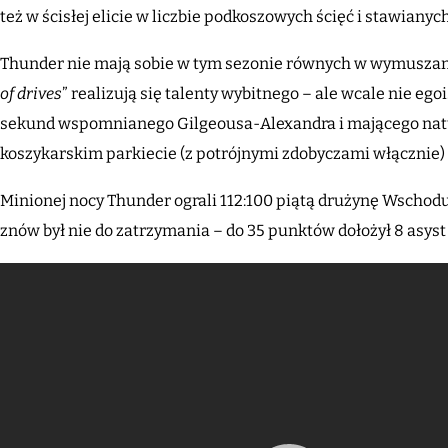
też w ścisłej elicie w liczbie podkoszowych ścięć i stawianyc
Thunder nie mają sobie w tym sezonie równych w wymuszaniu
of drives
” realizują się talenty wybitnego – ale wcale nie eg
sekund wspomnianego Gilgeousa-Alexandra i mającego natu
koszykarskim parkiecie (z potrójnymi zdobyczami włącznie
Minionej nocy Thunder ograli 112:100 piątą drużynę Wschodu
znów był nie do zatrzymania – do 35 punktów dołożył 8 asyst i