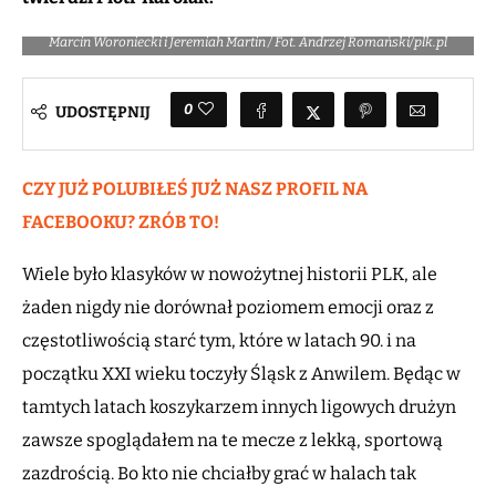
Marcin Woroniecki i Jeremiah Martin / Fot. Andrzej Romański/plk.pl
0
UDOSTĘPNIJ
CZY JUŻ POLUBIŁEŚ JUŻ NASZ PROFIL NA
FACEBOOKU? ZRÓB TO!
Wiele było klasyków w nowożytnej historii PLK, ale
żaden nigdy nie dorównał poziomem emocji oraz z
częstotliwością starć tym, które w latach 90. i na
początku XXI wieku toczyły Śląsk z Anwilem. Będąc w
tamtych latach koszykarzem innych ligowych drużyn
zawsze spoglądałem na te mecze z lekką, sportową
zazdrością. Bo kto nie chciałby grać w halach tak