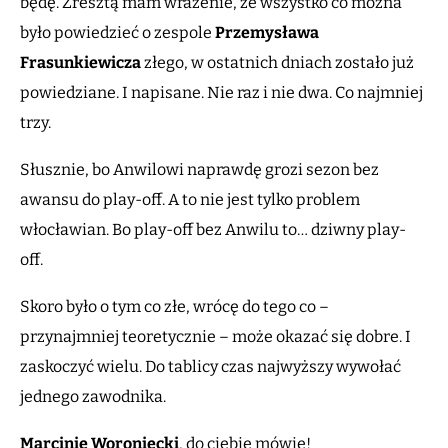
będę. Zresztą mam wrażenie, że wszystko co można
było powiedzieć o zespole
Przemysława
Frasunkiewicza
złego, w ostatnich dniach zostało już
powiedziane. I napisane. Nie raz i nie dwa. Co najmniej
trzy.
Słusznie, bo Anwilowi naprawdę grozi sezon bez
awansu do play-off. A to nie jest tylko problem
włocławian. Bo play-off bez Anwilu to… dziwny play-
off.
Skoro było o tym co złe, wrócę do tego co –
przynajmniej teoretycznie – może okazać się dobre. I
zaskoczyć wielu. Do tablicy czas najwyższy wywołać
jednego zawodnika.
Marcinie Woroniecki
, do ciebie mówię!