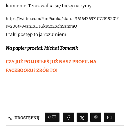
kamienie. Teraz walka się toczy na rymy.
https://twitter.com/PanPianka/status/1616436971072819201?
s=20&t=94zn1XQrGkR5zZXchSzmmQ
I taki postęp to ja rozumiem!
Na papier przelał: Michał Tomasik
CZY JUŻ POLUBIŁEŚ JUŻ NASZ PROFIL NA
FACEBOOKU? ZRÓB TO!
0
UDOSTĘPNIJ