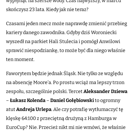
wypłynąć na szersze wody. Czas najwyższy, w marcu
skończysz 23 lata. Kiedy jak nie teraz?
Czasami jeden mecz może naprawdę zmienić przebieg
kariery danego zawodnika. Gdyby dziś Woroniecki
wyszedł na parkiet Hali Stulecia i pomógł Anwilowi
sprawić niespodziankę, to może być dla niego właśnie
ten moment.
Faworytem będzie jednak Śląsk. Nie tylko ze względu
na absencję Moore’a. Po prostu wciąż ma lepszy trzon
zespołu, szczególnie polski. Tercet
Aleksander Dziewa
–
Łukasz Kolenda
–
Daniel Gołębiowski
to ogromny
atut
Andreja Urlepa
. Ale czy potrafię wytłumaczyć tę
klęskę 64:100 z przeciętną drużyną z Hamburga w
EuroCup? Nie. Przecież nikt mi nie wmówi, że właśnie