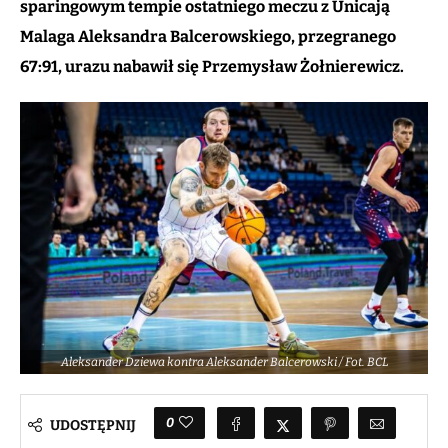
sparingowym tempie ostatniego meczu z Unicają
Malaga Aleksandra Balcerowskiego, przegranego
67:91, urazu nabawił się Przemysław Żołnierewicz.
Aleksander Dziewa kontra Aleksander Balcerowski / Fot. BCL
0
UDOSTĘPNIJ