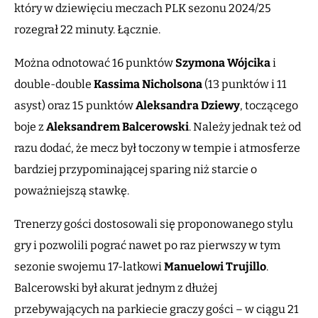
który w dziewięciu meczach PLK sezonu 2024/25
rozegrał 22 minuty. Łącznie.
Można odnotować 16 punktów
Szymona Wójcika
i
double-double
Kassima Nicholsona
(13 punktów i 11
asyst) oraz 15 punktów
Aleksandra Dziewy
, toczącego
boje z
Aleksandrem Balcerowski
. Należy jednak też od
razu dodać, że mecz był toczony w tempie i atmosferze
bardziej przypominającej sparing niż starcie o
poważniejszą stawkę.
Trenerzy gości dostosowali się proponowanego stylu
gry i pozwolili pograć nawet po raz pierwszy w tym
sezonie swojemu 17-latkowi
Manuelowi Trujillo
.
Balcerowski był akurat jednym z dłużej
przebywających na parkiecie graczy gości – w ciągu 21