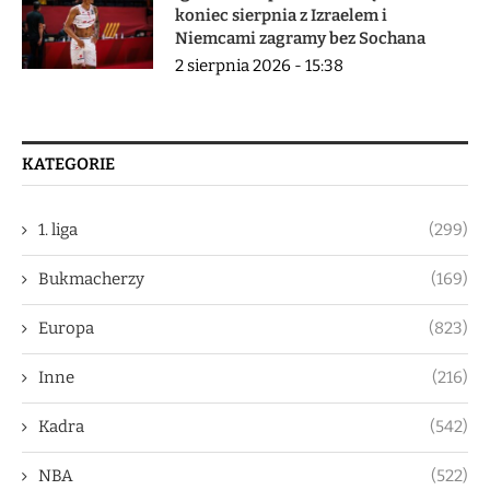
koniec sierpnia z Izraelem i
Niemcami zagramy bez Sochana
2 sierpnia 2026 - 15:38
KATEGORIE
1. liga
(299)
Bukmacherzy
(169)
Europa
(823)
Inne
(216)
Kadra
(542)
NBA
(522)