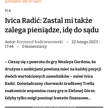
pieniądze, idę do sądu
PLK
Ivica Radić: Zastal mi także
zalega pieniądze, idę do sądu
Autor:
Krzysztof Radziwanowski
22 lutego 2023 -
17:44
0 komentarzy
– Cieszę się z powrotu do gry Wesleya Gordona, bo
drużyna z ambicjami powinna mieć na każdej pozycji
dwóch wartościowych zawodników – mówi Ivica
Radić. Doświadczony chorwacki środkowy Trefla
znakomicie wspomina czasy grę w Zielonej Górze.
Gdyby tylko mógł pominąć kwestie finansowe…
Ivica Radić / Fot. 058sport.pl/Trefl