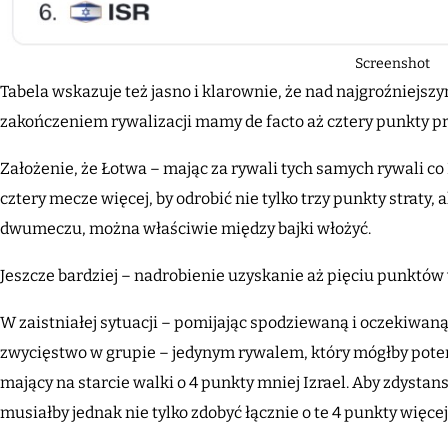
Screenshot
Tabela wskazuje też jasno i klarownie, że nad najgroźniejsz
zakończeniem rywalizacji mamy de facto aż cztery punkty p
Założenie, że Łotwa – mając za rywali tych samych rywali co
cztery mecze więcej, by odrobić nie tylko trzy punkty straty,
dwumeczu, można właściwie między bajki włożyć.
Jeszcze bardziej – nadrobienie uzyskanie aż pięciu punktów
W zaistniałej sytuacji – pomijając spodziewaną i oczekiwa
zwycięstwo w grupie – jedynym rywalem, który mógłby pot
mający na starcie walki o 4 punkty mniej Izrael. Aby zdyst
musiałby jednak nie tylko zdobyć łącznie o te 4 punkty więc