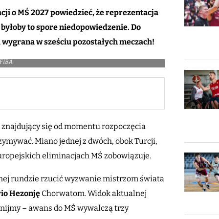
cji o MŚ 2027 powiedzieć, że reprezentacja
, byłoby to spore niedopowiedzenie. Do
 wygrana w sześciu pozostałych meczach!
 FIBA
e znajdujący się od momentu rozpoczęcia
zymywać. Miano jednej z dwóch, obok Turcji,
ropejskich eliminacjach MŚ zobowiązuje.
jnej rundzie rzucić wyzwanie mistrzom świata
io Hezonję
Chorwatom. Widok aktualnej
pomnijmy – awans do MŚ wywalczą trzy