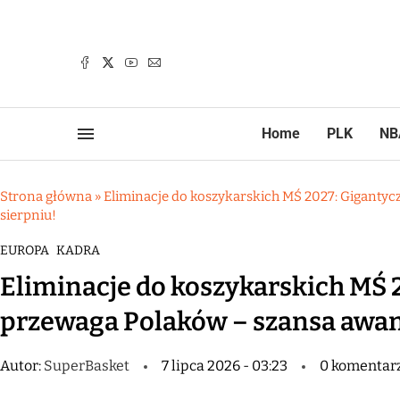
Home
PLK
NB
Strona główna
»
Eliminacje do koszykarskich MŚ 2027: Gigantyc
sierpniu!
EUROPA
KADRA
Eliminacje do koszykarskich MŚ 
przewaga Polaków – szansa awans
Autor:
SuperBasket
7 lipca 2026 - 03:23
0 komentar