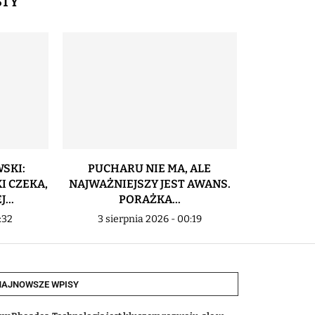
STY
SKI:
PUCHARU NIE MA, ALE
IGOR MILI
I CZEKA,
NAJWAŻNIEJSZY JEST AWANS.
POD KONI
...
PORAŻKA...
2 sier
:32
3 sierpnia 2026 - 00:19
NAJNOWSZE WPISY