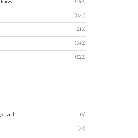
herzy
(169)
(823)
(216)
(542)
(522)
orized
(5)
y
(28)