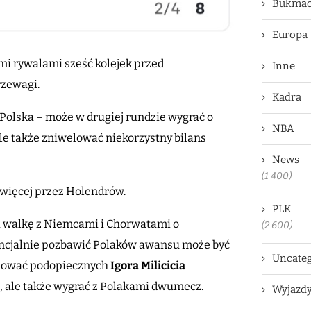
Bukmac
Europa
ymi rywalami sześć kolejek przed
Inne
rzewagi.
Kadra
 Polska – może w drugiej rundzie wygrać o
NBA
 ale także zniwelować niekorzystny bilans
News
(1 400)
 więcej przez Holendrów.
PLK
ną walkę z Niemcami i Chorwatami o
(2 600)
encjalnie pozbawić Polaków awansu może być
Uncateg
ansować podopiecznych
Igora Milicicia
ej, ale także wygrać z Polakami dwumecz.
Wyjazd