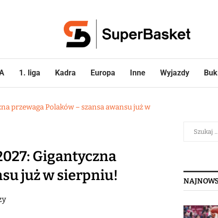
A
1. liga
Kadra
Europa
Inne
Wyjazdy
Buk
zna przewaga Polaków – szansa awansu już w
2027: Gigantyczna
u już w sierpniu!
NAJNOWS
zy