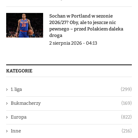
Sochan w Portland w sezonie
2026/27? Oby, ale to jeszcze nic
pewnego – przed Polakiem daleka
droga
2 sierpnia 2026 - 04:13
KATEGORIE
1. liga
(299)
Bukmacherzy
(169)
Europa
(822)
Inne
(216)