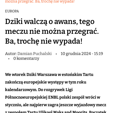
można przegrać. Ba, trochę nie wypada!
EUROPA
Dziki walczą o awans, tego
meczu nie można przegrać.
Ba, trochę nie wypada!
Autor:
Damian Puchalski
10 grudnia 2024 - 15:19
0 komentarzy
We wtorek Dziki Warszawa w estońskim Tartu
zakończą europejskie występy w tym roku
kalendarzowym. Do rozgrywek Ligi
Północnoeuropejskiej ENBL polski zespół wróci w
styczniu, ale najpierw zagra jeszcze wyjazdowy mecz
z zespołem Tartu Ulikool Maks and Moorits. Początek