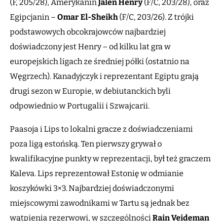
(F, 205/28), Amerykanin
Jalen Henry
(F/C, 203/28), oraz
Egipcjanin –
Omar El-Sheikh
(F/C, 203/26). Z trójki
podstawowych obcokrajowców najbardziej
doświadczony jest Henry – od kilku lat gra w
europejskich ligach ze średniej półki (ostatnio na
Węgrzech). Kanadyjczyk i reprezentant Egiptu grają
drugi sezon w Europie, w debiutanckich byli
odpowiednio w Portugalii i Szwajcarii.
Paasoja i Lips to lokalni gracze z doświadczeniami
poza ligą estońską. Ten pierwszy grywał o
kwalifikacyjne punkty w reprezentacji, był też graczem
Kaleva. Lips reprezentował Estonię w odmianie
koszykówki 3×3. Najbardziej doświadczonymi
miejscowymi zawodnikami w Tartu są jednak bez
wątpienia rezerwowi, w szczególności
Rain Veideman