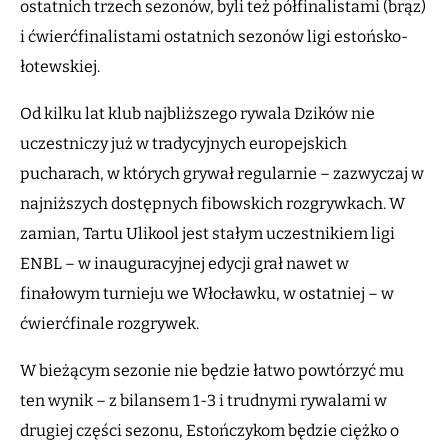
ostatnich trzech sezonów, byli też półfinalistami (brąz)
i ćwierćfinalistami ostatnich sezonów ligi estońsko-
łotewskiej.
Od kilku lat klub najbliższego rywala Dzików nie
uczestniczy już w tradycyjnych europejskich
pucharach, w których grywał regularnie – zazwyczaj w
najniższych dostępnych fibowskich rozgrywkach. W
zamian, Tartu Ulikool jest stałym uczestnikiem ligi
ENBL – w inauguracyjnej edycji grał nawet w
finałowym turnieju we Włocławku, w ostatniej – w
ćwierćfinale rozgrywek.
W bieżącym sezonie nie będzie łatwo powtórzyć mu
ten wynik – z bilansem 1-3 i trudnymi rywalami w
drugiej części sezonu, Estończykom będzie ciężko o