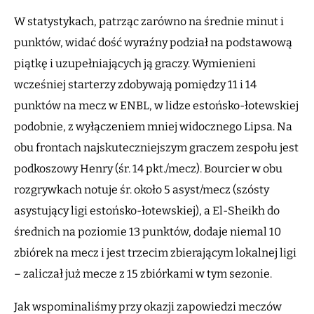
W statystykach, patrząc zarówno na średnie minut i
punktów, widać dość wyraźny podział na podstawową
piątkę i uzupełniających ją graczy. Wymienieni
wcześniej starterzy zdobywają pomiędzy 11 i 14
punktów na mecz w ENBL, w lidze estońsko-łotewskiej
podobnie, z wyłączeniem mniej widocznego Lipsa. Na
obu frontach najskuteczniejszym graczem zespołu jest
podkoszowy Henry (śr. 14 pkt./mecz). Bourcier w obu
rozgrywkach notuje śr. około 5 asyst/mecz (szósty
asystujący ligi estońsko-łotewskiej), a El-Sheikh do
średnich na poziomie 13 punktów, dodaje niemal 10
zbiórek na mecz i jest trzecim zbierającym lokalnej ligi
– zaliczał już mecze z 15 zbiórkami w tym sezonie.
Jak wspominaliśmy przy okazji zapowiedzi meczów