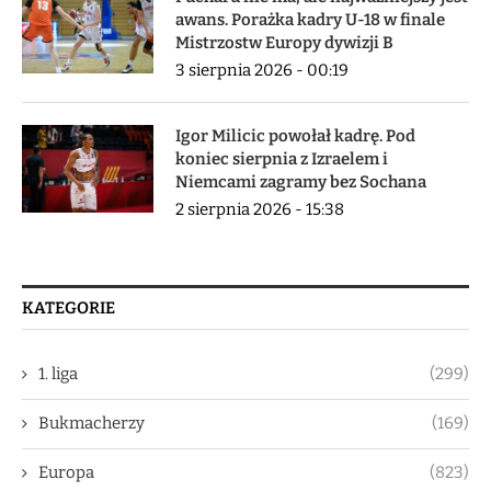
awans. Porażka kadry U-18 w finale
Mistrzostw Europy dywizji B
3 sierpnia 2026 - 00:19
Igor Milicic powołał kadrę. Pod
koniec sierpnia z Izraelem i
Niemcami zagramy bez Sochana
2 sierpnia 2026 - 15:38
KATEGORIE
1. liga
(299)
Bukmacherzy
(169)
Europa
(823)