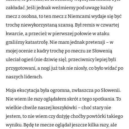
zakładać. Jeśli jednak weźmiemy pod uwagę każdy
mecz z osobna, to ten mecz z Niemcami wydaje się być
trochę niewykorzystaną szansą. Był remis w czwartej
kwarcie, a przecież w pierwszej połowie w ataku
graliśmy katastrofę. Nie mam jednak pretensji – w
mojej ocenie z kadry trochę po meczu ze Słowenią
uleciał ogień (nie dziwię się), przeciwnicy lepiej byli
przygotowani, a nogi już tak nie niosły, co było widać po
naszych liderach.
Moja ekscytacja była ogromna, zwłaszcza po Słowenii.
Nie wiem ile razy oglądałem skrót z tego spotkania. To
wielkie chwile naszej koszykówki – choć stary nie
jestem, to nie wiem czy dożyję choćby powtórki takiego
wyniku. Będę te mecze oglądał jeszcze kilka razy, ale