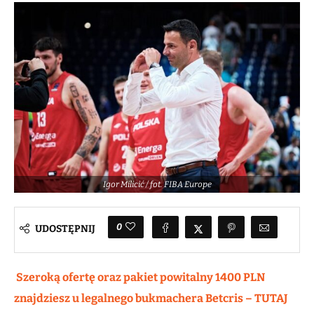
Igor Milicić / fot. FIBA Europe
0
UDOSTĘPNIJ
Szeroką ofertę oraz pakiet powitalny 1400 PLN
znajdziesz u legalnego bukmachera Betcris – TUTAJ