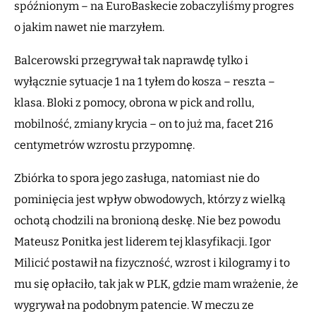
spóźnionym – na EuroBaskecie zobaczyliśmy progres
o jakim nawet nie marzyłem.
Balcerowski przegrywał tak naprawdę tylko i
wyłącznie sytuacje 1 na 1 tyłem do kosza – reszta –
klasa. Bloki z pomocy, obrona w pick and rollu,
mobilność, zmiany krycia – on to już ma, facet 216
centymetrów wzrostu przypomnę.
Zbiórka to spora jego zasługa, natomiast nie do
pominięcia jest wpływ obwodowych, którzy z wielką
ochotą chodzili na bronioną deskę. Nie bez powodu
Mateusz Ponitka jest liderem tej klasyfikacji. Igor
Milicić postawił na fizyczność, wzrost i kilogramy i to
mu się opłaciło, tak jak w PLK, gdzie mam wrażenie, że
wygrywał na podobnym patencie. W meczu ze