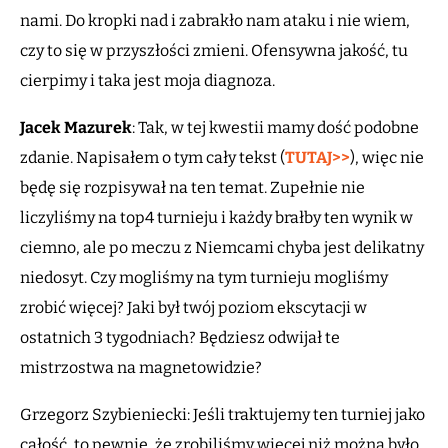
nami. Do kropki nad i zabrakło nam ataku i nie wiem,
czy to się w przyszłości zmieni. Ofensywna jakość, tu
cierpimy i taka jest moja diagnoza.
Jacek Mazurek
: Tak, w tej kwestii mamy dość podobne
zdanie. Napisałem o tym cały tekst (
TUTAJ>>
), więc nie
będę się rozpisywał na ten temat. Zupełnie nie
liczyliśmy na top4 turnieju i każdy brałby ten wynik w
ciemno, ale po meczu z Niemcami chyba jest delikatny
niedosyt. Czy mogliśmy na tym turnieju mogliśmy
zrobić więcej? Jaki był twój poziom ekscytacji w
ostatnich 3 tygodniach? Będziesz odwijał te
mistrzostwa na magnetowidzie?
Grzegorz Szybieniecki: Jeśli traktujemy ten turniej jako
całość, to pewnie, że zrobiliśmy więcej niż można było