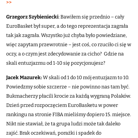
>>
Grzegorz Szybieniecki
: Bawiłem się przednio – cały
EuroBasket był super, a do tego reprezentacja zagrała
tak jak zagrała. Wszystko już chyba było powiedziane,
więc zapytam przewrotnie – jest coś, co rzuciło ci się w
oczy, a o czym jest zdecydowanie za cicho? Gdzie na
skali entuzjazmu od 1-10 się pozycjonujesz?
Jacek Mazurek:
W skali od 1 do 10 mój entuzjazm to 10.
Powiedzmy sobie szczerze – nie powinno nas tam być.
Bukmacherzy płacili krocie za każdą wygraną Polaków.
Dzień przed rozpoczęciem EuroBasketu w power
rankingu na stronie FIBA mieliśmy dopiero 15. miejsce.
Nikt nie stawiał, że ta grupa ludzi może tak daleko
zajść. Brak oczekiwań, porażki i spadek do