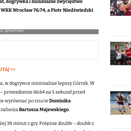
mat, dogrywka i minimalne zwycięstwo
 WKK Wrocław 76:74, a Piotr Niedźwiedzki
t. Alfred Frater
UTAJ >>
a, w dogrywce minimalnie lepszy Górnik. W
 – prowadzenie 66:64 na 5 sekund przed
zcze wyrównać po rzucie
Dominika
trafienia
Bartosza Majewskiego
.
j 38 minut z gry. Potężne
double – double
z