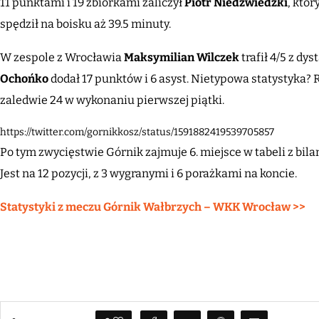
11 punktami i 19 zbiórkami zaliczył
Piotr Niedźwiedzki
, któ
spędził na boisku aż 39.5 minuty.
W zespole z Wrocławia
Maksymilian Wilczek
trafił 4/5 z d
Ochońko
dodał 17 punktów i 6 asyst. Nietypowa statystyka?
zaledwie 24 w wykonaniu pierwszej piątki.
https://twitter.com/gornikkosz/status/1591882419539705857
Po tym zwycięstwie Górnik zajmuje 6. miejsce w tabeli z bila
Jest na 12 pozycji, z 3 wygranymi i 6 porażkami na koncie.
Statystyki z meczu Górnik Wałbrzych – WKK Wrocław >>