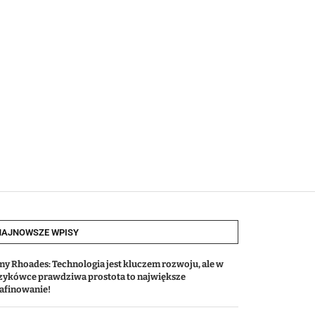
NAJNOWSZE WPISY
my Rhoades: Technologia jest kluczem rozwoju, ale w
zykówce prawdziwa prostota to największe
afinowanie!