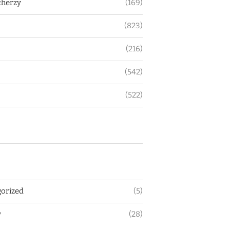
herzy
(169)
(823)
(216)
(542)
(522)
orized
(5)
y
(28)