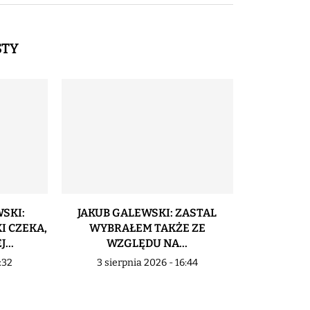
STY
SKI:
JAKUB GALEWSKI: ZASTAL
IGOR MILI
I CZEKA,
WYBRAŁEM TAKŻE ZE
POD KONI
...
WZGLĘDU NA...
2 sier
:32
3 sierpnia 2026 - 16:44