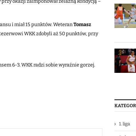
ry przy okazji zaimponował żelazną kondycją –
ystansu i miał 15 punktów. Weteran
Tomasz
 Rezerwowi WKK zdobyli aż 50 punktów, przy
nsem 6-3. WKK radzi sobie wyraźnie gorzej.
KATEGOR
1. liga