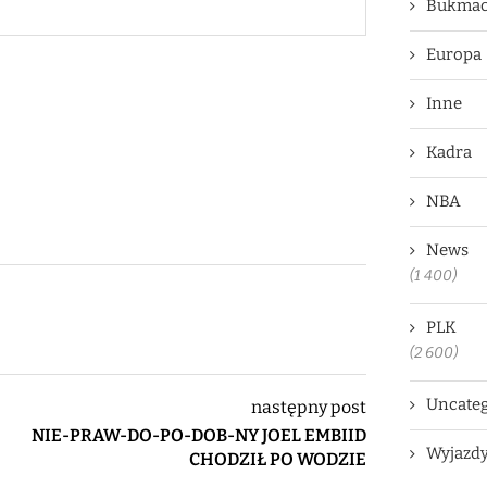
Bukmac
Europa
Inne
Kadra
NBA
News
(1 400)
PLK
(2 600)
Uncateg
następny post
NIE-PRAW-DO-PO-DOB-NY JOEL EMBIID
Wyjazd
CHODZIŁ PO WODZIE