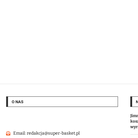
O NAS
Jim
kos
wyr
Email: redakcja@super-basket.pl