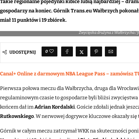
Takie regionalne pojedynki kibice lubią najbardziej – dra
gospodarzy na koniec. Górnik Trans.eu Wałbrzych pokonał
miał 11 punktów i 19 zbiórek.
Zwycięska drużyna z Wałbrzycha / fo
0
UDOSTĘPNIJ
Canal+ Online z darmowym NBA League Pass – zamówisz T
Pierwsza połowa meczu dla Wałbrzycha, druga dla Wrocławi
regulaminowym czasie to gospodarze byli bliżsi zwycięstwa
końcem dał im
Adrian Kordalski
. Goście zdołali jednak jes
Rutkowskiego
. W nerwowej dogrywce kluczowe okazały się 
Górnik w całym meczu zatrzymał WKK na skuteczności poniże