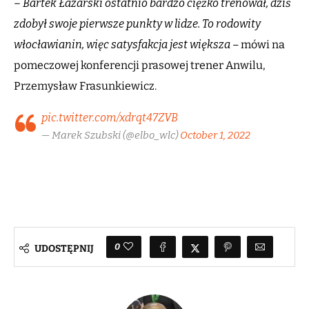
–
Bartek Łazarski ostatnio bardzo ciężko trenował, dziś
zdobył swoje pierwsze punkty w lidze. To rodowity
włocławianin, więc satysfakcja jest większa –
mówi na
pomeczowej konferencji prasowej trener Anwilu,
Przemysław Frasunkiewicz.
pic.twitter.com/xdrqt47ZVB
— Marek Szubski (@elbo_wlc)
October 1, 2022
0
UDOSTĘPNIJ