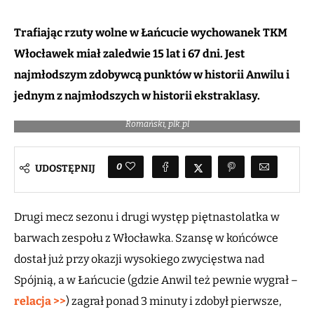
Trafiając rzuty wolne w Łańcucie wychowanek TKM
Włocławek miał zaledwie 15 lat i 67 dni. Jest
najmłodszym zdobywcą punktów w historii Anwilu i
jednym z najmłodszych w historii ekstraklasy.
Bartosz Łazarski i (starczy o ćwierć wieku) Szymon Szewczyk / fot. A.
Romański, plk.pl
0
UDOSTĘPNIJ
Drugi mecz sezonu i drugi występ piętnastolatka w
barwach zespołu z Włocławka. Szansę w końcówce
dostał już przy okazji wysokiego zwycięstwa nad
Spójnią, a w Łańcucie (gdzie Anwil też pewnie wygrał –
relacja >>
) zagrał ponad 3 minuty i zdobył pierwsze,