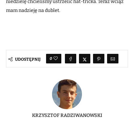
niedzielę chcieliśmy ustrzelić hat-tricka. Teraz wciąż
mam nadzieję na dublet.
0
UDOSTĘPNIJ
KRZYSZTOF RADZIWANOWSKI