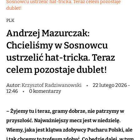
Sosnowcu ustrzelić hat-tricka. Teraz celem pozostaje
dublet!
PLK
Andrzej Mazurczak:
Chcieliśmy w Sosnowcu
ustrzelić hat-tricka. Teraz
celem pozostaje dublet!
Autor:
Krzysztof Radziwanowski
22 lutego 2026 -
12:46
0 komentarzy
– Żyjemy tu i teraz, gramy dobrze, nie patrzymy w
przyszłość. Najważniejszy mecz jest w niedzielę.
Wiemy, jaka jest klątwa zdobywcy Pucharu Polski, ale
i tak chcemy to trofeum zdobyć. Co będzie dalej, w tym