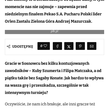
momencie nas nie zajmuje – zapewnia przed
niedzielnym finałem Pekao S.A. Pucharu Polski lider
Orlen Zastalu Zielona Góra Andrzej Mazurczak.
Andrzej Mazurczak i Arkadiusz Miłoszewski / Fot. Andrzej Romański /
plk.pl
0
UDOSTĘPNIJ
Gracie w Sosnowcu bez kilku kontuzjowanych
zawodników – Kuby Szumerta i Filipa Matczaka, a od
piątku także bez Sagaby Konate. Jak bardzo to wpływa
na wasza grę i przeszkadza, szczególnie w tak
intensywnym turnieju?
Oczywiście, że nam ich brakuje, ale inni gracze też