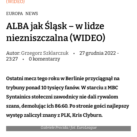
(WIDEO)
EUROPA
NEWS
ALBA jak Śląsk – w lidze
niezniszczalna (WIDEO)
Autor:
Grzegorz Szklarczuk
27 grudnia 2022 -
23:27
0 komentarzy
Ostatni mecz tego roku w Berlinie przyciągnął na
trybuny ponad 10 tysięcy fanów. W starciu z MBC
Syntainics stołeczni zawodnicy nie dali rywalom
szans, demolując ich 86:60. Po stronie gości najlepszy
występ zaliczył znany z PLK, Kris Clyburn.
Gabriele Procida / fot. EuroLeague