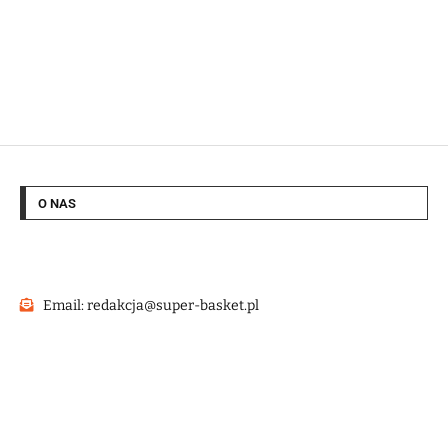
O NAS
Email: redakcja@super-basket.pl
@2022 – Strona wykonana przez
HashMagnet