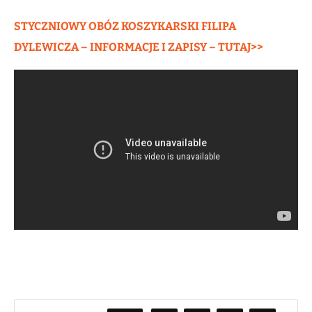
STYCZNIOWY OBÓZ KOSZYKARSKI FILIPA
DYLEWICZA – INFORMACJE I ZAPISY – TUTAJ>>