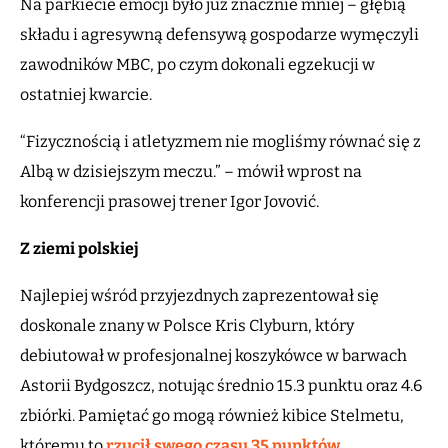
Na parkiecie emocji było już znacznie mniej – głębią
składu i agresywną defensywą gospodarze wymęczyli
zawodników MBC, po czym dokonali egzekucji w
ostatniej kwarcie.
“Fizycznością i atletyzmem nie mogliśmy równać się z
Albą w dzisiejszym meczu.” – mówił wprost na
konferencji prasowej trener Igor Jovović.
Z ziemi polskiej
Najlepiej wśród przyjezdnych zaprezentował się
doskonale znany w Polsce Kris Clyburn, który
debiutował w profesjonalnej koszykówce w barwach
Astorii Bydgoszcz, notując średnio 15.3 punktu oraz 4.6
zbiórki. Pamiętać go mogą również kibice Stelmetu,
któremu to
rzucił swego czasu 35 punktów.