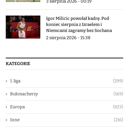
3 sierpnia 2026 - 00:19
Igor Milicic powołał kadrę. Pod
koniec sierpnia z Izraelem i
Niemcami zagramy bez Sochana
2 sierpnia 2026 - 15:38
KATEGORIE
1. liga
(299)
Bukmacherzy
(169)
Europa
(823)
Inne
(216)