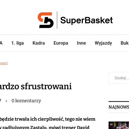
A
1. liga
Kadra
Europa
Inne
Wyjazdy
Buk
wani
ardzo sfrustrowani
7
0 komentarzy
NAJNOWS
 będzie trwała ich cierpliwość, tego nie wiem
w zadłużonym Zastalu, mówi trener David