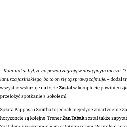
– Komunikat był, że na pewno zagrają w następnym meczu. O 
Janusza Jasińskiego, bo to on się tą sprawą zajmuje.
– dodał t
wszystko wskazuje na to, że
Zastal
w komplecie powinien zjawi
przełożyć spotkanie z Sokołem).
Spłata Pappasa i Smitha to jednak niejedyne zmartwienie Zas
horyzoncie są kolejne. Trener
Żan Tabak
został także zapytan
Zastalem.
Już wspominałem ostatnim razem. Wygrałem sprawę