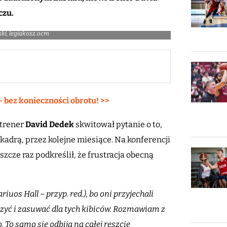
czu.
ski, legiakosz.ocm
– bez konieczności obrotu! >>
 trener
David Dedek
skwitował pytanie o to,
kadrą, przez kolejne miesiące. Na konferencji
zcze raz podkreślił, że frustracja obecną
uos Hall – przyp. red.), bo oni przyjechali
alczyć i zasuwać dla tych kibiców. Rozmawiam z
 To samo się odbija na całej reszcie