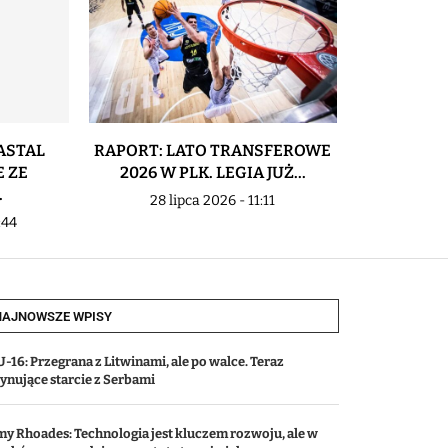
ASTAL
RAPORT: LATO TRANSFEROWE
TRENER B
 ZE
2026 W PLK. LEGIA JUŻ...
URBANIAK
.
28 lipca 2026 - 11:11
23 li
:44
NAJNOWSZE WPISY
-16: Przegrana z Litwinami, ale po walce. Teraz
cynujące starcie z Serbami
my Rhoades: Technologia jest kluczem rozwoju, ale w