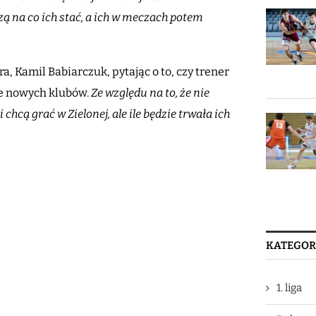
ą na co ich stać, a ich w meczach potem
, Kamil Babiarczuk, pytając o to, czy trener
ie nowych klubów.
Ze względu na to, że nie
hcą grać w Zielonej, ale ile będzie trwała ich
KATEGOR
1. liga