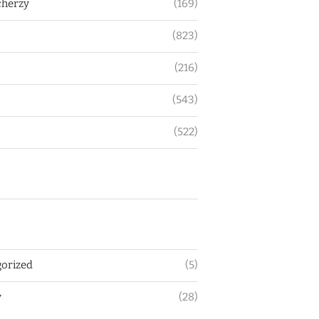
herzy
(169)
(823)
(216)
(543)
(522)
orized
(5)
y
(28)