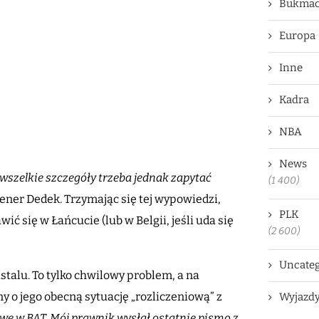
Bukmac
Europa
Inne
Kadra
NBA
News
wszelkie szczegóły trzeba jednak zapytać
(1 400)
rener Dedek. Trzymając się tej wypowiedzi,
PLK
ć się w Łańcucie (lub w Belgii, jeśli uda się
(2 600)
Uncateg
talu. To tylko chwilowy problem, a na
y o jego obecną sytuację „rozliczeniową” z
Wyjazd
 w BAT. Mój prawnik wysłał ostatnie pismo z