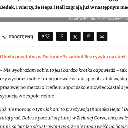
Dedek. I wierzy, że Hepa i Hall zagrają już w następnym me
David Dedek / fot. Marcin Bodziachow
0
UDOSTĘPNIJ
Oferta powitalna w Fortunie: 3x zakład Bez ryzyka na start 
– Nie wyobrażam sobie, to jest bardzo krótka odpowiedź
– tak
czy wyobraża sobie funkcjonować w taki sposób, z tak wąską 
prasowej po meczu z Treflem Sopot szkoleniowiec Zastalu jes
sytuacją w zespole rośnie.
Już nie mówiąc o tym, jak oni to przeżywają (Kamaka Hepa i Dari
tutaj grać. Dobrze poczuli się tutaj, w Zielonej Górze, chcą w
nimi, są bardzo sfrustrowani tym, że nie mogą wejść na boisko.