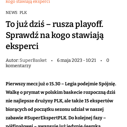
kogo stawiają eksperci
NEWS
PLK
To już dziś – rusza playoff.
Sprawdź na kogo stawiają
eksperci
Autor:
SuperBasket
6 maja 2023 - 10:21
0
komentarzy
Pierwszy mecz już o 15.30 – Legia podejmie Spójnię.
Walkę o prymat w polskim baskecie rozpoczną dziś
nie najlepsze drużyny PLK, ale także 15 ekspertów
biorących od początku sezonu udział w naszej
zabawie #SuperEkspertPLK. Do kolejnej fazy –
półfinałowej – awansuje już jedynie ósemka