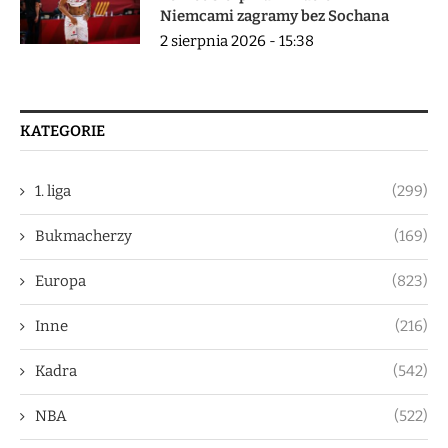
Niemcami zagramy bez Sochana
2 sierpnia 2026 - 15:38
KATEGORIE
1. liga
(299)
Bukmacherzy
(169)
Europa
(823)
Inne
(216)
Kadra
(542)
NBA
(522)