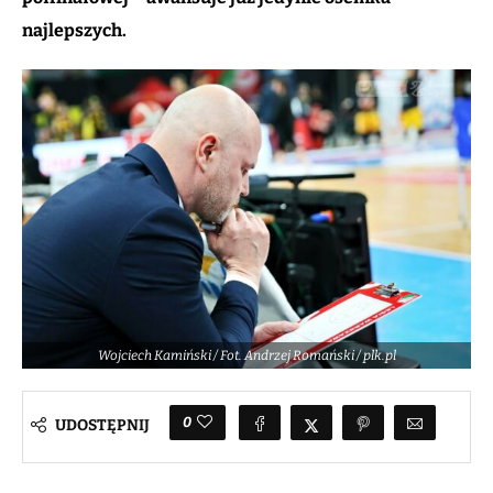
najlepszych.
Wojciech Kamiński / Fot. Andrzej Romański / plk.pl
0
UDOSTĘPNIJ