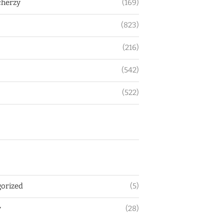
herzy
(169)
(823)
(216)
(542)
(522)
orized
(5)
y
(28)