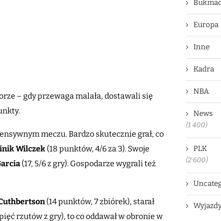
Bukmac
Europa
Inne
Kadra
NBA
rze – gdy przewaga malała, dostawali się
unkty.
News
(1 400)
fensywnym meczu. Bardzo skutecznie grał, co
nik Wilczek
(18 punktów, 4/6 za 3). Swoje
PLK
(2 600)
arcia
(17, 5/6 z gry). Gospodarze wygrali też
Uncateg
Cuthbertson
(14 punktów, 7 zbiórek), starał
Wyjazd
 pięć rzutów z gry), to co oddawał w obronie w