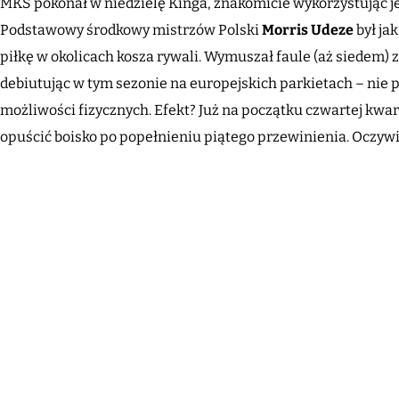
MKS pokonał w niedzielę Kinga, znakomicie wykorzystując 
Podstawowy środkowy mistrzów Polski
Morris Udeze
był ja
piłkę w okolicach kosza rywali. Wymuszał faule (aż siedem) zd
debiutując w tym sezonie na europejskich parkietach – nie po
możliwości fizycznych. Efekt? Już na początku czwartej kwa
opuścić boisko po popełnieniu piątego przewinienia. Oczyw