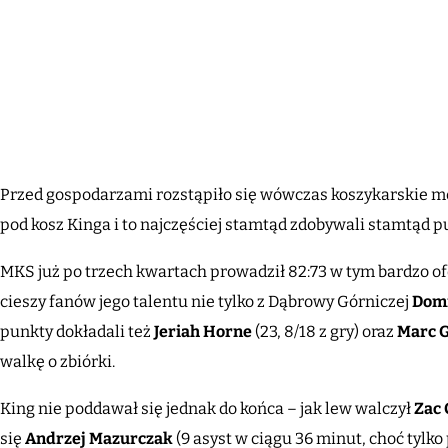
Przed gospodarzami rozstąpiło się wówczas koszykarskie mo
pod kosz Kinga i to najczęściej stamtąd zdobywali stamtąd p
MKS już po trzech kwartach prowadził 82:73 w tym bardzo o
cieszy fanów jego talentu nie tylko z Dąbrowy Górniczej
Domi
punkty dokładali też
Jeriah
Horne
(23, 8/18 z gry) oraz
Marc G
walkę o zbiórki.
King nie poddawał się jednak do końca – jak lew walczył
Zac 
się
Andrzej
Mazurczak
(9 asyst w ciągu 36 minut, choć tylko