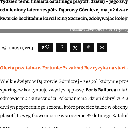
Tydzień temu finalista ostatniego playoff, dzisiaj – jego zw
odmieniony latem zespół z Dąbrowy Górniczej ma już dwa c
kwarcie bezlitośnie karcił King Szczecin, zdobywając kolej
Arkadiusz Miłoszewski / Fot. Krzyszto
0
UDOSTĘPNIJ
Oferta powitalna w Fortunie: 3x zakład Bez ryzyka na start 
Wielkie święto w Dąbrowie Górniczej – zespół, który nie pr
sparingów kontynuuje zwycięską passę.
Boris Balibrea
miał 
odmówić mu skuteczności. Pokonanie na „dzień dobry” w P
drużyn poprzedniego sezonu, które przecież także w obecny
playoff, to wyjątkowo mocne wkroczenie 35-letniego Kataloń