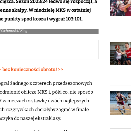
ycięzca. Sezon 2023/24 ledwo się rozpoczął, a
enne skalpy. W niedzielę MKS w ostatniej
ne punkty spod kosza i wygrał 103:101.
f Cichomski / King
– bez konieczności obrotu! >>
zegrał żadnego z czterech przedsezonowych
odmienić oblicze MKS i, póki co, nie sposób
LK w meczach o stawkę dwóch najlepszych
ch rozgrywkach chciałyby zagrać w finale
czyka do naszej ekstraklasy.