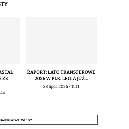
STY
ASTAL
RAPORT: LATO TRANSFEROWE
TRENER B
 ZE
2026 W PLK. LEGIA JUŻ...
URBANIAK
.
28 lipca 2026 - 11:11
23 li
:44
NAJNOWSZE WPISY