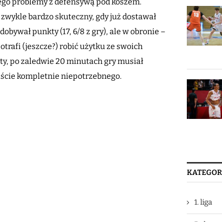
jego problemy z defensywą pod koszem.
k zwykle bardzo skuteczny, gdy już dostawał
obywał punkty (17, 6/8 z gry), ale w obronie –
trafi (jeszcze?) robić użytku ze swoich
rty, po zaledwie 20 minutach gry musiał
iście kompletnie niepotrzebnego.
KATEGOR
1. liga