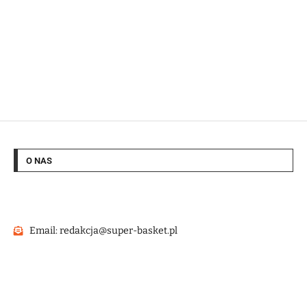
O NAS
Email: redakcja@super-basket.pl
@2022 – Strona wykonana przez
HashMagnet