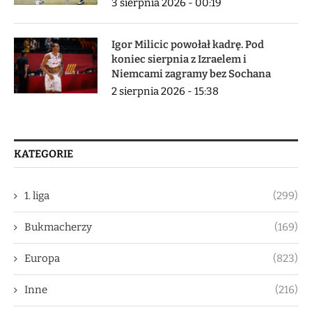
3 sierpnia 2026 - 00:19
Igor Milicic powołał kadrę. Pod
koniec sierpnia z Izraelem i
Niemcami zagramy bez Sochana
2 sierpnia 2026 - 15:38
KATEGORIE
1. liga
(299)
Bukmacherzy
(169)
Europa
(823)
Inne
(216)