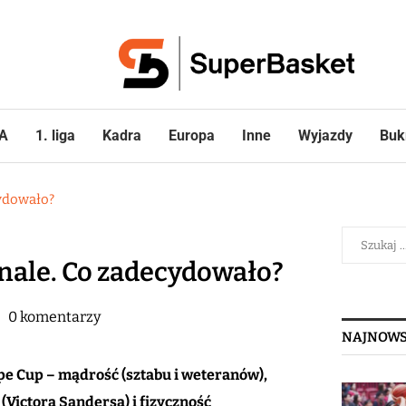
A
1. liga
Kadra
Europa
Inne
Wyjazdy
Buk
cydowało?
finale. Co zadecydowało?
0 komentarzy
NAJNOWS
pe Cup – mądrość (sztabu i weteranów),
(Victora Sandersa) i fizyczność