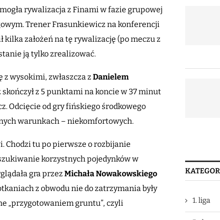
mogła rywalizacja z Finami w fazie grupowej
owym. Trener Frasunkiewicz na konferencji
ilka założeń na tę rywalizację (po meczu z
tanie ją tylko zrealizować.
ę z wysokimi, zwłaszcza z
Danielem
z skończył z 5 punktami na koncie w 37 minut
z. Odcięcie od gry fińskiego środkowego
innych warunkach – niekomfortowych.
. Chodzi tu po pierwsze o rozbijanie
yszukiwanie korzystnych pojedynków w
KATEGOR
glądała gra przez
Michała Nowakowskiego
otkaniach z obwodu nie do zatrzymania były
1. liga
ne „przygotowaniem gruntu”, czyli