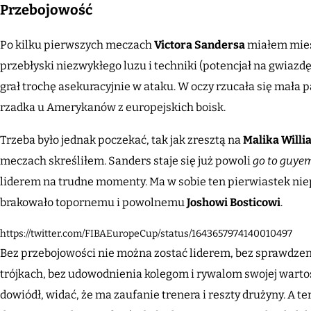
Przebojowość
Po kilku pierwszych meczach
Victora Sandersa
miałem mies
przebłyski niezwykłego luzu i techniki (potencjał na gwiazdę)
grał trochę asekuracyjnie w ataku. W oczy rzucała się mała
rzadka u Amerykanów z europejskich boisk.
Trzeba było jednak poczekać, tak jak zresztą na
Malika Will
meczach skreśliłem. Sanders staje się już powoli
go to guye
liderem na trudne momenty. Ma w sobie ten pierwiastek niep
brakowało topornemu i powolnemu
Joshowi Bosticowi
.
https://twitter.com/FIBAEuropeCup/status/1643657974140010497
Bez przebojowości nie można zostać liderem, bez sprawdzeni
trójkach, bez udowodnienia kolegom i rywalom swojej wartoś
dowiódł, widać, że ma zaufanie trenera i reszty drużyny. A t