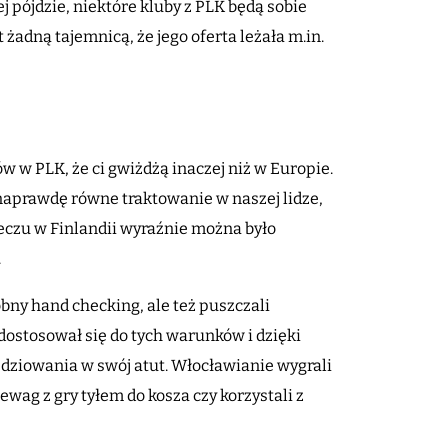
 pójdzie, niektóre kluby z PLK będą sobie
 żadną tajemnicą, że jego oferta leżała m.in.
w w PLK, że ci gwiżdżą inaczej niż w Europie.
naprawdę równe traktowanie w naszej lidze,
meczu w Finlandii wyraźnie można było
.
bny hand checking, ale też puszczali
ostosował się do tych warunków i dzięki
ędziowania w swój atut. Włocławianie wygrali
wag z gry tyłem do kosza czy korzystali z