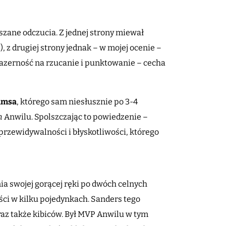
zane odczucia. Z jednej strony miewał
, z drugiej strony jednak – w mojej ocenie –
 pazerność na rzucanie i punktowanie – cecha
iamsa
, którego sam niesłusznie po 3-4
m
Anwilu. Spolszczając to powiedzenie –
rzewidywalności i błyskotliwości, którego
a swojej gorącej ręki po dwóch celnych
ci w kilku pojedynkach. Sanders tego
eraz także kibiców. Był MVP Anwilu w tym