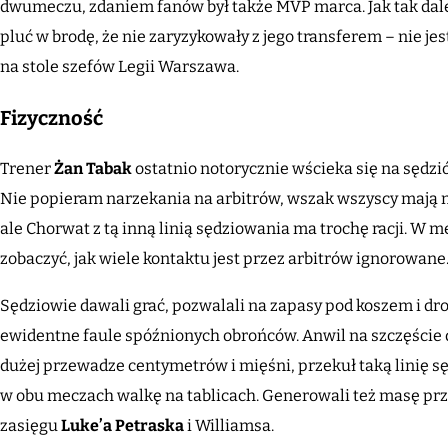
dwumeczu, zdaniem fanów był także MVP marca. Jak tak dalej
pluć w brodę, że nie zaryzykowały z jego transferem – nie jest
na stole szefów Legii Warszawa.
Fizyczność
Trener
Żan Tabak
ostatnio notorycznie wścieka się na sędzió
Nie popieram narzekania na arbitrów, wszak wszyscy mają 
ale Chorwat z tą inną linią sędziowania ma trochę racji. W 
zobaczyć, jak wiele kontaktu jest przez arbitrów ignorowane
Sędziowie dawali grać, pozwalali na zapasy pod koszem i dro
ewidentne faule spóźnionych obrońców. Anwil na szczęście d
dużej przewadze centymetrów i mięśni, przekuł taką linię s
w obu meczach walkę na tablicach. Generowali też masę prze
zasięgu
Luke’a Petraska
i Williamsa.