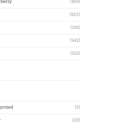
herzy
(169)
(823)
(216)
(542)
(522)
orized
(5)
y
(28)