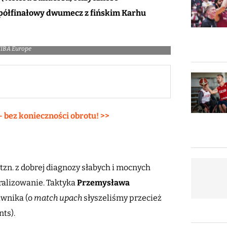
półfinałowy dwumecz z fińskim Karhu
 FIBA Europe
– bez konieczności obrotu! >>
tzn. z dobrej diagnozy słabych i mocnych
ralizowanie. Taktyka
Przemysława
iwnika (o
match upach
słyszeliśmy przecież
ts).