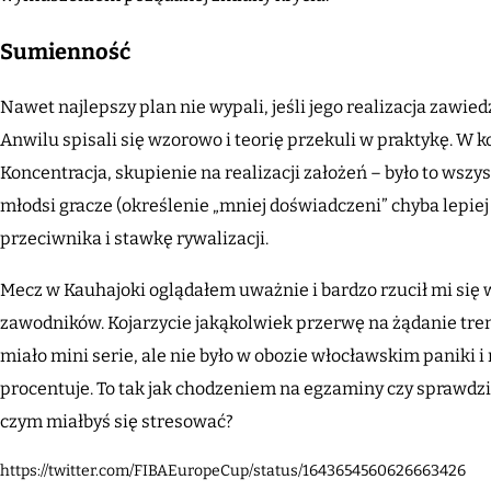
Sumienność
Nawet najlepszy plan nie wypali, jeśli jego realizacja zawi
Anwilu spisali się wzorowo i teorię przekuli w praktykę. W
Koncentracja, skupienie na realizacji założeń – było to wszys
młodsi gracze (określenie „mniej doświadczeni” chyba lepiej
przeciwnika i stawkę rywalizacji.
Mecz w Kauhajoki oglądałem uważnie i bardzo rzucił mi się w o
zawodników. Kojarzycie jakąkolwiek przerwę na żądanie tre
miało mini serie, ale nie było w obozie włocławskim paniki
procentuje. To tak jak chodzeniem na egzaminy czy sprawdzian
czym miałbyś się stresować?
https://twitter.com/FIBAEuropeCup/status/1643654560626663426