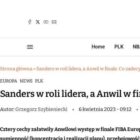
Home
PLK
NB
Strona główna
»
Sanders w roli lidera, a Anwil w finale. Co zade
EUROPA
NEWS
PLK
Sanders w roli lidera, a Anwil w 
Autor:
Grzegorz Szybieniecki
6 kwietnia 2023 - 09:12
Cztery cechy załatwiły Anwilowi występ w finale FIBA Euro
sumienność (koncentracja i realizacji planu), przebojowość 