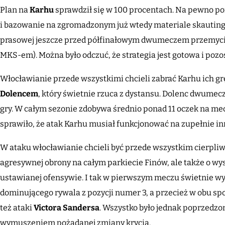
Plan na
Karhu
sprawdził się w 100 procentach. Na pewno po
i bazowanie na zgromadzonym już wtedy materiale skauting
prasowej jeszcze przed półfinałowym dwumeczem przemycił k
MKS-em). Można było odczuć, że strategia jest gotowa i pozos
Włocławianie przede wszystkimi chcieli zabrać Karhu ich gr
Dolencem
, który świetnie rzuca z dystansu. Dolenc dwumec
gry. W całym sezonie zdobywa średnio ponad 11 oczek na mec
sprawiło, że atak Karhu musiał funkcjonować na zupełnie 
W ataku włocławianie chcieli być przede wszystkim cierpliwi
agresywnej obrony na całym parkiecie Finów, ale także o w
ustawianej ofensywie. I tak w pierwszym meczu świetnie wy
dominującego rywala z pozycji numer 3, a przecież w obu sp
też ataki
Victora Sandersa
. Wszystko było jednak poprzedzo
wymuszeniem pożądanej zmiany krycia.