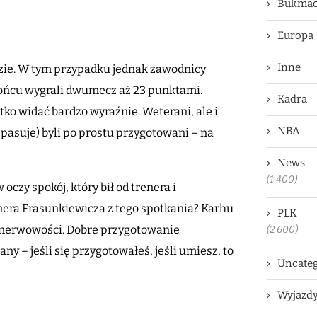
Bukmac
Europa
Inne
edzie. W tym przypadku jednak zawodnicy
 końcu wygrali dwumecz aż 23 punktami.
Kadra
tko widać bardzo wyraźnie. Weterani, ale i
NBA
 pasuje) byli po prostu przygotowani – na
News
(1 400)
czy spokój, który bił od trenera i
nera Frasunkiewicza z tego spotkania? Karhu
PLK
 i nerwowości. Dobre przygotowanie
(2 600)
y – jeśli się przygotowałeś, jeśli umiesz, to
Uncateg
Wyjazd