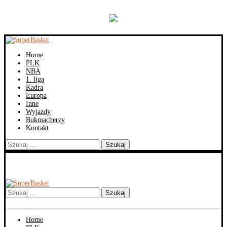
Home
PLK
NBA
1. liga
Kadra
Europa
Inne
Wyjazdy
Bukmacherzy
Kontakt
Szukaj
Szukaj
Home