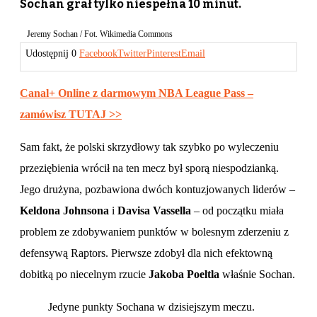
Sochan grał tylko niespełna 10 minut.
Jeremy Sochan / Fot. Wikimedia Commons
Udostępnij
0
Facebook
Twitter
Pinterest
Email
Canal+ Online z darmowym NBA League Pass –
zamówisz TUTAJ >>
Sam fakt, że polski skrzydłowy tak szybko po wyleczeniu
przeziębienia wrócił na ten mecz był sporą niespodzianką.
Jego drużyna, pozbawiona dwóch kontuzjowanych liderów –
Keldona Johnsona
i
Davisa Vassella
– od początku miała
problem ze zdobywaniem punktów w bolesnym zderzeniu z
defensywą Raptors. Pierwsze zdobył dla nich efektowną
dobitką po niecelnym rzucie
Jakoba Poeltla
właśnie Sochan.
Jedyne punkty Sochana w dzisiejszym meczu.