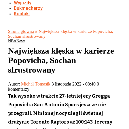
Wyjazdy
Bukmacherzy
Kontakt
Strona główna
»
Największa klęska w karierze Popovicha,
Sochan sfrustrowany
NBA
News
Największa klęska w karierze
Popovicha, Sochan
sfrustrowany
Autor:
Michał Tomasik
3 listopada 2022 - 08:40
0
komentarzy
Tak wysoko w trakcie 27-letniej ery Gregga
Popovicha San Antonio Spurs jeszcze nie
przegrali. Minionej nocy ulegli świetnej
drużynie Toronto Raptors aż 100:143. Jeremy