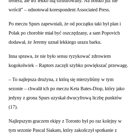
trenera, ale też lekko nią sfrustrowany. Na boisko już nie
wrócił” – odnotował korespondent Associated Press.
Po meczu Spurs zapewniali, że od początku taki był plan i
Polak po chorobie miał być oszczędzany, a sam Popovich
dodawał, że Jeremy uznał lekkiego urazu barku.
Inna sprawa, że nie było sensu ryzykować zdrowiem
kogokolwiek – Raptors zaczęli szybko powiększać przewagę.
– To najlepsza drużyna, z którą się mierzyliśmy w tym
sezonie – chwalił ich po meczu Keta Bates-Diop, który jako
jedyny z grona Spurs uzyskał dwucyfrową liczbę punktów
(17).
Najlepszym graczem ekipy z Toronto był po raz kolejny w
tym sezonie Pascal Siakam, który zakończył spotkanie z