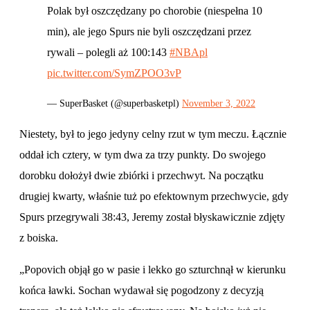
Polak był oszczędzany po chorobie (niespełna 10
min), ale jego Spurs nie byli oszczędzani przez
rywali – polegli aż 100:143
#NBApl
pic.twitter.com/SymZPOO3vP
— SuperBasket (@superbasketpl)
November 3, 2022
Niestety, był to jego jedyny celny rzut w tym meczu. Łącznie
oddał ich cztery, w tym dwa za trzy punkty. Do swojego
dorobku dołożył dwie zbiórki i przechwyt. Na początku
drugiej kwarty, właśnie tuż po efektownym przechwycie, gdy
Spurs przegrywali 38:43, Jeremy został błyskawicznie zdjęty
z boiska.
„Popovich objął go w pasie i lekko go szturchnął w kierunku
końca ławki. Sochan wydawał się pogodzony z decyzją