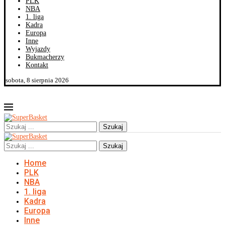
PLK
NBA
1. liga
Kadra
Europa
Inne
Wyjazdy
Bukmacherzy
Kontakt
sobota, 8 sierpnia 2026
Szukaj
Szukaj
Home
PLK
NBA
1. liga
Kadra
Europa
Inne