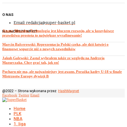
O NAS
Email: redakcja@super-basket.pl
Jimmy Rhoades: Technologia jest kluczem rozwoju, ale w koszykówce
NAJNOWSZE WPISY
prawdziwa prostota to największe wyrafinowanie!
Marcin Balcerowski: Reprezentacja Polski czeka, ale dziś łatwiej o
finansowe wsparcie niż o nowych zawodników
Jakub Galewski: Zastal wybrałem także ze względu na Andrzeja
Mazurczaka. Chcę grać tak, jak on!
Pucharu nie ma, ale najważniejszy jest awans. Porażka kadry U-18 w finale
Mistrzostw Europy dywizji B
@2022 – Strona wykonana przez
HashMagnet
Facebook
Twitter
Email
Home
PLK
NBA
1. liga