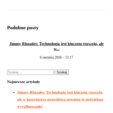
Podobne posty
Jimmy Rhoades: Technologia jest kluczem rozwoju, ale
Jak
w...
6 sierpnia 2026 - 13:17
Najnowsze artykuły
Jimmy Rhoades: Technologia jest kluczem rozwoju,
ale w koszykówce prawdziwa prostota to największe
wyrafinowanie!