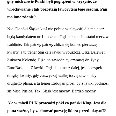
gdy mistrzowie Polski byli pogrążeni w kryzysie, że
wrocławianie i tak pozostają faworytem tego sezonu. Pan
ma inne zdanie?
Nie. Dopóki Śląska ktoś nie pobije w play-off, dla mnie też
będą kandydatem nr 1 do złota. Oglądałem ich ostatni mecz w
Lublinie. Tak patrzę, patrzę, zbliża się koniec pierwszej
kwarty, a tu trener Śląska z ławki wypuszcza Olka Dziewę i
Łukasza Kolendę. Ejże, to zawodnicy czwartej drużyny
EuroBasketu. Z ławki! Oglądam mecz dalej, jest początek
drugiej kwarty, gdy zazwyczaj walkę toczą zawodnicy
drugiego planu, a tu trener Erdogan prosi, by z ławki podniósł
się Vasa Pusica. Tak, Śląsk jest mocny. Bardzo mocny.
Ale w tabeli PLK prowadzi póki co pański King. Jest dla
pana ważne, by zachować pozycję lidera przed play-off?