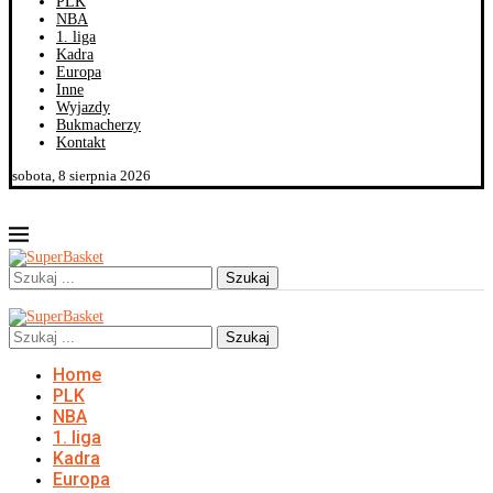
PLK
NBA
1. liga
Kadra
Europa
Inne
Wyjazdy
Bukmacherzy
Kontakt
sobota, 8 sierpnia 2026
Szukaj
Szukaj
Home
PLK
NBA
1. liga
Kadra
Europa