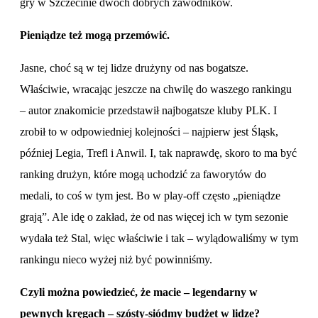
gry w Szczecinie dwóch dobrych zawodników.
Pieniądze też mogą przemówić.
Jasne, choć są w tej lidze drużyny od nas bogatsze.
Właściwie, wracając jeszcze na chwilę do waszego rankingu
– autor znakomicie przedstawił najbogatsze kluby PLK. I
zrobił to w odpowiedniej kolejności – najpierw jest Śląsk,
później Legia, Trefl i Anwil. I, tak naprawdę, skoro to ma być
ranking drużyn, które mogą uchodzić za faworytów do
medali, to coś w tym jest. Bo w play-off często „pieniądze
grają”. Ale idę o zakład, że od nas więcej ich w tym sezonie
wydała też Stal, więc właściwie i tak – wylądowaliśmy w tym
rankingu nieco wyżej niż być powinniśmy.
Czyli można powiedzieć, że macie – legendarny w
pewnych kręgach – szósty-siódmy budżet w lidze?