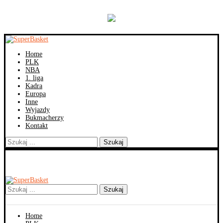
Home
PLK
NBA
1. liga
Kadra
Europa
Inne
Wyjazdy
Bukmacherzy
Kontakt
Szukaj
Szukaj
Home