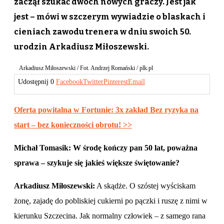
zaczął szukać dwóch nowych graczy. Jest jak
jest – mówi w szczerym wywiadzie o blaskach i
cieniach zawodu trenera w dniu swoich 50.
urodzin Arkadiusz Miłoszewski.
Arkadiusz Miłoszewski / Fot. Andrzej Romański / plk.pl
Udostępnij
0
Facebook
Twitter
Pinterest
Email
Oferta powitalna w Fortunie: 3x zakład Bez ryzyka na
start – bez konieczności obrotu! >>
Michał Tomasik: W środę kończy pan 50 lat, poważna
sprawa – szykuje się jakieś większe świętowanie?
Arkadiusz Miłoszewski:
A skądże. O szóstej wyściskam
żonę, zajadę do pobliskiej cukierni po pączki i ruszę z nimi w
kierunku Szczecina. Jak normalny człowiek – z samego rana