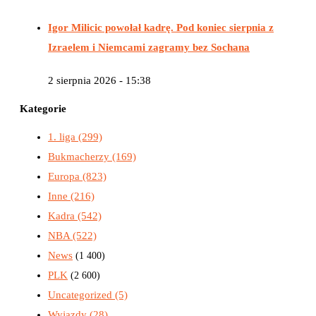
Igor Milicic powołał kadrę. Pod koniec sierpnia z
Izraelem i Niemcami zagramy bez Sochana
2 sierpnia 2026 - 15:38
Kategorie
1. liga
(299)
Bukmacherzy
(169)
Europa
(823)
Inne
(216)
Kadra
(542)
NBA
(522)
News
(1 400)
PLK
(2 600)
Uncategorized
(5)
Wyjazdy
(28)