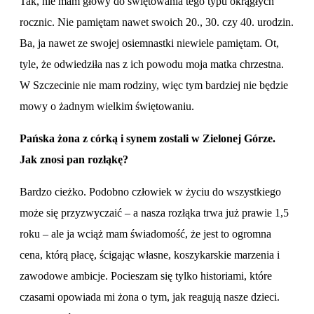
Tak, nie mam głowy do świętowania tego typu okrągłych
rocznic. Nie pamiętam nawet swoich 20., 30. czy 40. urodzin.
Ba, ja nawet ze swojej osiemnastki niewiele pamiętam. Ot,
tyle, że odwiedziła nas z ich powodu moja matka chrzestna.
W Szczecinie nie mam rodziny, więc tym bardziej nie będzie
mowy o żadnym wielkim świętowaniu.
Pańska żona z córką i synem zostali w Zielonej Górze.
Jak znosi pan rozłąkę?
Bardzo cieżko. Podobno człowiek w życiu do wszystkiego
może się przyzwyczaić – a nasza rozłąka trwa już prawie 1,5
roku – ale ja wciąż mam świadomość, że jest to ogromna
cena, którą płacę, ścigając własne, koszykarskie marzenia i
zawodowe ambicje. Pocieszam się tylko historiami, które
czasami opowiada mi żona o tym, jak reagują nasze dzieci.