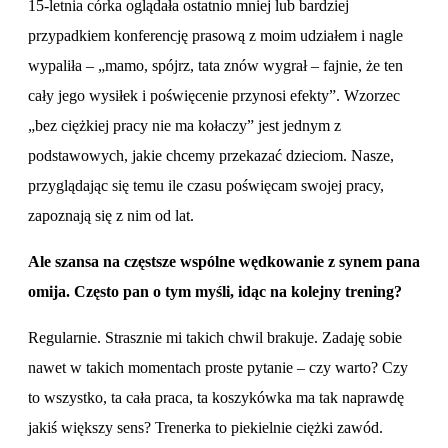
15-letnia córka oglądała ostatnio mniej lub bardziej
przypadkiem konferencję prasową z moim udziałem i nagle
wypaliła – „mamo, spójrz, tata znów wygrał – fajnie, że ten
cały jego wysiłek i poświęcenie przynosi efekty”. Wzorzec
„bez ciężkiej pracy nie ma kołaczy” jest jednym z
podstawowych, jakie chcemy przekazać dzieciom. Nasze,
przyglądając się temu ile czasu poświęcam swojej pracy,
zapoznają się z nim od lat.
Ale szansa na częstsze wspólne wędkowanie z synem pana
omija. Często pan
o tym
myśli, idąc na kolejny trening?
Regularnie. Strasznie mi takich chwil brakuje. Zadaję sobie
nawet w takich momentach proste pytanie – czy warto? Czy
to wszystko, ta cała praca, ta koszykówka ma tak naprawdę
jakiś większy sens? Trenerka to piekielnie ciężki zawód.