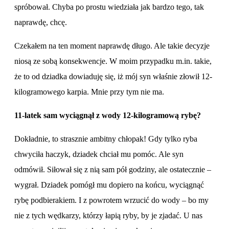
spróbował. Chyba po prostu wiedziała jak bardzo tego, tak
naprawdę, chcę.
Czekałem na ten moment naprawdę długo. Ale takie decyzje
niosą ze sobą konsekwencje. W moim przypadku m.in. takie,
że to od dziadka dowiaduję się, iż mój syn właśnie złowił 12-
kilogramowego karpia. Mnie przy tym nie ma.
11-latek sam wyciągnął z wody 12-kilogramową rybę?
Dokładnie, to strasznie ambitny chłopak! Gdy tylko ryba
chwyciła haczyk, dziadek chciał mu pomóc. Ale syn
odmówił. Siłował się z nią sam pół godziny, ale ostatecznie –
wygrał. Dziadek pomógł mu dopiero na końcu, wyciągnąć
rybę podbierakiem. I z powrotem wrzucić do wody – bo my
nie z tych wędkarzy, którzy łapią ryby, by je zjadać. U nas