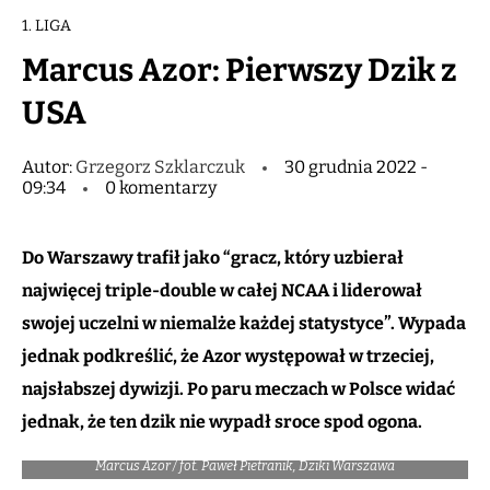
1. LIGA
Marcus Azor: Pierwszy Dzik z
USA
Autor:
Grzegorz Szklarczuk
30 grudnia 2022 -
09:34
0 komentarzy
Do Warszawy trafił jako “gracz, który uzbierał
najwięcej triple-double w całej NCAA i liderował
swojej uczelni w niemalże każdej statystyce”. Wypada
jednak podkreślić, że Azor występował w trzeciej,
najsłabszej dywizji. Po paru meczach w Polsce widać
jednak, że ten dzik nie wypadł sroce spod ogona.
Marcus Azor / fot. Paweł Pietranik, Dziki Warszawa