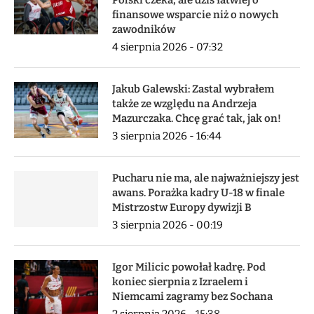
Polski czeka, ale dziś łatwiej o
finansowe wsparcie niż o nowych
zawodników
4 sierpnia 2026 - 07:32
Jakub Galewski: Zastal wybrałem
także ze względu na Andrzeja
Mazurczaka. Chcę grać tak, jak on!
3 sierpnia 2026 - 16:44
Pucharu nie ma, ale najważniejszy jest
awans. Porażka kadry U-18 w finale
Mistrzostw Europy dywizji B
3 sierpnia 2026 - 00:19
Igor Milicic powołał kadrę. Pod
koniec sierpnia z Izraelem i
Niemcami zagramy bez Sochana