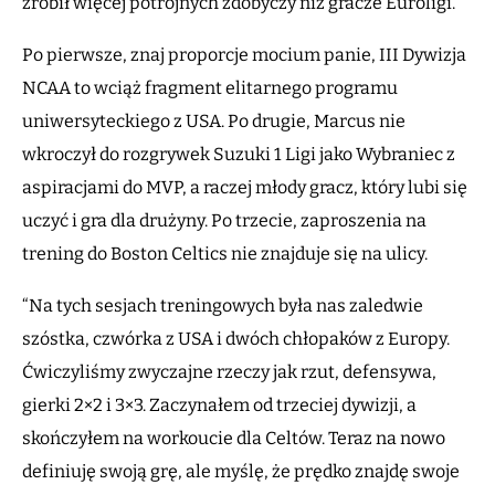
zrobił więcej potrójnych zdobyczy niż gracze Euroligi.
Po pierwsze, znaj proporcje mocium panie, III Dywizja
NCAA to wciąż fragment elitarnego programu
uniwersyteckiego z USA. Po drugie, Marcus nie
wkroczył do rozgrywek Suzuki 1 Ligi jako Wybraniec z
aspiracjami do MVP, a raczej młody gracz, który lubi się
uczyć i gra dla drużyny. Po trzecie, zaproszenia na
trening do Boston Celtics nie znajduje się na ulicy.
“Na tych sesjach treningowych była nas zaledwie
szóstka, czwórka z USA i dwóch chłopaków z Europy.
Ćwiczyliśmy zwyczajne rzeczy jak rzut, defensywa,
gierki 2×2 i 3×3. Zaczynałem od trzeciej dywizji, a
skończyłem na workoucie dla Celtów. Teraz na nowo
definiuję swoją grę, ale myślę, że prędko znajdę swoje