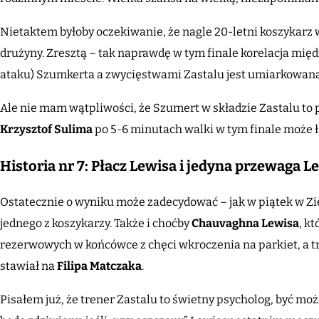
Nietaktem byłoby oczekiwanie, że nagle 20-letni koszykarz 
drużyny. Zresztą – tak naprawdę w tym finale korelacja mi
ataku) Szumkerta a zwycięstwami Zastalu jest umiarkowan
Ale nie mam wątpliwości, że Szumert w składzie Zastalu to p
Krzysztof Sulima
po 5-6 minutach walki w tym finale może ł
Historia nr 7: Płacz Lewisa i jedyna przewaga Le
Ostatecznie o wyniku może zadecydować – jak w piątek w Zie
jednego z koszykarzy. Także i choćby
Chauvaghna Lewisa
, k
rezerwowych w końcówce z chęci wkroczenia na parkiet, a tre
stawiał na
Filipa Matczaka
.
Pisałem już, że trener Zastalu to świetny psycholog, być mo