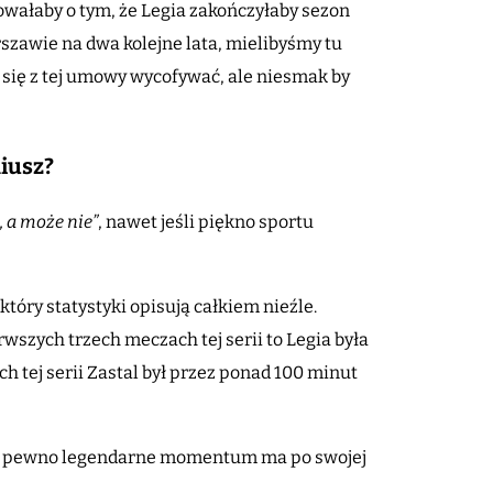
owałaby o tym, że Legia zakończyłaby sezon
zawie na dwa kolejne lata, mielibyśmy tu
 się z tej umowy wycofywać, ale niesmak by
niusz?
, a może nie”
, nawet jeśli piękno sportu
óry statystyki opisują całkiem nieźle.
zych trzech meczach tej serii to Legia była
 tej serii Zastal był przez ponad 100 minut
 na pewno legendarne momentum ma po swojej