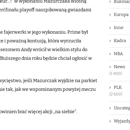
 kur…!” w wykonaniu Mazurczaka wiosną
Bukmac
erćfinału playoff naszpikowaną gwiazdami
Europa
Inne
 fajerwerki w jego wykonaniu. Prime był
e i poważną kontuzją, która wyrzuciła
Kadra
 sezonem Andy wrócił w wielkim stylu do
NBA
łuższego dnia roku będzie chciał ogłosić w
News
(1 400)
ycięstwo, jeśli Mazurczak wyjdzie na parkiet
PLK
nie tak, jak we wspominanym powyżej meczu
(2 600)
Uncateg
winien brać więcej akcji „na siebie”.
Wyjazd