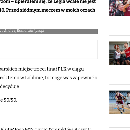
om – upierałem się, że Legia wcale nie jest
40. Przed siódmym meczem w moich oczach
ot. Andrzej Romański / plk.pl
arskich miejsc trzeci finał PLK w ciągu
, rok temu w Lublinie, to mogę was zapewnić o
adecyduje!
ne 50/50.
luty? Jego 9/12 z gry? 27 punktów, 9 asyst i