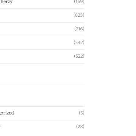
herzy
(169)
(823)
(216)
(542)
(522)
orized
(5)
y
(28)