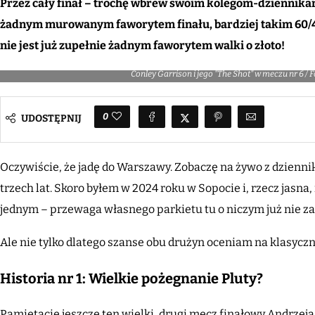
Przez cały finał – trochę wbrew swoim kolegom-dziennikarz
żadnym murowanym faworytem finału, bardziej takim 60/
nie jest już zupełnie żadnym faworytem walki o złoto!
Conley Garrison i jego "The Shot" w meczu nr 6 / F
0
UDOSTĘPNIJ
Oczywiście, że jadę do Warszawy. Zobaczę na żywo z dziennik
trzech lat. Skoro byłem w 2024 roku w Sopocie i, rzecz jasna
jednym – przewaga własnego parkietu tu o niczym już nie z
Ale nie tylko dlatego szanse obu drużyn oceniam na klasycz
Historia nr 1: Wielkie pożegnanie Pluty?
Pamiętacie jeszcze ten wielki, drugi mecz finałowy Andrzeja P