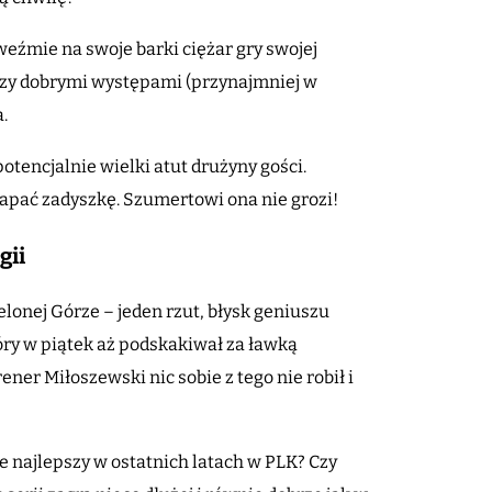
weźmie na swoje barki ciężar gry swojej
ędzy dobrymi występami (przynajmniej w
a.
otencjalnie wielki atut drużyny gości.
apać zadyszkę. Szumertowi ona nie grozi!
gii
lonej Górze – jeden rzut, błysk geniuszu
tóry w piątek aż podskakiwał za ławką
ner Miłoszewski nic sobie z tego nie robił i
że najlepszy w ostatnich latach w PLK? Czy