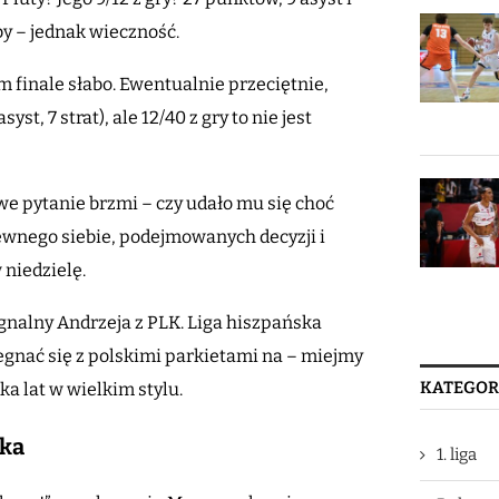
akby – jednak wieczność.
 finale słabo. Ewentualnie przeciętnie,
t, 7 strat), ale 12/40 z gry to nie jest
e pytanie brzmi – czy udało mu się choć
ewnego siebie, podejmowanych decyzji i
 niedzielę.
egnalny Andrzeja z PLK. Liga hiszpańska
egnać się z polskimi parkietami na – miejmy
KATEGOR
ka lat w wielkim stylu.
aka
1. liga