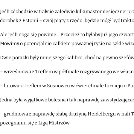
Jeśli zdobędzie w trakcie zaledwie kilkunastomiesięcznej prz
dorobek z Estonii – swój piąty z rzędu, będzie mógł być trak
Ale jeśli noga się powinie… Przecież to byłaby już jego czwa
Mówimy o potencjalnie całkiem poważnej rysie na szkle wiz
Dwie porażki były mniejszego kalibru, choć na pewno szefów 
– wrześniowa z Treflem w półfinale rozgrywanego we własn
– lutowa z Treflem w Sosnowcu w ćwierćfinale turnieju o Pu
Jedna była wyjątkowo bolesna i tak naprawdę zawstydzająca:
– grudniowa z naprawdę słabą drużyną Heidelbergu w hali 
pożegnaniu się z Ligą Mistrzów