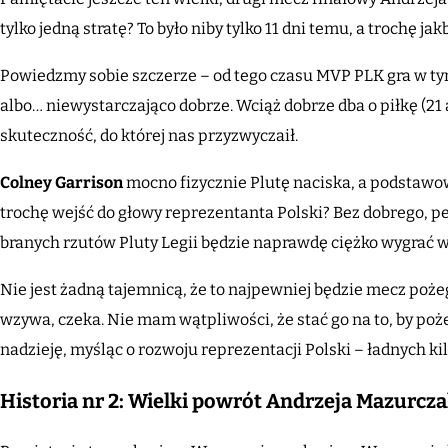
tylko jedną stratę? To było niby tylko 11 dni temu, a trochę j
Powiedzmy sobie szczerze – od tego czasu MVP PLK gra w tym
albo… niewystarczająco dobrze. Wciąż dobrze dba o piłkę (21 asys
skuteczność, do której nas przyzwyczaił.
Colney Garrison
mocno fizycznie Plutę naciska, a podstawow
trochę wejść do głowy reprezentanta Polski? Bez dobrego, p
branych rzutów Pluty Legii będzie naprawdę ciężko wygrać w
Nie jest żadną tajemnicą, że to najpewniej będzie mecz poż
wzywa, czeka. Nie mam wątpliwości, że stać go na to, by poż
nadzieję, myśląc o rozwoju reprezentacji Polski – ładnych kil
Historia nr 2: Wielki powrót Andrzeja Mazurcz