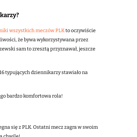
ikarzy?
yniki wszystkich meczów PLK
to oczywiście
liwości, że bywa wykorzystywana przez
zewski sam to zresztą przyznawał, jeszcze
 16 typujących dziennikarzy stawiało na
iego bardzo komfortowa rola!
żegna się z PLK. Ostatni mecz zagra w swoim
ą chwilę!