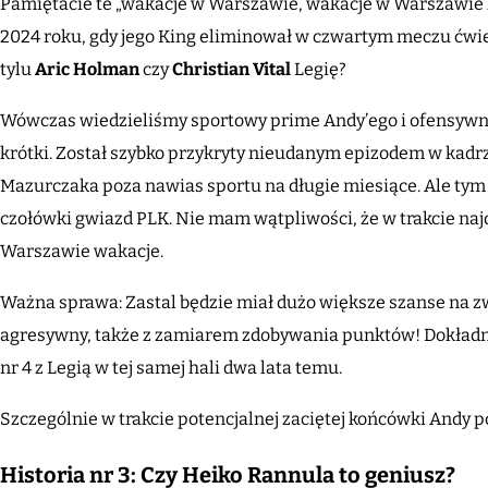
Pamiętacie te „wakacje w Warszawie, wakacje w Warszawie
2024 roku, gdy jego King eliminował w czwartym meczu ćwi
tylu
Aric Holman
czy
Christian Vital
Legię?
Wówczas wiedzieliśmy sportowy prime Andy’ego i ofensywne
krótki. Został szybko przykryty nieudanym epizodem w kadrz
Mazurczaka poza nawias sportu na długie miesiące. Ale tym
czołówki gwiazd PLK. Nie mam wątpliwości, że w trakcie najd
Warszawie wakacje.
Ważna sprawa: Zastal będzie miał dużo większe szanse na zw
agresywny, także z zamiarem zdobywania punktów! Dokład
nr 4 z Legią w tej samej hali dwa lata temu.
Szczególnie w trakcie potencjalnej zaciętej końcówki Andy po
Historia nr 3: Czy Heiko Rannula to geniusz?