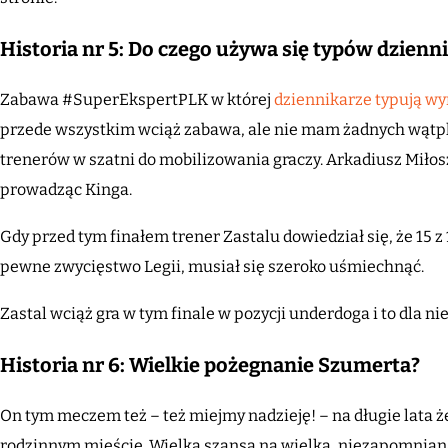
Historia nr 5: Do czego używa się typów dzienn
Zabawa #SuperEkspertPLK w której
dziennikarze typują w
przede wszystkim wciąż zabawa, ale nie mam żadnych wątp
trenerów w szatni do mobilizowania graczy. Arkadiusz Miłos
prowadząc Kinga.
Gdy przed tym finałem trener Zastalu dowiedział się, że 15 z
pewne zwycięstwo Legii, musiał się szeroko uśmiechnąć.
Zastal wciąż gra w tym finale w pozycji underdoga i to dla n
Historia nr 6: Wielkie pożegnanie Szumerta?
On tym meczem też – też miejmy nadzieję! – na długie lata 
rodzinnym mieście. Wielka szansa na wielką, niezapomnian