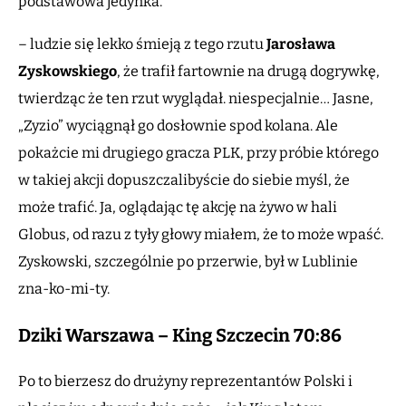
podstawowa jedynka.
– ludzie się lekko śmieją z tego rzutu
Jarosława
Zyskowskiego
, że trafił fartownie na drugą dogrywkę,
twierdząc że ten rzut wyglądał. niespecjalnie… Jasne,
„Zyzio” wyciągnął go dosłownie spod kolana. Ale
pokażcie mi drugiego gracza PLK, przy próbie którego
w takiej akcji dopuszczalibyście do siebie myśl, że
może trafić. Ja, oglądając tę akcję na żywo w hali
Globus, od razu z tyły głowy miałem, że to może wpaść.
Zyskowski, szczególnie po przerwie, był w Lublinie
zna-ko-mi-ty.
Dziki Warszawa – King Szczecin 70:86
Po to bierzesz do drużyny reprezentantów Polski i