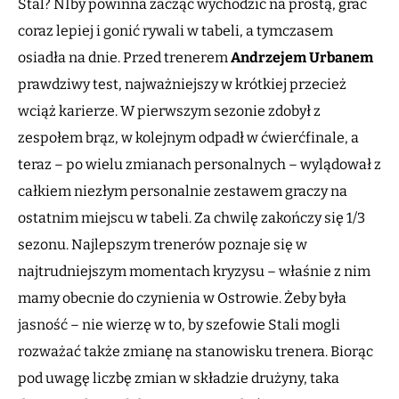
Stal? NIby powinna zacząć wychodzić na prostą, grać
coraz lepiej i gonić rywali w tabeli, a tymczasem
osiadła na dnie. Przed trenerem
Andrzejem Urbanem
prawdziwy test, najważniejszy w krótkiej przecież
wciąż karierze. W pierwszym sezonie zdobył z
zespołem brąz, w kolejnym odpadł w ćwierćfinale, a
teraz – po wielu zmianach personalnych – wylądował z
całkiem niezłym personalnie zestawem graczy na
ostatnim miejscu w tabeli. Za chwilę zakończy się 1/3
sezonu. Najlepszym trenerów poznaje się w
najtrudniejszym momentach kryzysu – właśnie z nim
mamy obecnie do czynienia w Ostrowie. Żeby była
jasność – nie wierzę w to, by szefowie Stali mogli
rozważać także zmianę na stanowisku trenera. Biorąc
pod uwagę liczbę zmian w składzie drużyny, taka