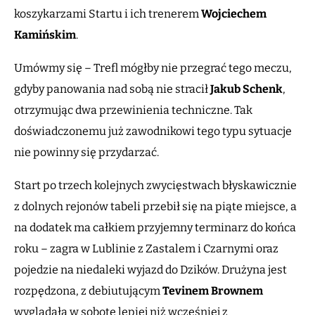
koszykarzami Startu i ich trenerem
Wojciechem
Kamińskim
.
Umówmy się – Trefl mógłby nie przegrać tego meczu,
gdyby panowania nad sobą nie stracił
Jakub Schenk
,
otrzymując dwa przewinienia techniczne. Tak
doświadczonemu już zawodnikowi tego typu sytuacje
nie powinny się przydarzać.
Start po trzech kolejnych zwycięstwach błyskawicznie
z dolnych rejonów tabeli przebił się na piąte miejsce, a
na dodatek ma całkiem przyjemny terminarz do końca
roku – zagra w Lublinie z Zastalem i Czarnymi oraz
pojedzie na niedaleki wyjazd do Dzików. Drużyna jest
rozpędzona, z debiutującym
Tevinem Brownem
wyglądała w sobotę lepiej niż wcześniej z