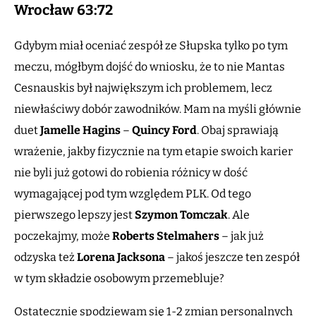
Wrocław 63:72
Gdybym miał oceniać zespół ze Słupska tylko po tym
meczu, mógłbym dojść do wniosku, że to nie Mantas
Cesnauskis był największym ich problemem, lecz
niewłaściwy dobór zawodników. Mam na myśli głównie
duet
Jamelle Hagins
–
Quincy Ford
. Obaj sprawiają
wrażenie, jakby fizycznie na tym etapie swoich karier
nie byli już gotowi do robienia różnicy w dość
wymagającej pod tym względem PLK. Od tego
pierwszego lepszy jest
Szymon Tomczak
. Ale
poczekajmy, może
Roberts Stelmahers
– jak już
odzyska też
Lorena Jacksona
– jakoś jeszcze ten zespół
w tym składzie osobowym przemebluje?
Ostatecznie spodziewam się 1-2 zmian personalnych