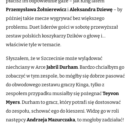
płacisz im odpowiednie gaże – jak King latem
Przemysława
Żołnierewicz
i
Aleksandra Dziewę
– by
później takie mecze wygrywać bez większego
problemu. Duet liderów gości w sobotę przewyższał
zestaw polskich koszykarzy Dzików o głowę i…
właściwie tyle w temacie.
Słyszałem, że w Szczecinie może wylądować
niechciany w Arce
Jabril Durham
. Bardzo chciałbym go
zobaczyć w tym zespole, bo mógłby się dobrze pasować
do obwodowego zestawu graczy Kinga, tylko z
zespołem przypadku musiałby się pożegnać
Teyvon
Myers
. Durham to gracz, który potrafi się dostosować
do zespołu, schować ego do kieszeni. Widzę go w roli
następcy
Andrzeja Mazurczaka
, to mogłoby zadziałać!