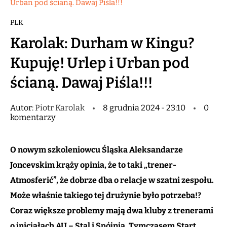
Urban pod ścianą. Dawaj Piśla!!!
PLK
Karolak: Durham w Kingu?
Kupuję! Urlep i Urban pod
ścianą. Dawaj Piśla!!!
Autor:
Piotr Karolak
8 grudnia 2024 - 23:10
0
komentarzy
O nowym szkoleniowcu Śląska Aleksandarze
Joncevskim krąży opinia, że to taki „trener-
Atmosferić”, że dobrze dba o relacje w szatni zespołu.
Może właśnie takiego tej drużynie było potrzeba!?
Coraz większe problemy mają dwa kluby z trenerami
o inicjałach AU – Stal i Spójnia. Tymczasem Start,