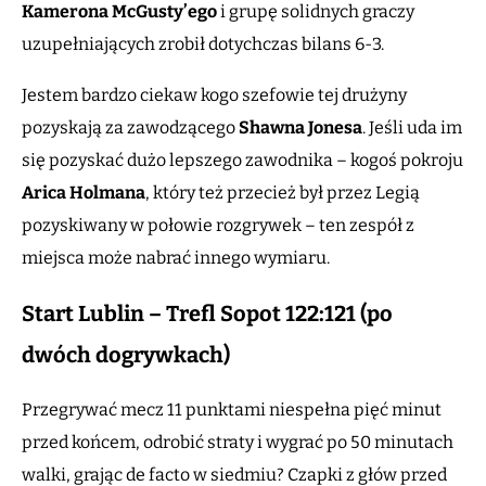
Kamerona McGusty’ego
i grupę solidnych graczy
uzupełniających zrobił dotychczas bilans 6-3.
Jestem bardzo ciekaw kogo szefowie tej drużyny
pozyskają za zawodzącego
Shawna Jonesa
. Jeśli uda im
się pozyskać dużo lepszego zawodnika – kogoś pokroju
Arica Holmana
, który też przecież był przez Legią
pozyskiwany w połowie rozgrywek – ten zespół z
miejsca może nabrać innego wymiaru.
Start Lublin – Trefl Sopot 122:121 (po
dwóch dogrywkach)
Przegrywać mecz 11 punktami niespełna pięć minut
przed końcem, odrobić straty i wygrać po 50 minutach
walki, grając de facto w siedmiu? Czapki z głów przed