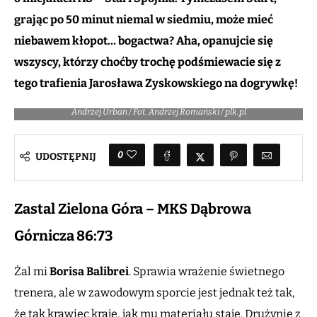
grając po 50 minut niemal w siedmiu, może mieć
niebawem kłopot… bogactwa? Aha, opanujcie się
wszyscy, którzy choćby trochę podśmiewacie się z
tego trafienia Jarosława Zyskowskiego na dogrywkę!
Andrzej Urban / Fot. Andrzej Romański / plk.pl
0
UDOSTĘPNIJ
Zastal Zielona Góra – MKS Dąbrowa
Górnicza
86:73
Żal mi
Borisa Balibrei
. Sprawia wrażenie świetnego
trenera, ale w zawodowym sporcie jest jednak też tak,
że tak krawiec kraje, jak mu materiału staje. Drużynie z