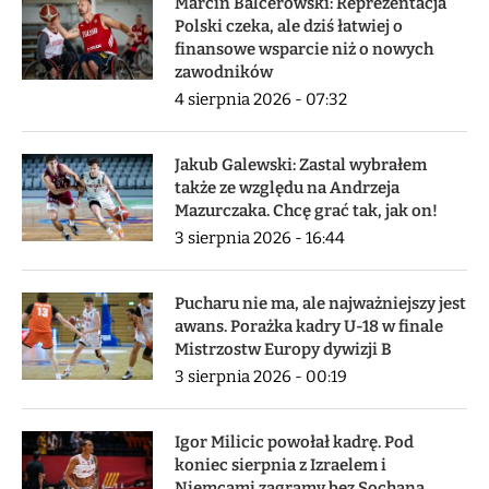
Marcin Balcerowski: Reprezentacja
Polski czeka, ale dziś łatwiej o
finansowe wsparcie niż o nowych
zawodników
4 sierpnia 2026 - 07:32
Jakub Galewski: Zastal wybrałem
także ze względu na Andrzeja
Mazurczaka. Chcę grać tak, jak on!
3 sierpnia 2026 - 16:44
Pucharu nie ma, ale najważniejszy jest
awans. Porażka kadry U-18 w finale
Mistrzostw Europy dywizji B
3 sierpnia 2026 - 00:19
Igor Milicic powołał kadrę. Pod
koniec sierpnia z Izraelem i
Niemcami zagramy bez Sochana