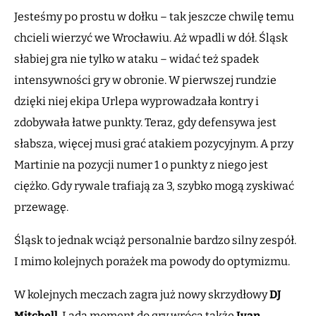
Jesteśmy po prostu w dołku – tak jeszcze chwilę temu
chcieli wierzyć we Wrocławiu. Aż wpadli w dół. Śląsk
słabiej gra nie tylko w ataku – widać też spadek
intensywności gry w obronie. W pierwszej rundzie
dzięki niej ekipa Urlepa wyprowadzała kontry i
zdobywała łatwe punkty. Teraz, gdy defensywa jest
słabsza, więcej musi grać atakiem pozycyjnym. A przy
Martinie na pozycji numer 1 o punkty z niego jest
ciężko. Gdy rywale trafiają za 3, szybko mogą zyskiwać
przewagę.
Śląsk to jednak wciąż personalnie bardzo silny zespół.
I mimo kolejnych porażek ma powody do optymizmu.
W kolejnych meczach zagra już nowy skrzydłowy
DJ
Mitchell
. Lada moment do gry wrócą także
Ivan