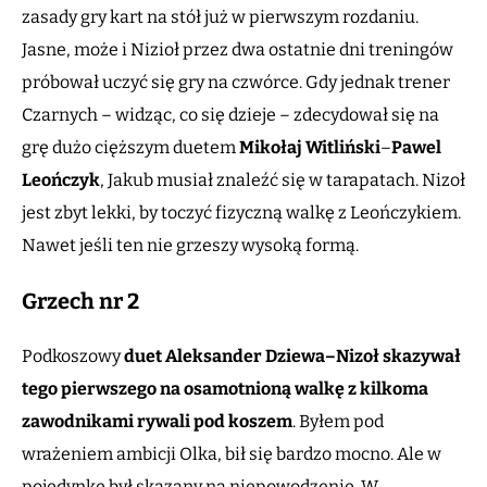
zasady gry kart na stół już w pierwszym rozdaniu.
Jasne, może i Nizioł przez dwa ostatnie dni treningów
próbował uczyć się gry na czwórce. Gdy jednak trener
Czarnych – widząc, co się dzieje – zdecydował się na
grę dużo cięższym duetem
Mikołaj Witliński
–
Pawel
Leończyk
, Jakub musiał znaleźć się w tarapatach. Nizoł
jest zbyt lekki, by toczyć fizyczną walkę z Leończykiem.
Nawet jeśli ten nie grzeszy wysoką formą.
Grzech nr 2
Podkoszowy
duet Aleksander Dziewa–Nizoł skazywał
tego pierwszego na osamotnioną walkę z kilkoma
zawodnikami rywali
pod koszem
. Byłem pod
wrażeniem ambicji Olka, bił się bardzo mocno. Ale w
pojedynkę był skazany na niepowodzenie. W