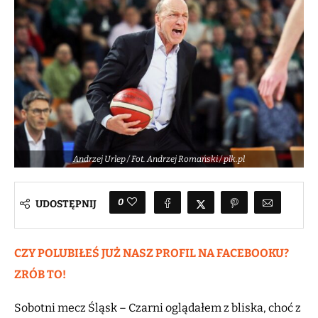
Andrzej Urlep / Fot. Andrzej Romański / plk.pl
0
UDOSTĘPNIJ
CZY POLUBIŁEŚ JUŻ NASZ PROFIL NA FACEBOOKU?
ZRÓB TO!
Sobotni mecz Śląsk – Czarni oglądałem z bliska, choć z