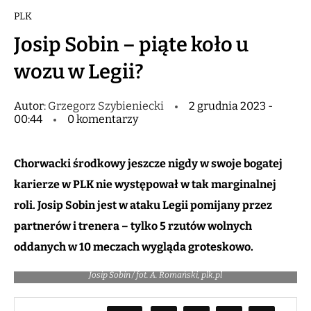
PLK
Josip Sobin – piąte koło u
wozu w Legii?
Autor:
Grzegorz Szybieniecki
2 grudnia 2023 -
00:44
0 komentarzy
Chorwacki środkowy jeszcze nigdy w swoje bogatej
karierze w PLK nie występował w tak marginalnej
roli. Josip Sobin jest w ataku Legii pomijany przez
partnerów i trenera – tylko 5 rzutów wolnych
oddanych w 10 meczach wygląda groteskowo.
Josip Sobin / fot. A. Romański, plk.pl