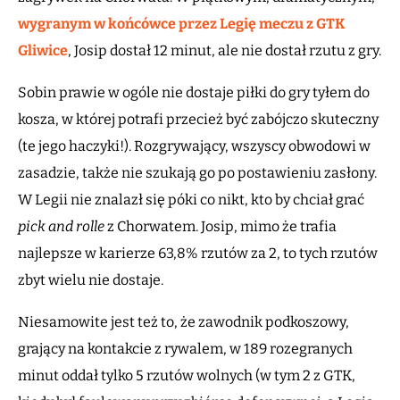
wygranym w końcówce przez Legię meczu z GTK
Gliwice
, Josip dostał 12 minut, ale nie dostał rzutu z gry.
Sobin prawie w ogóle nie dostaje piłki do gry tyłem do
kosza, w której potrafi przecież być zabójczo skuteczny
(te jego haczyki!). Rozgrywający, wszyscy obwodowi w
zasadzie, także nie szukają go po postawieniu zasłony.
W Legii nie znalazł się póki co nikt, kto by chciał grać
pick and rolle
z Chorwatem. Josip, mimo że trafia
najlepsze w karierze 63,8% rzutów za 2, to tych rzutów
zbyt wielu nie dostaje.
Niesamowite jest też to, że zawodnik podkoszowy,
grający na kontakcie z rywalem, w 189 rozegranych
minut oddał tylko 5 rzutów wolnych (w tym 2 z GTK,