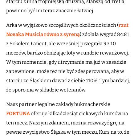
starciu z inną trójmiejską drużyną, słabszą od Trefla,
powinno być im teraz znacznie łatwiej.
Arka w wyjątkowo szczęśliwych okolicznościach (
rzut
Novaka Musicia równo z syreną
) zdołała wygrać 84:81
z Sokołem Łańcut, ale wcześniej przegrała 9 z 10
meczów, bardzo obniżając loty w rundzie rewanżowej.
W tym momencie, gdy utrzymanie ma już w zasadzie
zapewnione, może też nie być zdesperowana, aby w
starciu ze Śląskiem dawać z siebie 110%. Tym bardziej,
że sporo ma w składzie weteranów.
Nasz partner legalne zakłady bukmacherskie
FORTUNA
oferuje kilkadziesiąt ciekawych kursów na
ten mecz. Naszym zdaniem, można rozważyć grę na
pewne zwycięstwo Śląska w tym meczu. Kurs na to, że