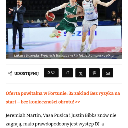
Łukasz Kolenda i Wojciech Tomaszewski / fot. A. Romański, plk.pl
0
UDOSTĘPNIJ
Oferta powitalna w Fortunie: 3x zakład Bez ryzyka na
start – bez konieczności obrotu! >>
Jeremiah Martin, Vasa Pusica i Justin Bibbs znów nie
zagrają, mało prawdopodobny jest występ DJ-a