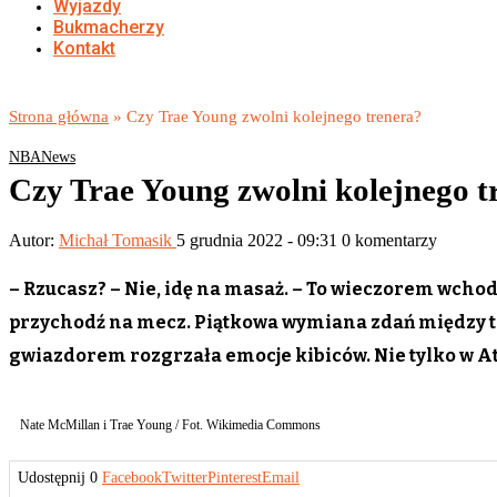
Wyjazdy
Bukmacherzy
Kontakt
Strona główna
»
Czy Trae Young zwolni kolejnego trenera?
NBA
News
Czy Trae Young zwolni kolejnego t
Autor:
Michał Tomasik
5 grudnia 2022 - 09:31
0 komentarzy
– Rzucasz? – Nie, idę na masaż. – To wieczorem wchodz
przychodź na mecz. Piątkowa wymiana zdań między 
gwiazdorem rozgrzała emocje kibiców. Nie tylko w At
Nate McMillan i Trae Young / Fot. Wikimedia Commons
Udostępnij
0
Facebook
Twitter
Pinterest
Email