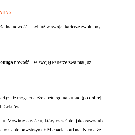
AJ >>
o żadna nowość – był już w swojej karierze zwalniany
Younga
nowość – w swojej karierze zwalniał już
wciąż nie mogą znaleźć chętnego na kupno (po dobrej
ch światów.
eku. Mówimy o gościu, który wcześniej jako zawodnik
ie w stanie powstrzymać Michaela Jordana. Niemalże