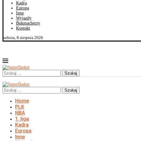
Kadra
Europa
Inne
Wyjazdy
Bukmacherzy
Kontakt
sobota, 8 sierpnia 2026
Szukaj
Szukaj
Home
PLK
NBA
1. liga
Kadra
Europa
Inne