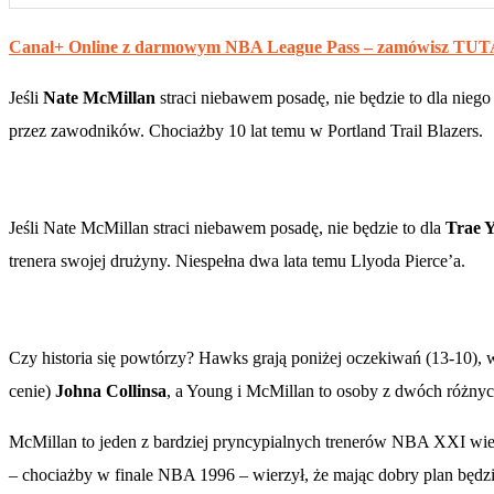
Canal+ Online z darmowym NBA League Pass – zamówisz TUT
Jeśli
Nate McMillan
straci niebawem posadę, nie będzie to dla nieg
przez zawodników. Chociażby 10 lat temu w Portland Trail Blazers.
Jeśli Nate McMillan straci niebawem posadę, nie będzie to dla
Trae 
trenera swojej drużyny. Niespełna dwa lata temu Llyoda Pierce’a.
Czy historia się powtórzy? Hawks grają poniżej oczekiwań (13-10), 
cenie)
Johna Collinsa
, a Young i McMillan to osoby z dwóch różny
McMillan to jeden z bardziej pryncypialnych trenerów NBA XXI wi
– chociażby w finale NBA 1996 – wierzył, że mając dobry plan będz