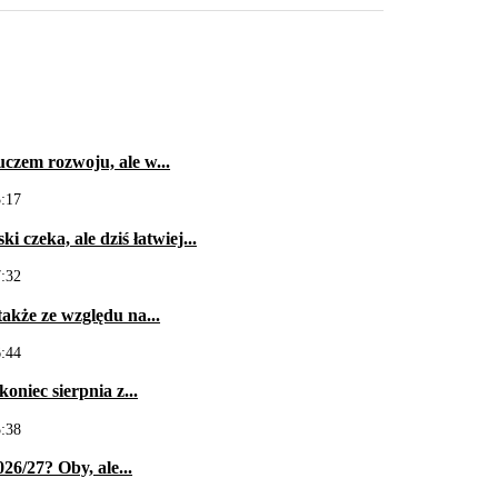
czem rozwoju, ale w...
3:17
 czeka, ale dziś łatwiej...
7:32
akże ze względu na...
6:44
oniec sierpnia z...
5:38
26/27? Oby, ale...