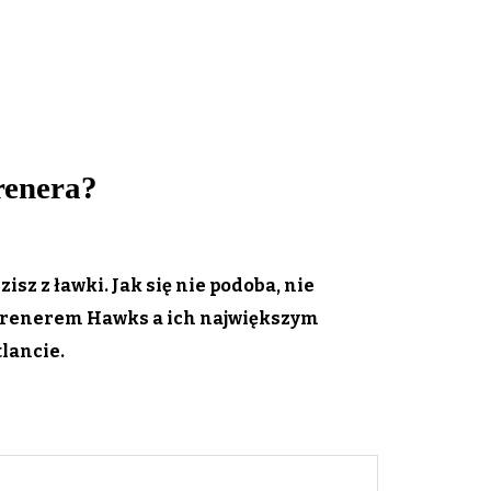
renera?
isz z ławki. Jak się nie podoba, nie
trenerem Hawks a ich największym
lancie.