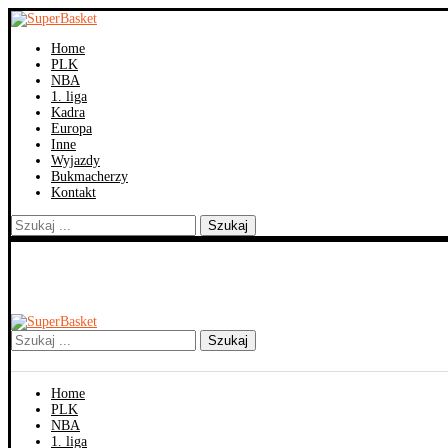
Home
PLK
NBA
1. liga
Kadra
Europa
Inne
Wyjazdy
Bukmacherzy
Kontakt
Szukaj
Szukaj
Home
PLK
NBA
1. liga