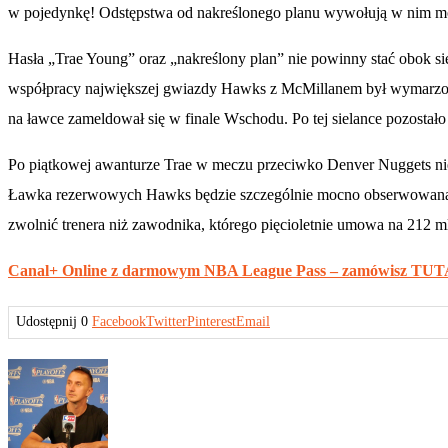
w pojedynkę! Odstępstwa od nakreślonego planu wywołują w nim m
Hasła „Trae Young” oraz „nakreślony plan” nie powinny stać obok si
współpracy największej gwiazdy Hawks z McMillanem był wymarzon
na ławce zameldował się w finale Wschodu. Po tej sielance pozostało
Po piątkowej awanturze Trae w meczu przeciwko Denver Nuggets nie w
Ławka rezerwowych Hawks będzie szczególnie mocno obserwowana. 
zwolnić trenera niż zawodnika, którego pięcioletnie umowa na 212 m
Canal+ Online z darmowym NBA League Pass – zamówisz TUT
Udostępnij
0
Facebook
Twitter
Pinterest
Email