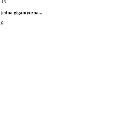
4:13
 jedna gigantyczna...
16