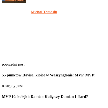
Michał Tomasik
poprzedni post
55 punktów Davisa, kibice w Waszyngtonie: MVP, MVP!
następny post
MVP 10. kolejki: Damian Kulig czy Damian Lillard?