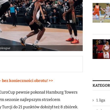
roleague
– bez konieczności obrotu! >>
KATEGOR
h EuroCup pewnie pokonał Hamburg Towers
tym sezonie najlepszym strzelcem
1. liga
cy Turcji do 21 punktów dołożył też 8 zbiórek.