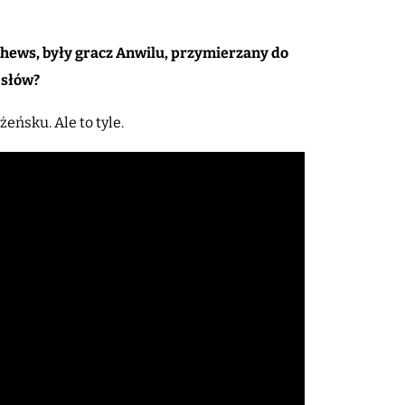
athews, były gracz Anwilu, przymierzany do
 słów?
żeńsku. Ale to tyle.