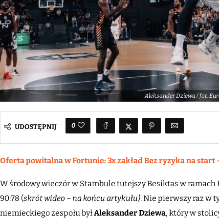
Aleksander Dziewa / fot. Eu
0
UDOSTĘPNIJ
Oferta powitalna w Fortunie: 3x zakład Bez ryzyka na start 
W środowy wieczór w Stambule tutejszy Besiktas w ramac
90:78 (
skrót wideo – na końcu artykułu)
. Nie pierwszy raz w 
niemieckiego zespołu był
Aleksander Dziewa
, który w stoli