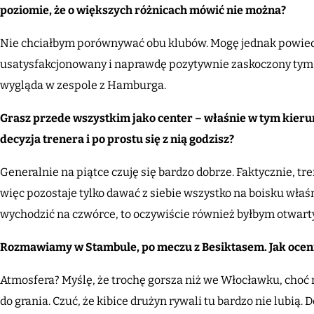
poziomie, że o większych różnicach mówić nie można?
Nie chciałbym porównywać obu klubów. Mogę jednak powiedz
usatysfakcjonowany i naprawdę pozytywnie zaskoczony tym
wygląda w zespole z Hamburga.
Grasz przede wszystkim jako center – właśnie w tym kierun
decyzja trenera i po prostu się z nią godzisz?
Generalnie na piątce czuję się bardzo dobrze. Faktycznie, tr
więc pozostaje tylko dawać z siebie wszystko na boisku właśn
wychodzić na czwórce, to oczywiście również byłbym otwarty
Rozmawiamy w Stambule, po meczu z Besiktasem. Jak ocen
Atmosfera? Myślę, że trochę gorsza niż we Włocławku, choć
do grania. Czuć, że kibice drużyn rywali tu bardzo nie lubią.