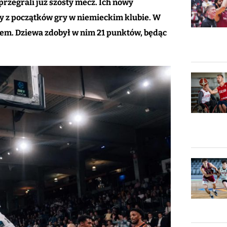
zegrali już szósty mecz. Ich nowy
 z początków gry w niemieckim klubie. W
em. Dziewa zdobył w nim 21 punktów, będąc