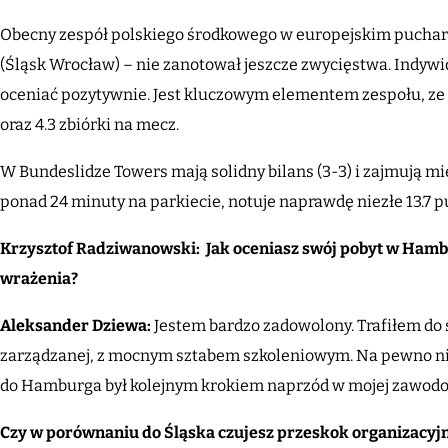
Obecny zespół polskiego środkowego w europejskim puchar
(Śląsk Wrocław) – nie zanotował jeszcze zwycięstwa. Indyw
oceniać pozytywnie. Jest kluczowym elementem zespołu, ze
oraz 4.3 zbiórki na mecz.
W Bundeslidze Towers mają solidny bilans (3-3) i zajmują mie
ponad 24 minuty na parkiecie, notuje naprawdę niezłe 13.7 pu
Krzysztof Radziwanowski: Jak oceniasz swój pobyt w Hambu
wrażenia?
Aleksander Dziewa:
Jestem bardzo zadowolony. Trafiłem do 
zarządzanej, z mocnym sztabem szkoleniowym. Na pewno nie
do Hamburga był kolejnym krokiem naprzód w mojej zawodow
Czy w porównaniu do Śląska czujesz przeskok organizacyjny