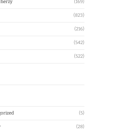
herzy
(169)
(823)
(216)
(542)
(522)
orized
(5)
y
(28)