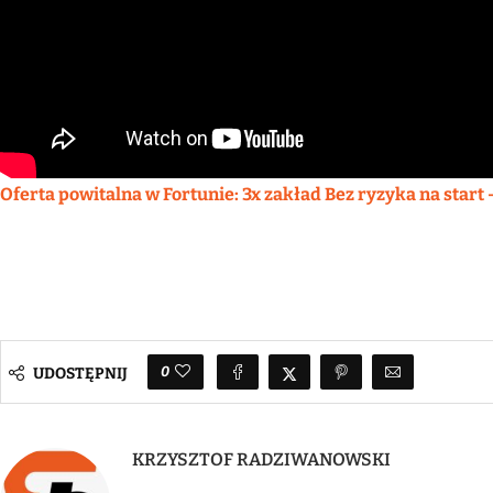
Oferta powitalna w Fortunie: 3x zakład Bez ryzyka na start 
0
UDOSTĘPNIJ
KRZYSZTOF RADZIWANOWSKI