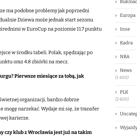
Bukmac
ze ma podobne problemy jak poprzedni
Europa
idualnie Dziewa może jednak start sezonu
 średnimi w EuroCup na poziomie 11.7 punktu
Inne
Kadra
jsce w środku tabeli. Polak, spędzając po
NBA
nktu oraz 4.8 zbiórki na mecz.
News
rgu? Pierwsze miesiące za tobą, jak
(1 400)
PLK
(2 600)
świetnej organizacji, bardzo dobrze
 mogę narzekać. Wydaje mi się, że transfer
Uncateg
ej karierze.
Wyjazd
 czy klub z Wrocławia jest już na takim