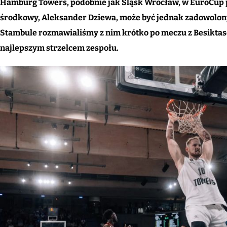
Hamburg Towers, podobnie jak Śląsk Wrocław, w EuroCup pr
środkowy, Aleksander Dziewa, może być jednak zadowolony
Stambule rozmawialiśmy z nim krótko po meczu z Besiktas
najlepszym strzelcem zespołu.