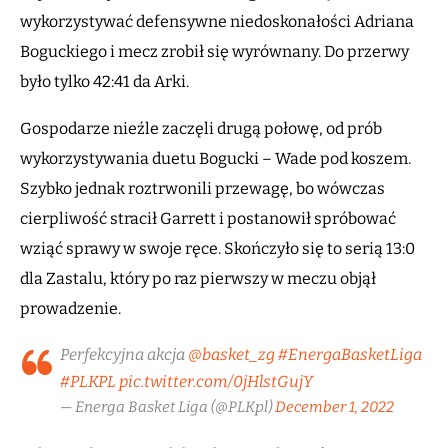
wykorzystywać defensywne niedoskonałości Adriana
Boguckiego i mecz zrobił się wyrównany. Do przerwy
było tylko 42:41 da Arki.
Gospodarze nieźle zaczęli drugą połowę, od prób
wykorzystywania duetu Bogucki – Wade pod koszem.
Szybko jednak roztrwonili przewagę, bo wówczas
cierpliwość stracił Garrett i postanowił spróbować
wziąć sprawy w swoje ręce. Skończyło się to serią 13:0
dla Zastalu, który po raz pierwszy w meczu objął
prowadzenie.
Perfekcyjna akcja
@basket_zg
#EnergaBasketLiga
#PLKPL
pic.twitter.com/0jHlstGujY
— Energa Basket Liga (@PLKpl)
December 1, 2022