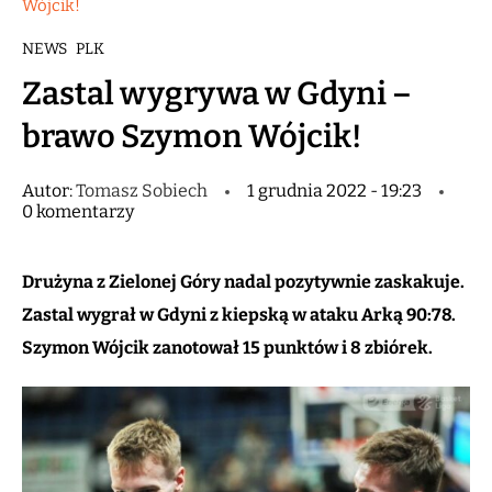
Wójcik!
NEWS
PLK
Zastal wygrywa w Gdyni –
brawo Szymon Wójcik!
Autor:
Tomasz Sobiech
1 grudnia 2022 - 19:23
0 komentarzy
Drużyna z Zielonej Góry nadal pozytywnie zaskakuje.
Zastal wygrał w Gdyni z kiepską w ataku Arką 90:78.
Szymon Wójcik zanotował 15 punktów i 8 zbiórek.