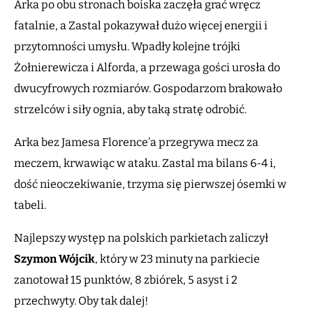
Arka po obu stronach boiska zaczęła grać wręcz
fatalnie, a Zastal pokazywał dużo więcej energii i
przytomności umysłu. Wpadły kolejne trójki
Żołnierewicza i Alforda, a przewaga gości urosła do
dwucyfrowych rozmiarów. Gospodarzom brakowało
strzelców i siły ognia, aby taką stratę odrobić.
Arka bez Jamesa Florence’a przegrywa mecz za
meczem, krwawiąc w ataku. Zastal ma bilans 6-4 i,
dość nieoczekiwanie, trzyma się pierwszej ósemki w
tabeli.
Najlepszy występ na polskich parkietach zaliczył
Szymon Wójcik
, który w 23 minuty na parkiecie
zanotował 15 punktów, 8 zbiórek, 5 asyst i 2
przechwyty. Oby tak dalej!