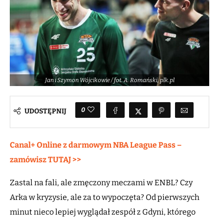
Jan i Szymon Wójcikowie / fot. A. Romański, plk.pl
0
UDOSTĘPNIJ
Canal+ Online z darmowym NBA League Pass –
zamówisz TUTAJ >>
Zastal na fali, ale zmęczony meczami w ENBL? Czy
Arka w kryzysie, ale za to wypoczęta? Od pierwszych
minut nieco lepiej wyglądał zespół z Gdyni, którego