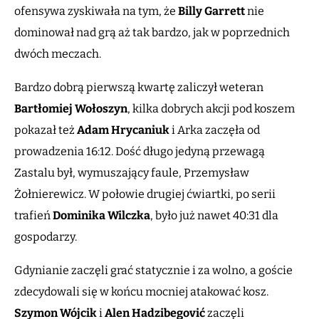
ofensywa zyskiwała na tym, że
Billy Garrett
nie
dominował nad grą aż tak bardzo, jak w poprzednich
dwóch meczach.
Bardzo dobrą pierwszą kwartę zaliczył weteran
Bartłomiej Wołoszyn
, kilka dobrych akcji pod koszem
pokazał też
Adam Hrycaniuk
i Arka zaczęła od
prowadzenia 16:12. Dość długo jedyną przewagą
Zastalu był, wymuszający faule, Przemysław
Żołnierewicz. W połowie drugiej ćwiartki, po serii
trafień
Dominika Wilczka
, było już nawet 40:31 dla
gospodarzy.
Gdynianie zaczęli grać statycznie i za wolno, a goście
zdecydowali się w końcu mocniej atakować kosz.
Szymon Wójcik
i
Alen Hadzibegović
zaczęli