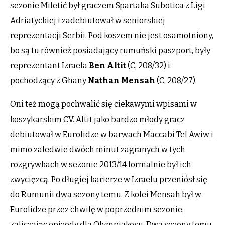
sezonie Miletić był graczem Spartaka Subotica z Ligi
Adriatyckiej i zadebiutował w seniorskiej
reprezentacji Serbii. Pod koszem nie jest osamotniony,
bo są tu również posiadający rumuński paszport, były
reprezentant Izraela
Ben
Altit
(C, 208/32) i
pochodzący z Ghany
Nathan
Mensah
(C, 208/27).
Oni też mogą pochwalić się ciekawymi wpisami w
koszykarskim CV. Altit jako bardzo młody gracz
debiutował w Eurolidze w barwach Maccabi Tel Awiw i
mimo zaledwie dwóch minut zagranych w tych
rozgrywkach w sezonie 2013/14 formalnie był ich
zwycięzcą. Po długiej karierze w Izraelu przeniósł się
do Rumunii dwa sezony temu. Z kolei Mensah był w
Eurolidze przez chwilę w poprzednim sezonie,
zaliczając epizody dla Olympiakosu. Dwa sezony temu