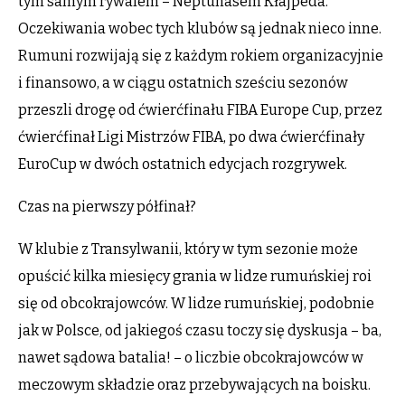
tym samym rywalem – Neptunasem Kłajpeda.
Oczekiwania wobec tych klubów są jednak nieco inne.
Rumuni rozwijają się z każdym rokiem organizacyjnie
i finansowo, a w ciągu ostatnich sześciu sezonów
przeszli drogę od ćwierćfinału FIBA Europe Cup, przez
ćwierćfinał Ligi Mistrzów FIBA, po dwa ćwierćfinały
EuroCup w dwóch ostatnich edycjach rozgrywek.
Czas na pierwszy półfinał?
W klubie z Transylwanii, który w tym sezonie może
opuścić kilka miesięcy grania w lidze rumuńskiej roi
się od obcokrajowców. W lidze rumuńskiej, podobnie
jak w Polsce, od jakiegoś czasu toczy się dyskusja – ba,
nawet sądowa batalia! – o liczbie obcokrajowców w
meczowym składzie oraz przebywających na boisku.