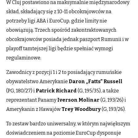
W Cluj postawiono na maksymalnie międzynarodowy
skład, składający się z 10-11 obcokrajowców na
potrzeby ligi ABA i EuroCup, gdzie limity nie
obowiązują. Trzech spośród zakontraktowanych
obcokrajowców posiada jednak paszport Rumunii i w
playoff tamtejszej ligi będzie spełniać wymogi
regulaminowe.
Zawodnicy z pozycji 1 i 2 to posiadający rumuńskie
obywatelstwo Amerykanie
Daron „Fatts” Russell
(PG, 180/27) i
Patrick
Richard
(G, 195/35), a także
reprezentant Panamy
Iverson
Molinar
(G, 193/26) i
Amerykanin z Hawajów
Trey
Woodbury
(G, 193/26).
To zestaw bardzo uniwersalny, w którym największym
doświadczeniem na poziomie EuroCup dysponuje