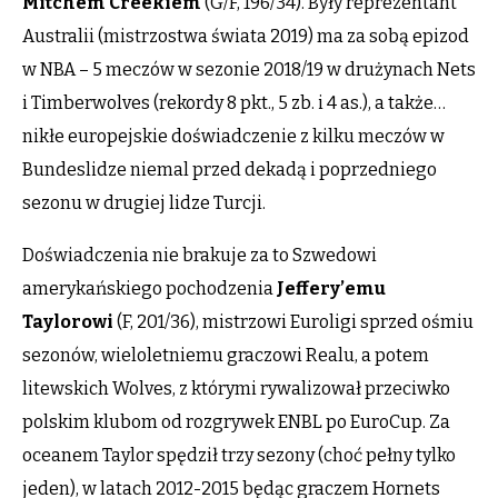
Mitchem
Creekiem
(G/F, 196/34). Były reprezentant
Australii (mistrzostwa świata 2019) ma za sobą epizod
w NBA – 5 meczów w sezonie 2018/19 w drużynach Nets
i Timberwolves (rekordy 8 pkt., 5 zb. i 4 as.), a także…
nikłe europejskie doświadczenie z kilku meczów w
Bundeslidze niemal przed dekadą i poprzedniego
sezonu w drugiej lidze Turcji.
Doświadczenia nie brakuje za to Szwedowi
amerykańskiego pochodzenia
Jeffery’emu
Taylorowi
(F, 201/36), mistrzowi Euroligi sprzed ośmiu
sezonów, wieloletniemu graczowi Realu, a potem
litewskich Wolves, z którymi rywalizował przeciwko
polskim klubom od rozgrywek ENBL po EuroCup. Za
oceanem Taylor spędził trzy sezony (choć pełny tylko
jeden), w latach 2012-2015 będąc graczem Hornets