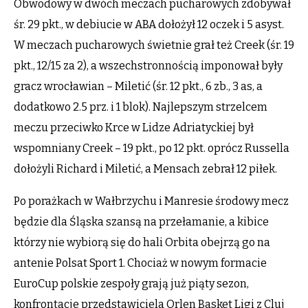
Obwodowy w dwóch meczach pucharowych zdobywał
śr. 29 pkt., w debiucie w ABA dołożył 12 oczek i 5 asyst.
W meczach pucharowych świetnie grał też Creek (śr. 19
pkt., 12/15 za 2), a wszechstronnością imponował były
gracz wrocławian – Miletić (śr. 12 pkt., 6 zb., 3 as, a
dodatkowo 2.5 prz. i 1 blok). Najlepszym strzelcem
meczu przeciwko Krce w Lidze Adriatyckiej był
wspomniany Creek – 19 pkt., po 12 pkt. oprócz Russella
dołożyli Richard i Miletić, a Mensach zebrał 12 piłek.
Po porażkach w Wałbrzychu i Manresie środowy mecz
będzie dla Śląska szansą na przełamanie, a kibice
którzy nie wybiorą się do hali Orbita obejrzą go na
antenie Polsat Sport 1. Chociaż w nowym formacie
EuroCup polskie zespoły grają już piąty sezon,
konfrontacje przedstawiciela Orlen Basket Ligi z Cluj