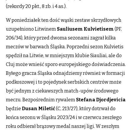
(rekordy 20 pkt., 8 zb. i 4 as.).
W poniedziałek ten dość wąski zestaw skrzydłowych
uzupełniono Litwinem
Sauliusem
Kulvietisem
(PF,
206/34), który przed dwoma sezonami zagrał kilka
meczów w barwach Śląska. Poprzedni sezon Kulvietis
spędził na Litwie, w mniejszym klubie Siauliai, ale do
Cluj może wnieść sporo europejskiego doświadczenia.
Byłego gracza Śląska odnajdziemy również w formacji
podkoszowej i to pojedynek serbskich centrów może
być jednym z ciekawszych match-upów środowego
meczu. Bezpośrednim rywalem
Stefana
Djordjevicia
będzie
Dusan
Miletić
(C, 213/27), który dotrwał do
końca sezonu w Śląsku 2023/24 i w czerwcu zeszłego
roku odbierał brązowy medal naszej ligi. W zeszłym