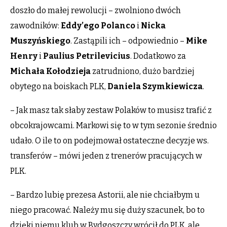
doszło do małej rewolucji – zwolniono dwóch
zawodników:
Eddy’ego Polanco
i
Nicka
Muszyńskiego
. Zastąpili ich – odpowiednio –
Mike
Henry
i
Paulius Petrilevicius
. Dodatkowo za
Michała
Kołodzieja
zatrudniono, dużo bardziej
obytego na boiskach PLK,
Daniela Szymkiewicza
.
– Jak masz tak słaby zestaw Polaków to musisz trafić z
obcokrajowcami. Markowi się to w tym sezonie średnio
udało. O ile to on podejmował ostateczne decyzje ws.
transferów – mówi jeden z trenerów pracujących w
PLK.
– Bardzo lubię prezesa Astorii, ale nie chciałbym u
niego pracować. Należy mu się duży szacunek, bo to
dzięki niemu klub w Bydgoszczy wrócił do PLK, ale