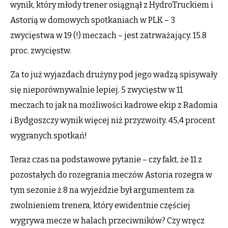
wynik, który młody trener osiągnął z HydroTruckiem i
Astorią w domowych spotkaniach w PLK – 3
zwycięstwa w 19 (!) meczach – jest zatrważający. 15.8
proc. zwycięstw.
Za to już wyjazdach drużyny pod jego wadzą spisywały
się nieporównywalnie lepiej. 5 zwycięstw w 11
meczach to jak na możliwości kadrowe ekip z Radomia
i Bydgoszczy wynik więcej niż przyzwoity. 45,4 procent
wygranych spotkań!
Teraz czas na podstawowe pytanie – czy fakt, że 11 z
pozostałych do rozegrania meczów Astoria rozegra w
tym sezonie ż 8 na wyjeździe był argumentem za
zwolnieniem trenera, który ewidentnie częściej
wygrywa mecze w halach przeciwników? Czy wręcz