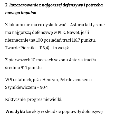
2.
Rozczarowanie z najgorszej defensywy i potrzeba
nowego impuls
u
Z faktami nie ma co dyskutować – Astoria faktycznie
ma najgorszą defensywę w PLK. Nawet, jeśli
nieznacznie (na 100 posiadań traci 116,7 punktu,
Twarde Pierniki – 116,4) – to wciąż.
Z pierwszych 10 meczach sezonu Astoria traciła
średnio 91,1 punktu.
W 9 ostatnich, już z Henrym, Petrileviciusem i
Szymkiewiczem – 90,4
Faktycznie, progres niewielki.
Werdykt:
korekty w składzie poprawiły defensywę