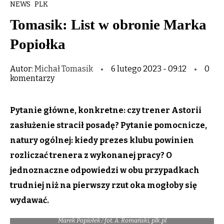
NEWS
PLK
Tomasik: List w obronie Marka
Popiołka
Autor:
Michał Tomasik
6 lutego 2023 - 09:12
0
komentarzy
Pytanie główne, konkretne: czy trener Astorii
zasłużenie stracił posadę? Pytanie pomocnicze,
natury ogólnej: kiedy prezes klubu powinien
rozliczać trenera z wykonanej pracy? O
jednoznaczne odpowiedzi w obu przypadkach
trudniej niż na pierwszy rzut oka mogłoby się
wydawać.
Marek Popiołek / fot. A. Romański, plk.pl