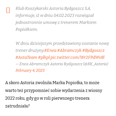
Klub Koszykarski Astoria Bydgoszcz S.A.
informuje, iż w dniu 04.02.2023 rozwiązał
jednostronnie umowę z trenerem Markiem
Popiołkiem.
W dniu dzisiejszym przedstawiony zostanie nowy
trener drużyny.
#Enea
#Abramczyk
#Bydgoszcz
#AstaTeam
#plkpl
pic.twitter.com/Wr2FPdWv8l
— Enea Abramczyk Astoria Bydgoszcz (@KK_Astoria)
February 4, 2023
A skoro Astoria zwolniła Marka Popiołka, to może
warto też przypomnieć sobie wydarzenia z wiosny
2022 roku, gdy go w roli pierwszego trenera
zatrudniała?