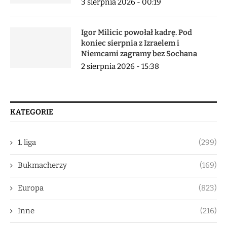
3 sierpnia 2026 - 00:19
Igor Milicic powołał kadrę. Pod
koniec sierpnia z Izraelem i
Niemcami zagramy bez Sochana
2 sierpnia 2026 - 15:38
KATEGORIE
1. liga
(299)
Bukmacherzy
(169)
Europa
(823)
Inne
(216)