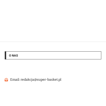
O NAS
Email: redakcja@super-basket.pl
@2022 – Strona wykonana przez
HashMagnet