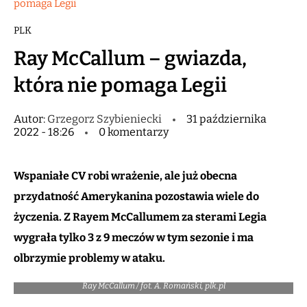
pomaga Legii
PLK
Ray McCallum – gwiazda,
która nie pomaga Legii
Autor:
Grzegorz Szybieniecki
31 października
2022 - 18:26
0 komentarzy
Wspaniałe CV robi wrażenie, ale już obecna
przydatność Amerykanina pozostawia wiele do
życzenia. Z Rayem McCallumem za sterami Legia
wygrała tylko 3 z 9 meczów w tym sezonie i ma
olbrzymie problemy w ataku.
Ray McCallum / fot. A. Romański, plk.pl