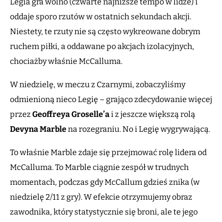
Legia gra wolno (czwarte najniższe tempo w lidze) i
oddaje sporo rzutów w ostatnich sekundach akcji.
Niestety, te rzuty nie są często wykreowane dobrym
ruchem piłki, a oddawane po akcjach izolacyjnych,
chociażby właśnie McCalluma.
W niedzielę, w meczu z Czarnymi, zobaczyliśmy
odmienioną nieco Legię – grająco zdecydowanie więcej
przez
Geoffreya Groselle’a
i z jeszcze większą rolą
Devyna Marble
na rozegraniu. No i Legię wygrywającą.
To właśnie Marble zdaje się przejmować rolę lidera od
McCalluma. To Marble ciągnie zespół w trudnych
momentach, podczas gdy McCallum gdzieś znika (w
niedzielę 2/11 z gry). W efekcie otrzymujemy obraz
zawodnika, który statystycznie się broni, ale te jego