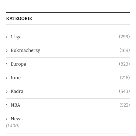
KATEGORIE
1. liga
(299)
Bukmacherzy
(169)
Europa
(823)
Inne
(216)
Kadra
(543)
NBA
(522)
News
(1 400)