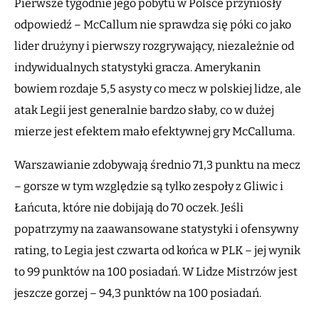
Pierwsze tygodnie jego pobytu w Polsce przyniosły
odpowiedź – McCallum nie sprawdza się póki co jako
lider drużyny i pierwszy rozgrywający, niezależnie od
indywidualnych statystyki gracza. Amerykanin
bowiem rozdaje 5,5 asysty co mecz w polskiej lidze, ale
atak Legii jest generalnie bardzo słaby, co w dużej
mierze jest efektem mało efektywnej gry McCalluma.
Warszawianie zdobywają średnio 71,3 punktu na mecz
– gorsze w tym względzie są tylko zespoły z Gliwic i
Łańcuta, które nie dobijają do 70 oczek. Jeśli
popatrzymy na zaawansowane statystyki i ofensywny
rating, to Legia jest czwarta od końca w PLK – jej wynik
to 99 punktów na 100 posiadań. W Lidze Mistrzów jest
jeszcze gorzej – 94,3 punktów na 100 posiadań.