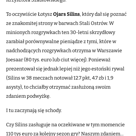
To oczywiście Łotysz
Ojars Silins
, który dał się poznać
ze znakomitej strony w barwach Stali Ostrów. W
minionych rozgrywkach ten 30-letni skrzydłowy
zarabiał porównywalne pieniądze z tymi, które w
nadchodzących rozgrywkach otrzyma w Warszawie
Joesaar (80 tys. euro lub ciut więcej). Ponieważ
prezentował się jednak lepiej niż jego estoński rywal
(Silins w 38 meczach notował 12.7 pkt, 4.7 zb i 1,9
asysty), to chciałby otrzymać zasłużoną swoim
zdaniem podwyżkę.
I tu zaczynają się schody.
Czy Silins zasługuje na oczekiwane w tym momencie
110 tys euro za kolejny sezon gry? Naszym zdaniem…