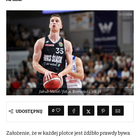
Jakub Nizioł / fot. A. Romański, plk.pl
0
UDOSTĘPNIJ
Założenie, że w każdej plotce jest źdźbło prawdy bywa