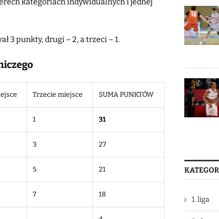
terech kategoriach indywidualnych i jednej
3 punkty, drugi – 2, a trzeci – 1.
niczego
ejsce
Trzecie miejsce
SUMA PUNKTÓW
1
31
3
27
5
21
KATEGOR
7
18
1. liga