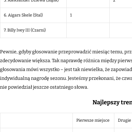
5. Aleksander Dziewa
(Śląsk)
2
6. Aigars Skele (Stal)
1
7. Billy Ivey III
(Czarni)
Pewnie, gdyby głosowanie przeprowadzić miesiąc temu, p
zdecydowanie większa. Tak naprawdę różnica między pier
głosowania mówi wszystko – jest tak niewielka, że zapowiad
indywidualną nagrodę sezonu. Jesteśmy przekonani, że czw
nie powiedział jeszcze ostatniego słowa.
Najlepszy tre
Pierwsze miejsce
Drugie