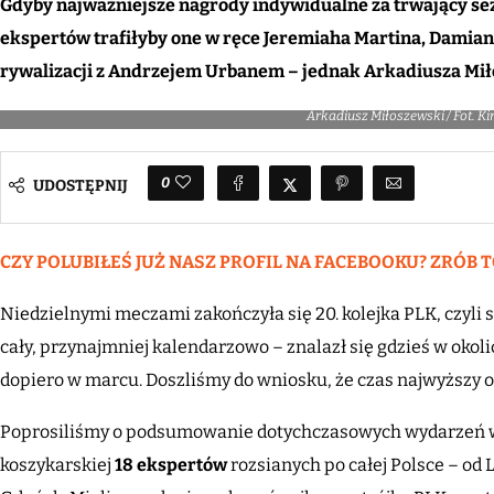
Gdyby najważniejsze nagrody indywidualne za trwający sez
ekspertów trafiłyby one w ręce Jeremiaha Martina, Damian
rywalizacji z Andrzejem Urbanem – jednak Arkadiusza Mi
Arkadiusz Miłoszewski / Fot. Ki
0
UDOSTĘPNIJ
CZY POLUBIŁEŚ JUŻ NASZ PROFIL NA FACEBOOKU? ZRÓB T
Niedzielnymi meczami zakończyła się 20. kolejka PLK, czyli s
cały, przynajmniej kalendarzowo – znalazł się gdzieś w okol
dopiero w marcu. Doszliśmy do wniosku, że czas najwyższy od
Poprosiliśmy o podsumowanie dotychczasowych wydarzeń w n
koszykarskiej
18 ekspertów
rozsianych po całej Polsce – od 