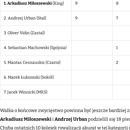
1. Arkadiusz Miłoszewski
(King)
9
8
2. Andrzej Urban (Stal)
9
7
3. Oliver Vidin
(Zastal)
4. Sebastian Machowski (Spójnia)
1
5. Mantas Cesnauskis
(Czarni)
2
6. Marek Łukomski (Sokół)
7. Jacek Winnicki
(MKS)
Walka o końcowe zwycięstwo powinna być jeszcze bardziej zac
Arkadiusz
Miłoszewski
i
Andrzej Urban
podzielili się 18 p
Chyba ostatnich 10 kolejek rywalizacji akurat w tej kategori