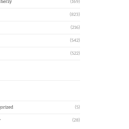
herzy
(169)
(823)
(216)
(542)
(522)
orized
(5)
y
(28)