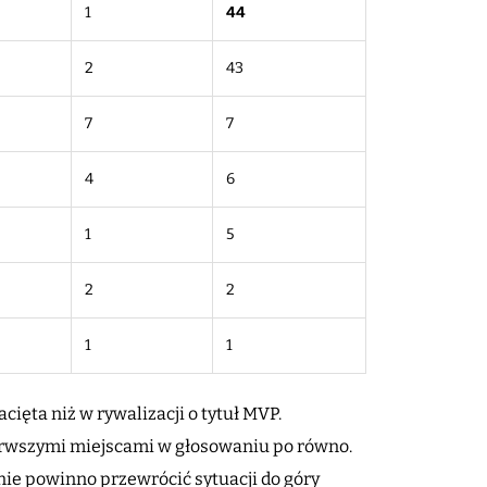
1
44
2
43
7
7
4
6
1
5
2
2
1
1
ięta niż w rywalizacji o tytuł MVP.
ierwszymi miejscami w głosowaniu po równo.
i nie powinno przewrócić sytuacji do góry