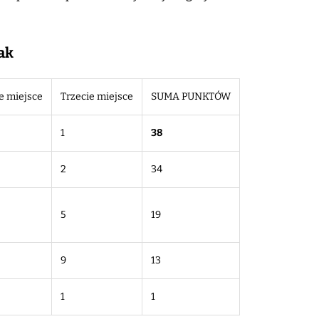
ak
e miejsce
Trzecie miejsce
SUMA PUNKTÓW
1
38
2
34
5
19
9
13
1
1