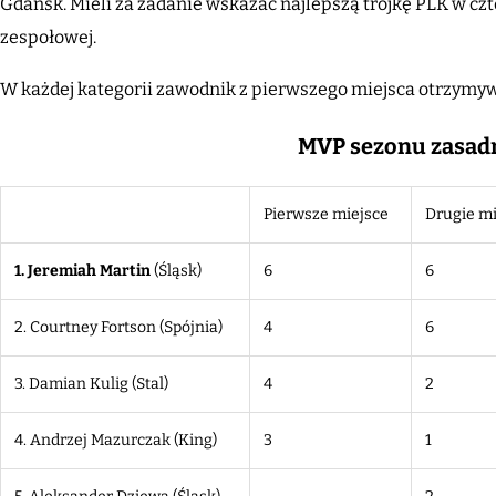
Gdańsk. Mieli za zadanie wskazać najlepszą trójkę PLK w cz
zespołowej.
W każdej kategorii zawodnik z pierwszego miejsca otrzymywał 
MVP sezonu zasad
Pierwsze miejsce
Drugie mi
1. Jeremiah Martin
(Śląsk)
6
6
2. Courtney Fortson (Spójnia)
4
6
3. Damian Kulig
(Stal)
4
2
4. Andrzej Mazurczak
(King)
3
1