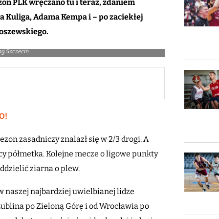
on PLK wręczano tu i teraz, zdaniem
a Kuliga, Adama Kempa i – po zaciekłej
łoszewskiego.
ng Szczecin
O!
ezon zasadniczy znalazł się w 2/3 drogi. A
icy półmetka. Kolejne mecze o ligowe punkty
dzielić ziarna o plew.
aszej najbardziej uwielbianej lidze
Lublina po Zieloną Górę i od Wrocławia po