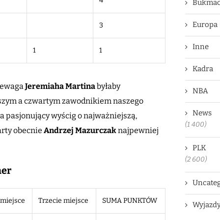
4
Bukmac
Europa
3
Inne
1
1
Kadra
rzewaga
Jeremiaha Martina
byłaby
NBA
wszym a czwartym zawodnikiem naszego
News
a pasjonujący wyścig o najważniejszą,
(1 400)
arty obecnie
Andrzej
Mazurczak
najpewniej
PLK
(2 600)
ner
Uncateg
 miejsce
Trzecie miejsce
SUMA PUNKTÓW
Wyjazd