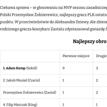
Ciekawa sprawa – w głosowaniu na MVP sezonu zasadniczego,
Polski Przemysław Żołnierewicz, najlepszy gracz PLK ostatn
punktu. W przeciwieństwie do Aleksandra Dziewy. Ale zbieraj
rodzimego gracza koszykarz Zastalu zdystansował gwiazdę Ś
Najlepszy obr
Pierwsze miejsce
Drugie
1. Adam Kemp
(Sokół)
9
3
2. Jakub Musiał (Czarni)
1
2
Przemysław Żołnierewicz
(Zastal)
1
2
4. Filip Matczak (King)
1
1