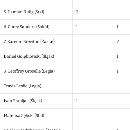
5. Damian Kulig
(Stal)
2
6. Corey Sanders (Sokół)
1
1
7. Kareem Brewton (Zastal)
2
Daniel Gołębiowski (Śląsk)
1
9. Geoffrey Groselle (Legia)
1
Travis Leslie (Legia)
1
Ivan Ramljak (Śląsk)
1
Mateusz Zębski (Stal)