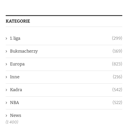
KATEGORIE
1. liga
(299)
Bukmacherzy
(169)
Europa
(823)
Inne
(216)
Kadra
(542)
NBA
(522)
News
(1 400)