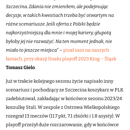
Szczecina. Zdania nie zmieniłem, ale podejmując
decyzje, w takich kwestiach trzeba być otwartym na
różne scenariusze. Jeśli oferta z Polski będzie
najkorzystniejszą dla mnie i mojej kariery, głupotą
byłoby jej nie rozważyć. Na ten moment jednak, nie
miało to jeszcze miejsca
” –
pisał sam na naszych
łamach, przy okazji finału playoff 2023 King – Śląsk
Tomasz Gielo
.
Już w trakcie kolejnego sezonu życie napisało inny
scenariusz i pochodzący ze Szczecina koszykarz w PLK
zadebiutował, zakładając w końcówce sezonu 2023/24
koszulkę Stali. W zespole z Ostrowa Wielkopolskiego
rozegrał 13 meczów (11.7 pkt, 7.1 zbiórki i 1.8 asysty). W
playoff przeżył duże rozczarowanie, gdy w końcówce