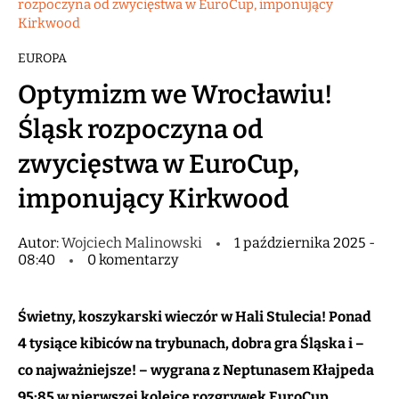
rozpoczyna od zwycięstwa w EuroCup, imponujący
Kirkwood
EUROPA
Optymizm we Wrocławiu!
Śląsk rozpoczyna od
zwycięstwa w EuroCup,
imponujący Kirkwood
Autor:
Wojciech Malinowski
1 października 2025 -
08:40
0 komentarzy
Świetny, koszykarski wieczór w Hali Stulecia! Ponad
4 tysiące kibiców na trybunach, dobra gra Śląska i –
co najważniejsze! – wygrana z Neptunasem Kłajpeda
95:85 w pierwszej kolejce rozgrywek EuroCup.