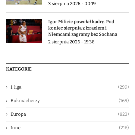
3 sierpnia 2026 - 00:19
Igor Milicic powołał kadrę. Pod
koniec sierpnia z Izraelem i
Niemcami zagramy bez Sochana
2 sierpnia 2026 - 15:38
KATEGORIE
1. liga
(299)
Bukmacherzy
(169)
Europa
(823)
Inne
(216)