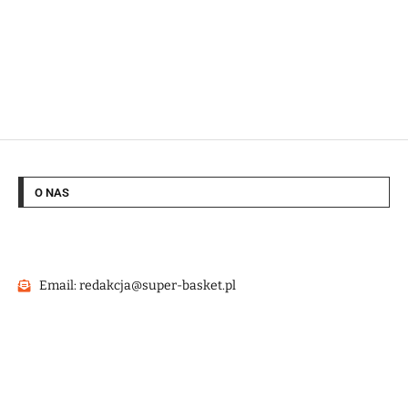
O NAS
Email: redakcja@super-basket.pl
@2022 – Strona wykonana przez
HashMagnet