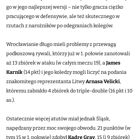
go w jego najlepszej wersji – nie tylko gracza ciężko
pracującego w defensywie, ale też skutecznego w
rzutach z narożników po odegraniach kolegów.
Wrocławianie długo mieli problemy z przewagą
podkoszową rywali, którzy już w 1. połowie zanotowali
aż 13 zbiórek w ataku (w całym meczu 19), a
James
Karnik
(14 pkt) i jego koledzy mogli liczyć na podania
znakomitego reprezentanta Litwy
Arnasa Velicki
,
któremu zabrakło 4 zbiórek do triple-double (16 pkt i 10
as.).
Ostatecznie więcej atutów miał jednak Śląsk,
napędzany przez moc swojego obwodu. 21 punktów (w
tym 15 w 1. połowie) zdobył
Kadre Gray
, 15 (i 9 zbiórek)