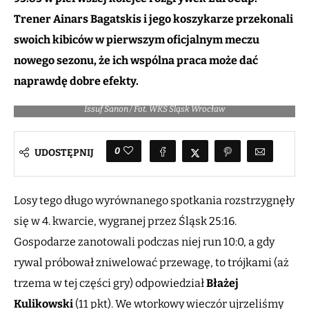
Trener Ainars Bagatskis i jego koszykarze przekonali
swoich kibiców w pierwszym oficjalnym meczu
nowego sezonu, że ich wspólna praca może dać
naprawdę dobre efekty.
Issuf Sanon / Fot. WKS Śląsk Wrocław
0
UDOSTĘPNIJ
Losy tego długo wyrównanego spotkania rozstrzygnęły
się w 4. kwarcie, wygranej przez Śląsk 25:16.
Gospodarze zanotowali podczas niej run 10:0, a gdy
rywal próbował zniwelować przewagę, to trójkami (aż
trzema w tej części gry) odpowiedział
Błażej
Kulikowski
(11 pkt). We wtorkowy wieczór ujrzeliśmy