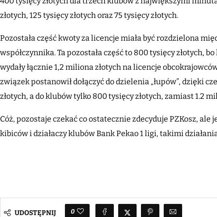
400 tysięcy złotych dla trzech klubów z największymi minu
złotych, 125 tysięcy złotych oraz 75 tysięcy złotych.
Pozostała część kwoty za licencje miała być rozdzielona mi
współczynnika. Ta pozostała część to 800 tysięcy złotych, bo
wydały łącznie 1,2 miliona złotych na licencje obcokrajowców
związek postanowił dołączyć do dzielenia „łupów”, dzięki cze
złotych, a do klubów tylko 800 tysięcy złotych, zamiast 1.2 mi
Cóż, pozostaje czekać co ostatecznie zdecyduje PZKosz, ale
kibiców i działaczy klubów Bank Pekao 1 ligi, takimi działan
0
UDOSTĘPNIJ