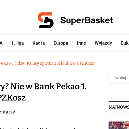
A
1. liga
Kadra
Europa
Inne
Wyjazdy
Buk
Pekao 1. lidze! Kulisy spotkania klubów z PZKosz
ry? Nie w Bank Pekao 1.
 PZKosz
NAJNOWS
ntarzy