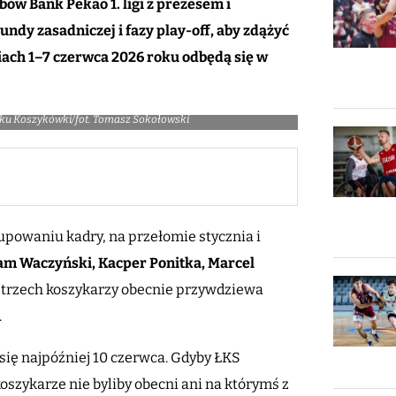
bów Bank Pekao 1. ligi z prezesem i
dy zasadniczej i fazy play-off, aby zdążyć
ach 1–7 czerwca 2026 roku odbędą się w
iązku Koszykówki/fot. Tomasz Sokołowski
powaniu kadry, na przełomie stycznia i
am Waczyński,
Kacper Ponitka,
Marcel
 trzech koszykarzy obecnie przywdziewa
.
 się najpóźniej 10 czerwca. Gdyby ŁKS
oszykarze nie byliby obecni ani na którymś z