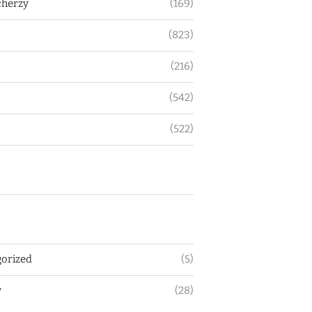
herzy
(169)
(823)
(216)
(542)
(522)
orized
(5)
y
(28)