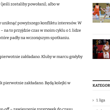
jeśli zostaliby powołani), albo w
by uniknąć powyższego konfliktu interesów. W
 na to przyjdzie czas w moim cyklu o 1. lidze
 które padły na wczorajszym spotkaniu.
k pierwotnie zakładano. Kluby w marcu grałyby
jak pierwotnie zakładano. Będą kolejki w
KATEGOR
1. liga
y-off – zawieszenie rozgrywek do czasu