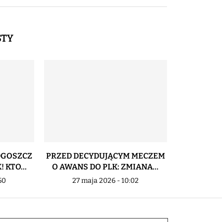
STY
DGOSZCZ
PRZED DECYDUJĄCYM MECZEM
NIESPOT
 KTO...
O AWANS DO PLK: ZMIANA...
PODCZAS
AS
50
27 maja 2026 - 10:02
24 m