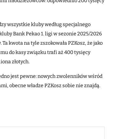
tami młodzieżowców: odpowiednio 200 tysięcy
ędzy wszystkie kluby według specjalnego
 kluby Bank Pekao 1. ligi w sezonie 2025/2026
. Ta kwota na tyle zszokowała PZKosz, że jako
mu do kasy związku trafi aż 400 tysięcy
liona złotych.
 jedno jest pewne: nowych zwolenników wśród
iami, obecne władze PZKosz sobie nie znajdą.