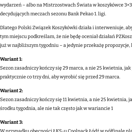
wydarzeń – albo na Mistrzostwach Świata w koszykówce 3×3 (
decydujących meczach sezonu Bank Pekao 1. ligi.
Dlatego Polski Związek Koszykówki działa i interweniuje, a
tym miejscu podkreślam, że nie będę oceniał działań PZKosz –
już w najbliższym tygodniu – a jedynie przekażę propozycje,
Wariant 1:
Sezon zasadniczy kończy się 29 marca, a nie 25 kwietnia, ja
praktycznie co trzy dni, aby wyrobić się przed 29 marca.
Wariant 2:
Sezon zasadniczy kończy się 11 kwietnia, a nie 25 kwietnia, 
środku tygodnia, ale nie tak często jak w wariancie 1
Wariant 3:
W przypadku obecności ŁKS-u Coolpack Łódź w półfinale pla