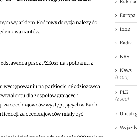
Bukmac
Europa
dnym wyjątkiem. Końcowy decyzja należy do
Inne
jeden z wariantów.
Kadra
NBA
rzedstawiona przez PZKosz na spotkaniu z
News
(1 400)
m występowaniu na parkiecie młodzieżowca
PLK
ekwiwalentu dla zespołów grających
(2 600)
ji za obcokrajowców występujących w Bank
h licencji za obcokrajowców miały być
Uncateg
Wyjazd