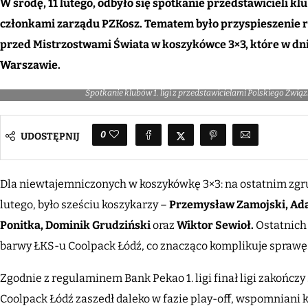
W środę, 11 lutego, odbyło się spotkanie przedstawicieli klu
członkami zarządu PZKosz. Tematem było przyspieszenie run
przed Mistrzostwami Świata w koszykówce 3×3, które w dni
Warszawie.
Spotkanie klubów 1. ligi z przedstawicielami Polskiego Zw
0
UDOSTĘPNIJ
Dla niewtajemniczonych w koszykówkę 3×3: na ostatnim zgru
lutego, było sześciu koszykarzy –
Przemysław Zamojski,
Ad
Ponitka,
Dominik Grudziński
oraz
Wiktor Sewioł.
Ostatnich
barwy ŁKS-u Coolpack Łódź, co znacząco komplikuje sprawę
Zgodnie z regulaminem Bank Pekao 1. ligi finał ligi zakończy
Coolpack Łódź zaszedł daleko w fazie play-off, wspomniani k