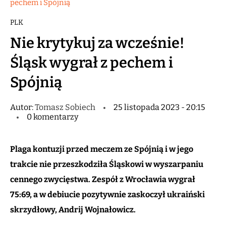
pechem i Spójnią
PLK
Nie krytykuj za wcześnie!
Śląsk wygrał z pechem i
Spójnią
Autor:
Tomasz Sobiech
25 listopada 2023 - 20:15
0 komentarzy
Plaga kontuzji przed meczem ze Spójnią i w jego
trakcie nie przeszkodziła Śląskowi w wyszarpaniu
cennego zwycięstwa. Zespół z Wrocławia wygrał
75:69, a w debiucie pozytywnie zaskoczył ukraiński
skrzydłowy, Andrij Wojnałowicz.