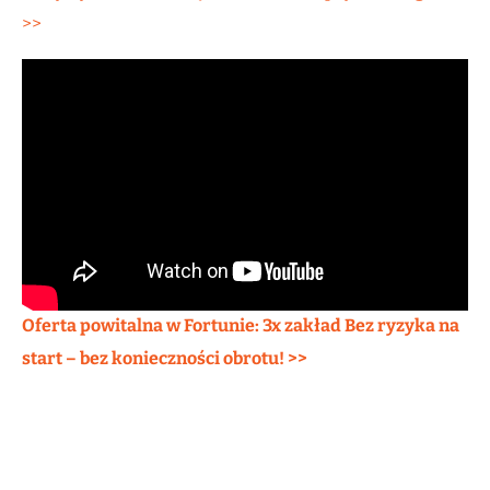
>>
Oferta powitalna w Fortunie: 3x zakład Bez ryzyka na
start – bez konieczności obrotu! >>