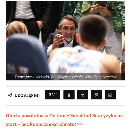
Trener Jacek Winnicki / fot. Wojciech Cebula, WKS Śląsk Wrocław
0
UDOSTĘPNIJ
Oferta powitalna w Fortunie: 3x zakład Bez ryzyka na
start – bez konieczności obrotu! >>