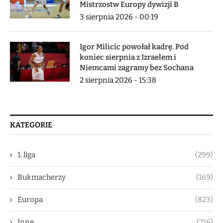
Mistrzostw Europy dywizji B
3 sierpnia 2026 - 00:19
Igor Milicic powołał kadrę. Pod
koniec sierpnia z Izraelem i
Niemcami zagramy bez Sochana
2 sierpnia 2026 - 15:38
KATEGORIE
1. liga
(299)
Bukmacherzy
(169)
Europa
(823)
Inne
(216)