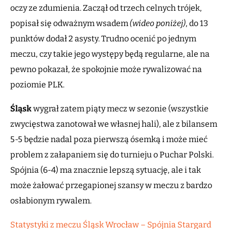
oczy ze zdumienia. Zaczął od trzech celnych trójek,
popisał się odważnym wsadem
(wideo poniżej)
, do 13
punktów dodał 2 asysty. Trudno ocenić po jednym
meczu, czy takie jego występy będą regularne, ale na
pewno pokazał, że spokojnie może rywalizować na
poziomie PLK.
Śląsk
wygrał zatem piąty mecz w sezonie (wszystkie
zwycięstwa zanotował we własnej hali), ale z bilansem
5-5 będzie nadal poza pierwszą ósemką i może mieć
problem z załapaniem się do turnieju o Puchar Polski.
Spójnia (6-4) ma znacznie lepszą sytuację, ale i tak
może żałować przegapionej szansy w meczu z bardzo
osłabionym rywalem.
Statystyki z meczu Śląsk Wrocław – Spójnia Stargard