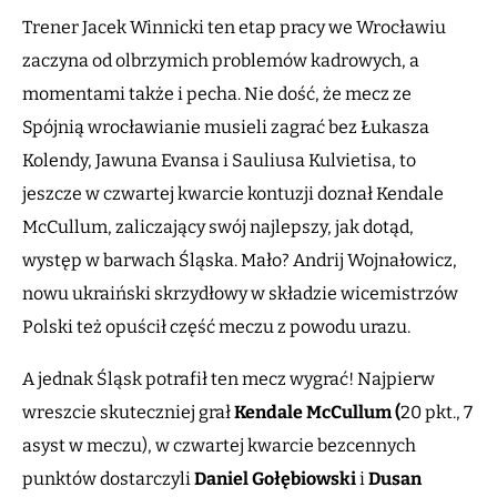
Trener Jacek Winnicki ten etap pracy we Wrocławiu
zaczyna od olbrzymich problemów kadrowych, a
momentami także i pecha. Nie dość, że mecz ze
Spójnią wrocławianie musieli zagrać bez Łukasza
Kolendy, Jawuna Evansa i Sauliusa Kulvietisa, to
jeszcze w czwartej kwarcie kontuzji doznał Kendale
McCullum, zaliczający swój najlepszy, jak dotąd,
występ w barwach Śląska. Mało? Andrij Wojnałowicz,
nowu ukraiński skrzydłowy w składzie wicemistrzów
Polski też opuścił część meczu z powodu urazu.
A jednak Śląsk potrafił ten mecz wygrać! Najpierw
wreszcie skuteczniej grał
Kendale McCullum (
20 pkt., 7
asyst w meczu), w czwartej kwarcie bezcennych
punktów dostarczyli
Daniel Gołębiowski
i
Dusan