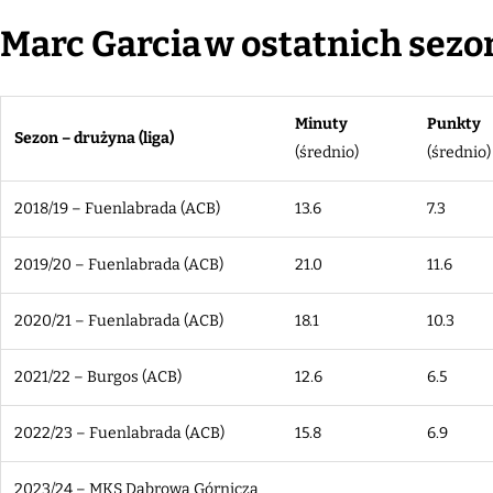
Marc Garcia
w ostatnich sez
Minuty
Punkty
Sezon – drużyna (liga)
(średnio)
(średnio)
2018/19 – Fuenlabrada (ACB)
13.6
7.3
2019/20 – Fuenlabrada (ACB)
21.0
11.6
2020/21 – Fuenlabrada (ACB)
18.1
10.3
2021/22 – Burgos (ACB)
12.6
6.5
2022/23 – Fuenlabrada (ACB)
15.8
6.9
2023/24 – MKS Dąbrowa Górnicza