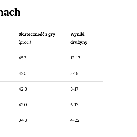
onach
Skuteczność z gry
Wyniki
(proc.)
drużyny
45.3
12-17
43.0
5-16
42.8
8-17
42.0
6-13
34.8
4-22