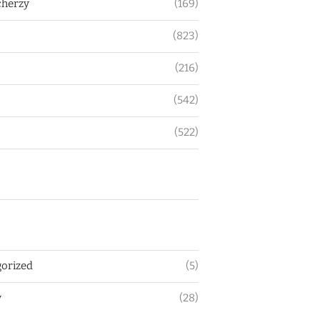
herzy
(169)
(823)
(216)
(542)
(522)
orized
(5)
y
(28)