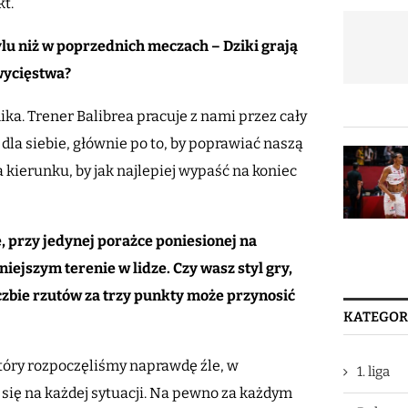
t.
lu niż w poprzednich meczach – Dziki grają
zwycięstwa?
ka. Trener Balibrea pracuje z nami przez cały
la siebie, głównie po to, by poprawiać naszą
kierunku, by jak najlepiej wypaść na koniec
 przy jedynej porażce poniesionej na
ejszym terenie w lidze. Czy wasz styl gry,
czbie rzutów za trzy punkty może przynosić
KATEGOR
óry rozpoczęliśmy naprawdę źle, w
1. liga
się na każdej sytuacji. Na pewno za każdym