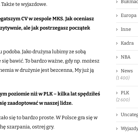
Bukmac
 Także te wyjazdowe.
Europa
gatszym CV w zespole MKS. Jak oceniasz
zytywnie, ale jak postrzegasz początek
Inne
Kadra
u podoba. Jako drużyna lubimy ze sobą
NBA
 się bawić. To bardzo ważne, gdy np. możesz
hemia w drużynie jest bezcenna, My już ją
News
(1 400)
PLK
ym poziomie niż w PLK – kilka lat spędziłeś
(2 600)
 się zaadoptować w naszej lidze.
Uncateg
ło się to bardzo proste. W Polsce gra się w
chę szarpania, ostrej gry.
Wyjazd