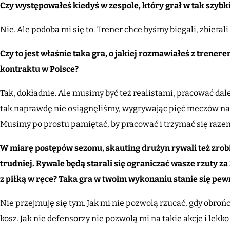
Czy występowałeś kiedyś w zespole, który grał w tak szyb
Nie. Ale podoba mi się to. Trener chce byśmy biegali, zbierali 
Czy to jest właśnie taka gra, o jakiej rozmawiałeś z tren
kontraktu w Polsce?
Tak, dokładnie. Ale musimy być też realistami, pracować dal
tak naprawdę nie osiągnęliśmy, wygrywając pięć meczów na p
Musimy po prostu pamiętać, by pracować i trzymać się raze
W miarę postępów sezonu, skauting drużyn rywali też zrobi 
trudniej. Rywale będą starali się ograniczać wasze rzuty za
z piłką w ręce? Taka gra w twoim wykonaniu stanie się pew
Nie przejmuję się tym. Jak mi nie pozwolą rzucać, gdy obrońc
kosz. Jak nie defensorzy nie pozwolą mi na takie akcje i lekko