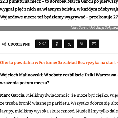
22.3 punktu na mecz – to dorobek Marca Garcii po pierwsz
wygrał pięć z nich na własnym boisku, w każdym zdobywają
Wyjazdowe mecze też będziemy wygrywać – przekonuje 27-
Marc Garcia / Fot. Alicja Gołęb
0
UDOSTĘPNIJ
Oferta powitalna w Fortunie: 3x zakład Bez ryzyka na start 
Wojciech Malinowski: W sobotę rozbiliście Dziki Warszawa
wrażenia po tym meczu?
Marc Garcia:
Mieliśmy świadomość, że może być ciężko, wię
że trzeba bronić własnego parkietu. Wszystko dobrze się ułoży
layupy, mieliśmy wysoką skuteczność. Musieliśmy tylko dalej