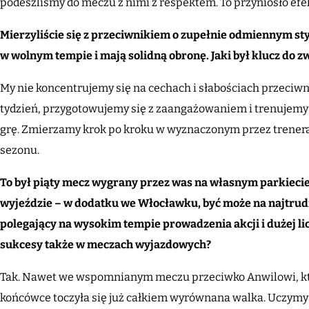
podeszliśmy do meczu z nimi z respektem. To przyniosło efek
Mierzyliście się z przeciwnikiem o zupełnie odmiennym sty
w wolnym tempie i mają solidną obronę. Jaki był klucz do 
My nie koncentrujemy się na cechach i słabościach przeciwni
tydzień, przygotowujemy się z zaangażowaniem i trenujemy d
grę. Zmierzamy krok po kroku w wyznaczonym przez trenera 
sezonu.
To był piąty mecz wygrany przez was na własnym parkiecie,
wyjeździe – w dodatku we Włocławku, być może na najtrudni
polegający na wysokim tempie prowadzenia akcji i dużej li
sukcesy także w meczach wyjazdowych?
Tak. Nawet we wspomnianym meczu przeciwko Anwilowi, kt
końcówce toczyła się już całkiem wyrównana walka. Uczymy 