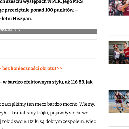
ych sześciu występach w PLK. Jego MKS
c przeciętnie ponad 100 punktów. –
letni Hiszpan.
iowska/MKS DG
– bez konieczności obrotu! >>
 – w bardzo efektownym stylu,
aż 116:83
. Jak
c zaczęliśmy ten mecz bardzo mocno. Wiemy,
ło – trafialiśmy trójki, pojawiły się łatwe
 robić swoje. Dziki są dobrym zespołem, więc