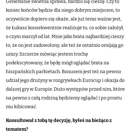
Generalnie świetna sprawa, bardzo się cieszę. Czy to
koniec końców będzie dla niego dobrym miejscem, to
oczywiście dopiero się okaże, ale już teraz ważne jest,
że Łukasz konsekwentnie realizuje to, co sobie założył,
o czym marzył od lat. Mnie jako brata najbardziej cieszy
to, że on jest zadowolony, ale też że ostatnio omijają go
urazy. Szczerze mówiąc jestem trochę
podekscytowany, że będę mógł oglądać brata na
hiszpańskich parkietach. Bonusem jest też na pewno
udział jego drużyny w rozgrywkach Eurocup i okazja do
dalszej gry w Europie. Dużo występów przed nim, które
na pewno z całą rodziną będziemy oglądać i po prostu
mu kibicować.
Konsultował z tobą tę decyzję, byłeś na bieżąco z
tematem?