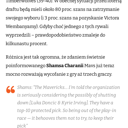
Timberwolves (39-40). W obecnej sytuacji przed loterią
draftu będą mieli około 80 proc. szans na zatrzymanie
swojego wyboru (i 3 proc. szans na pozyskanie Victora
Wembanyamy). Gdyby choć jednego z tych rywali
wyprzedzili – prawdopodobieństwo zmaleje do
kilkunastu procent.
Różnica jest tak ogromna, że zdaniem świetnie
poinformowanego
Shamsa Charanii
Mavs już teraz
mocno rozważają wycofanie z gry aż trzech graczy.
Shams: “The Mavericks… I'm told the organization
is seriously considering the possibly of shutting
down [Luka Doncic & Kyrie Irving]. They have a
top-10 protected pick. So being out of the play-in
race — it behooves them not to try, to keep their
pick”