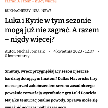
zagrać. A razem – nigdy więcej?
BUKMACHERZY
NBA
NEWS
Luka i Kyrie w tym sezonie
mogą już nie zagrać. A razem
– nigdy więcej?
Autor:
Michał Tomasik
4 kwietnia 2023 - 12:07
0 komentarzy
Smutny, wręcz przygnębiający sezon z jeszcze
bardziej dołującym finałem? Dallas Mavericks trzy
mecze przed zakończeniem sezonu zasadniczego
poważnie rozważają wycofanie z gry Luki Doncicia.
Mają ku temu racjonalne powody. Sprawa może się
wyjaśnić podczas najbliższej nocy.