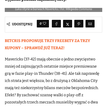
Luka i Kyrie w barwach Mavericks / Fot. Wikipedia Commons
0
UDOSTĘPNIJ
BETCRIS PROPONUJE TRZY FREEBETY ZA TRZY
KUPONY – SPRAWDŹ JUŻ TERAZ!
Mavericks (37-42) mają obecnie o jedno zwycięstwo
mniej od zajmujących ostatnie miejsce premiowane
grą w fazie play-in Thunder (38-41). Ale tak naprawdę
ich strata jest większa, bo z drużyną z Oklahoma City
mają też niekorzystny bilans meczów bezpośrednich.
Efekt? By zachować szansę walki o play-off z
pozostałych trzech meczach musieliby wygrać o dwa