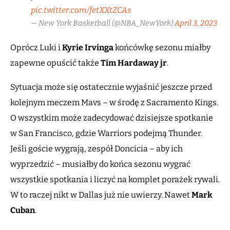
pic.twitter.com/fetXXtZCAs
— New York Basketball (@NBA_NewYork)
April 3, 2023
Oprócz Luki i
Kyrie Irvinga
końcówkę sezonu miałby
zapewne opuścić także
Tim Hardaway jr
.
Sytuacja może się ostatecznie wyjaśnić jeszcze przed
kolejnym meczem Mavs – w środę z Sacramento Kings.
O wszystkim może zadecydować dzisiejsze spotkanie
w San Francisco, gdzie Warriors podejmą Thunder.
Jeśli goście wygrają, zespół Doncicia – aby ich
wyprzedzić – musiałby do końca sezonu wygrać
wszystkie spotkania i liczyć na komplet porażek rywali.
W to raczej nikt w Dallas już nie uwierzy. Nawet
Mark
Cuban
.