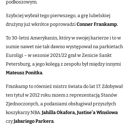
podkoszowym.
Szybciej wybrał tego pierwszego, a grę lubelskiej
drużyny już wkrótce poprowadzi
Conner Frankamp.
To 30-letni Amerykanin, który w swojej karierze i to w
sumie nawet nie tak dawno występował na parkietach
Euroligi – w sezonie 2021/22 grał w Zenicie Sankt
Petersburg, a jego kolegą z zespołu był między innymi
Mateusz Ponitka
.
Frankamp to również mistrz świata do lat 17. Zdobywał
ten tytuł w 2012 roku razem z reprezentacją Stanów
Zjednoczonych, a podaniami obsługiwał przyszłych
koszykarzy NBA:
Jahilla Okafora,
Justise’a Winslowa
czy
Jabariego Parkera
.