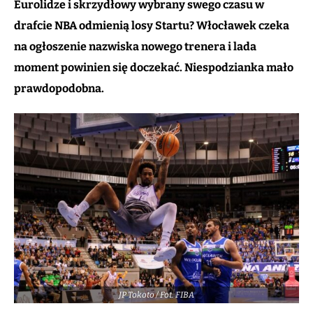
Eurolidze i skrzydłowy wybrany swego czasu w
drafcie NBA odmienią losy Startu? Włocławek czeka
na ogłoszenie nazwiska nowego trenera i lada
moment powinien się doczekać. Niespodzianka mało
prawdopodobna.
JP Tokoto / Fot. FIBA