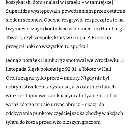
koszykarski dom znalazł w Izraelu – w tamtejszej
Superlidze występował z powodzeniem przez ostatnie
siedem sezonów. Obecne rozgrywki rozpoczął za to na
trzymiesięcznym kontrakcie w niemieckim Hamburg
Towers, czyli zespole, który w Grupie A EuroCup
przegrał póki co wszystkie 10 spotkań.
Jedną z porażek Hamburg zanotował we Wrocławiu. 11
listopada Śląsk pokonał go 92:81, a Tokoto w Hali
Orbita zagrał tylko przez 4 minuty. Nigdy nie był
dobrym strzelcem z dystansu, a w ostatnich latach
wraz ze stopniowo zanikającym atletyzmem – choć
wciąż zdarza mu się urwać obręcz – okazji do
zdobywania punktów częściej szuka choćby w akcjach
tyłem do kosza przeciwko niższym graczom.