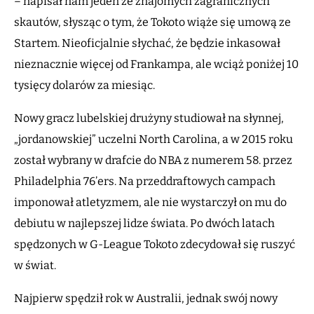
– napisał nam jeden ze znajomych zagranicznych
skautów, słysząc o tym, że Tokoto wiąże się umową ze
Startem. Nieoficjalnie słychać, że będzie inkasował
nieznacznie więcej od Frankampa, ale wciąż poniżej 10
tysięcy dolarów za miesiąc.
Nowy gracz lubelskiej drużyny studiował na słynnej,
„jordanowskiej” uczelni North Carolina, a w 2015 roku
został wybrany w drafcie do NBA z numerem 58. przez
Philadelphia 76’ers. Na przeddraftowych campach
imponował atletyzmem, ale nie wystarczył on mu do
debiutu w najlepszej lidze świata. Po dwóch latach
spędzonych w G-League Tokoto zdecydował się ruszyć
w świat.
Najpierw spędził rok w Australii, jednak swój nowy