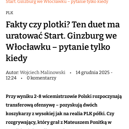
Start. Ginzburg we Włocławku – pytanie tylko kiedy
PLK
Fakty czy plotki? Ten duet ma
uratować Start. Ginzburg we
Włocławku – pytanie tylko
kiedy
Autor:
Wojciech Malinowski
14 grudnia 2025 -
12:24
0 komentarzy
Przy wyniku 2-8 wicemistrzowie Polski rozpoczynają
transferową ofensywę – pozyskują dwóch
koszykarzy z wysokiej jak na realia PLK półki. Czy
rozgrywający, który grał z Mateuszem Ponitką w