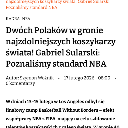
najzdolniejszych koszykarzy świata! Gabriel Sularski:
Poznaliśmy standard NBA
KADRA
NBA
Dwóch Polaków w gronie
najzdolniejszych koszykarzy
świata! Gabriel Sularski:
Poznaliśmy standard NBA
Autor:
Szymon Woźnik
17 lutego 2026 - 08:00
0 komentarzy
W dniach 13–15 lutego w Los Angeles odbył się
finałowy camp Basketball Without Borders – efekt
współpracy NBA z FIBA, mający na celu szlifowanie
talentów koszykarskich z całego świata. W gronie 40