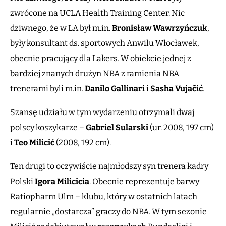
zwrócone na UCLA Health Training Center. Nic
dziwnego, że w LA był m.in.
Bronisław Wawrzyńczuk
,
były konsultant ds. sportowych Anwilu Włocławek,
obecnie pracujący dla Lakers. W obiekcie jednej z
bardziej znanych drużyn NBA z ramienia NBA
trenerami byli m.in.
Danilo Gallinari
i
Sasha Vujačić
.
Szansę udziału w tym wydarzeniu otrzymali dwaj
polscy koszykarze –
Gabriel Sularski
(ur. 2008, 197 cm)
i
Teo Milicić
(2008, 192 cm).
Ten drugi to oczywiście najmłodszy syn trenera kadry
Polski
Igora Milicicia
. Obecnie reprezentuje barwy
Ratiopharm Ulm – klubu, który w ostatnich latach
regularnie „dostarcza” graczy do NBA. W tym sezonie