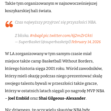
Także tym organizowanym w najnowocześniejszej
koszykarskiej hali świata.
Czas najwyższy przyjrzeć się przyszłości NBA.
Z bliska.
#nbapl
pic.twitter.com/6j2mZrGkti
— SuperBasket (@superbasketpl)
February 14, 2026
W LA zorganizowany w tym samym czasie miał
miejsce także camp Basketball Without Borders,
którego historia sięga 2001 roku. Wśród zawodników,
którzy mieli okazję podczas niego prezentować skalę
swojego talentu bywali w przeszłości także gracze,
którzy w ostatnich latach sięgali po nagrodę MVP NBA
–
Joel Embiid
oraz
Shai Gilgeous-Alexander
.
Nic dziwnego, że oczy wielu skautów NBA były