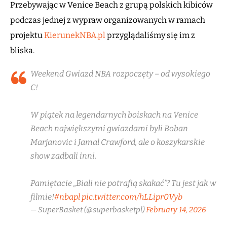
Przebywając w Venice Beach z grupą polskich kibiców
podczas jednej z wypraw organizowanych w ramach
projektu
KierunekNBA.pl
przyglądaliśmy się im z
bliska.
Weekend Gwiazd NBA rozpoczęty – od wysokiego
C!
W piątek na legendarnych boiskach na Venice
Beach największymi gwiazdami byli Boban
Marjanovic i Jamal Crawford, ale o koszykarskie
show zadbali inni.
Pamiętacie „Biali nie potrafią skakać”? Tu jest jak w
filmie!
#nbapl
pic.twitter.com/hLLipr0Vyb
— SuperBasket (@superbasketpl)
February 14, 2026